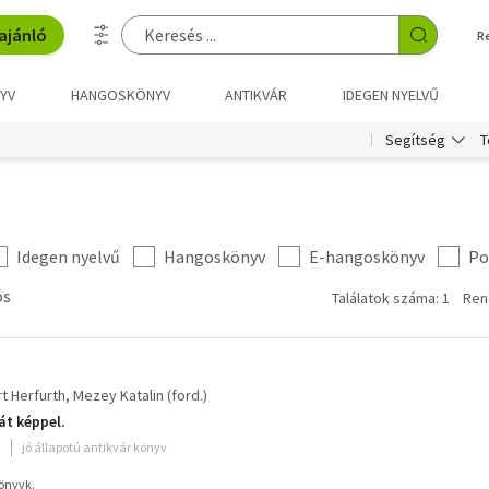
ajánló
R
YV
HANGOSKÖNYV
ANTIKVÁR
IDEGEN NYELVŰ
T
Segítség
Idegen nyelvű
Hangoskönyv
E-hangoskönyv
Po
ós
Találatok száma: 1
Ren
t Herfurth
Mezey Katalin (ford.)
át képpel.
jó állapotú antikvár könyv
Könyvk.