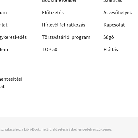
Bookline Reader
Szállítás
zum
Előfizetés
Átvevőhelyek
nlat
Hírlevél feliratkozás
Kapcsolat
ykereskedés
Törzsvásárlói program
Súgó
elem
TOP 50
Elállás
entesítési
zat
sználásához a Libri-Bookline Zrt. előzetes írásbeli engedélye szükséges.