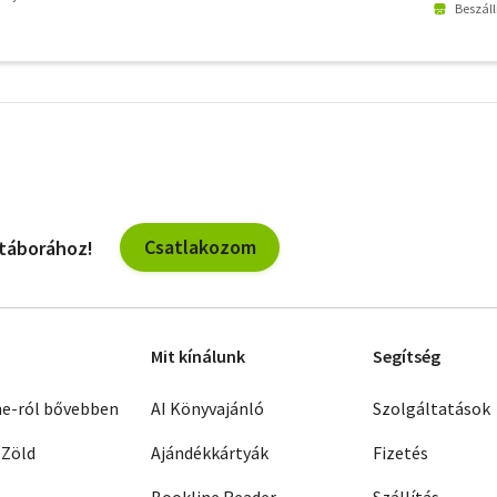
Beszáll
További
szűrők
Csatlakozom
 táborához!
Mit kínálunk
Segítség
ne-ról bővebben
AI Könyvajánló
Szolgáltatások
 Zöld
Ajándékkártyák
Fizetés