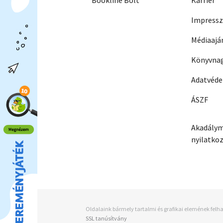
Bookline Bolt
Karrier
Impress
Médiaajá
Könyvnag
Adatvéd
ÁSZF
Akadálym
nyilatko
Oldalaink bármely tartalmi és grafikai elemének felha
SSL tanúsítvány