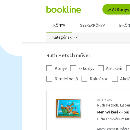
AI Könyv
KÖNYV
GYEREKKÖNYV
E-KÖN
Kategóriák
Ruth Hetsch művei
Könyv
E-könyv
Antikvár
Kategória
szűrés
További
Rendelhető
Raktáron
Akci
szűrők
ANTIKVÁR
Ruth Hetsch
Egber
Mennyi kerék - Saj
Diófa Antikvárium Kft.
Móra Ferenc Ifjúsági 