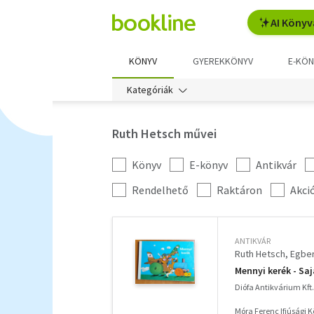
AI Könyv
KÖNYV
GYEREKKÖNYV
E-KÖN
Kategóriák
Ruth Hetsch művei
Könyv
E-könyv
Antikvár
Kategória
szűrés
További
Rendelhető
Raktáron
Akci
szűrők
ANTIKVÁR
Ruth Hetsch
Egber
Mennyi kerék - Saj
Diófa Antikvárium Kft.
Móra Ferenc Ifjúsági 