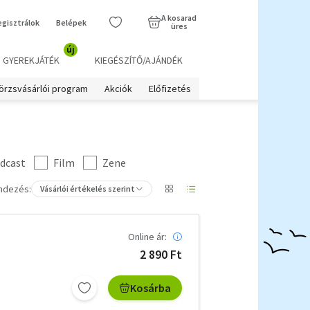
A kosarad
egisztrálok
Belépek
üres
új
GYEREKJÁTÉK
KIEGÉSZÍTŐ/AJÁNDÉK
örzsvásárlói program
Akciók
Előfizetés
dcast
Film
Zene
ndezés:
Vásárlói értékelés szerint
Online ár:
2 890 Ft
Kosárba