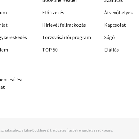
Bookline Reader
Szállítás
zum
Előfizetés
Átvevőhelyek
nlat
Hírlevél feliratkozás
Kapcsolat
ykereskedés
Törzsvásárlói program
Súgó
elem
TOP 50
Elállás
entesítési
zat
sználásához a Libri-Bookline Zrt. előzetes írásbeli engedélye szükséges.