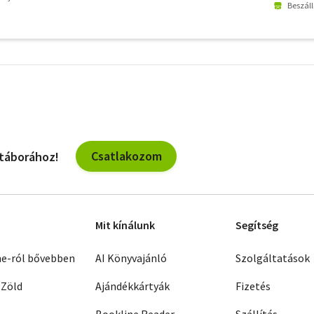
Beszáll
További
szűrők
Csatlakozom
 táborához!
Mit kínálunk
Segítség
ne-ról bővebben
AI Könyvajánló
Szolgáltatások
 Zöld
Ajándékkártyák
Fizetés