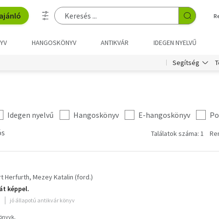
ajánló
R
YV
HANGOSKÖNYV
ANTIKVÁR
IDEGEN NYELVŰ
T
Segítség
Idegen nyelvű
Hangoskönyv
E-hangoskönyv
Po
ós
Találatok száma: 1
Re
t Herfurth
Mezey Katalin (ford.)
át képpel.
jó állapotú antikvár könyv
Könyvk.