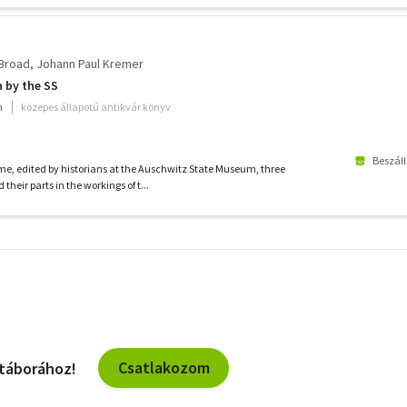
Broad
Johann Paul Kremer
 by the SS
m
közepes állapotú antikvár könyv
Beszáll
ume, edited by historians at the Auschwitz State Museum, three
heir parts in the workings of t...
További
szűrők
Csatlakozom
 táborához!