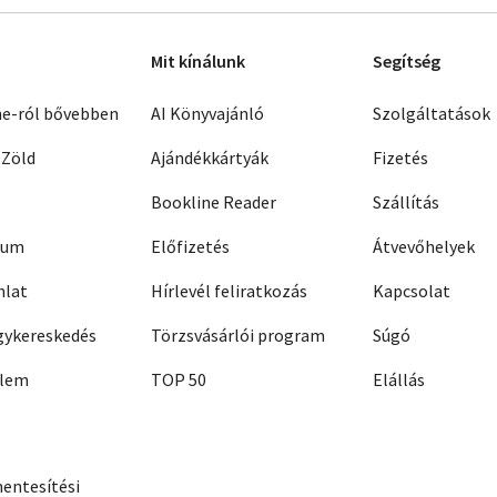
Mit kínálunk
Segítség
ne-ról bővebben
AI Könyvajánló
Szolgáltatások
 Zöld
Ajándékkártyák
Fizetés
Bookline Reader
Szállítás
zum
Előfizetés
Átvevőhelyek
nlat
Hírlevél feliratkozás
Kapcsolat
ykereskedés
Törzsvásárlói program
Súgó
elem
TOP 50
Elállás
entesítési