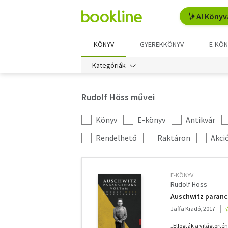
AI Könyv
KÖNYV
GYEREKKÖNYV
E-KÖN
Kategóriák
Rudolf Höss művei
Könyv
E-könyv
Antikvár
Kategória
szűrés
További
Rendelhető
Raktáron
Akci
szűrők
E-KÖNYV
Rudolf Höss
Auschwitz paranc
Jaffa Kiadó, 2017
„Elfogták a világtört