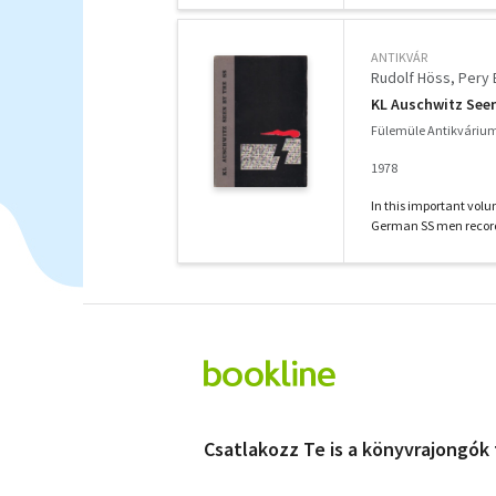
ANTIKVÁR
Rudolf Höss
Pery 
KL Auschwitz Seen
Fülemüle Antikváriu
1978
In this important vol
German SS men record t
Csatlakozz Te is a könyvrajongók