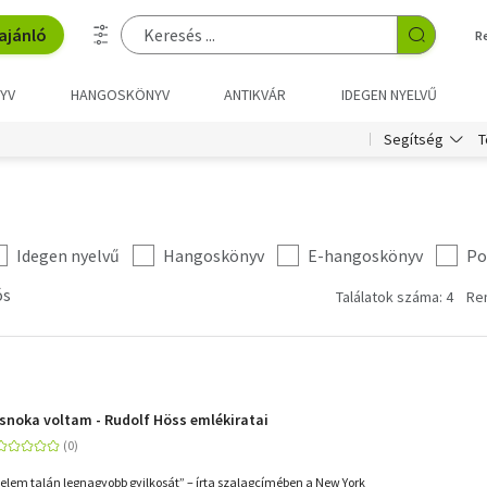
ajánló
R
YV
HANGOSKÖNYV
ANTIKVÁR
IDEGEN NYELVŰ
T
Segítség
Idegen nyelvű
Hangoskönyv
E-hangoskönyv
Po
ós
Találatok száma: 4
Re
snoka voltam - Rudolf Höss emlékiratai
énelem talán legnagyobb gyilkosát” – írta szalagcímében a New York