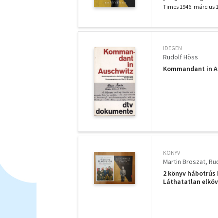
Times 1946. március 17
IDEGEN
Rudolf Höss
Kommandant in Au
KÖNYV
Martin Broszat
Ru
2 könyv hábotrús
Láthatatlan elkö