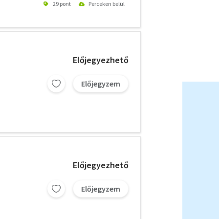
29 pont
Perceken belül
Előjegyezhető
Előjegyzem
Előjegyezhető
Előjegyzem