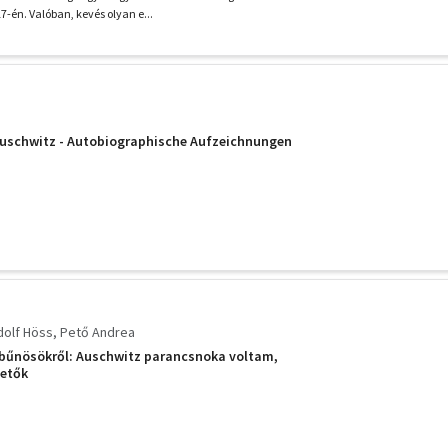
-én. Valóban, kevés olyan e...
schwitz - Autobiographische Aufzeichnungen
dolf Höss
Pető Andrea
 bűnösökről: Auschwitz parancsnoka voltam,
vetők