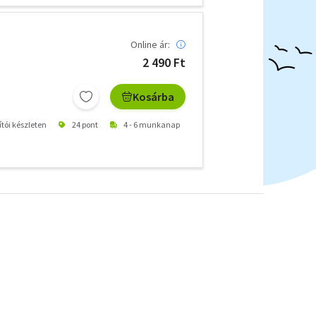
Online ár:
2 490 Ft
Kosárba
ítói készleten
24 pont
4 - 6 munkanap