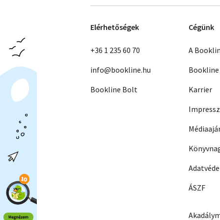
Elérhetőségek
Cégünk
+36 1 235 60 70
A Bookli
info@bookline.hu
Bookline
Bookline Bolt
Karrier
Impress
Médiaajá
Könyvnag
Adatvéd
ÁSZF
Akadálym