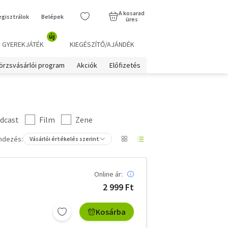
A kosarad
egisztrálok
Belépek
üres
új
GYEREKJÁTÉK
KIEGÉSZÍTŐ/AJÁNDÉK
örzsvásárlói program
Akciók
Előfizetés
dcast
Film
Zene
ndezés:
Vásárlói értékelés szerint
Online ár:
2 999 Ft
Kosárba