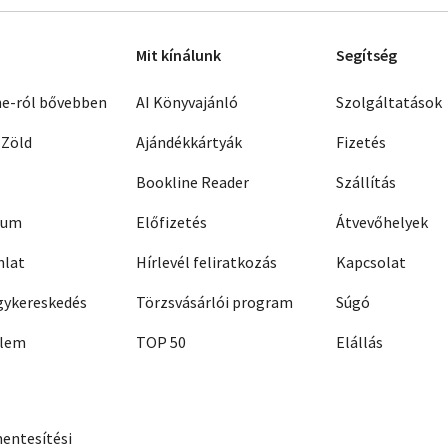
Mit kínálunk
Segítség
ne-ról bővebben
AI Könyvajánló
Szolgáltatások
 Zöld
Ajándékkártyák
Fizetés
Bookline Reader
Szállítás
zum
Előfizetés
Átvevőhelyek
nlat
Hírlevél feliratkozás
Kapcsolat
ykereskedés
Törzsvásárlói program
Súgó
elem
TOP 50
Elállás
entesítési