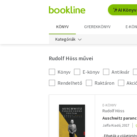
AI Könyv
KÖNYV
GYEREKKÖNYV
E-KÖN
Kategóriák
Rudolf Höss művei
Könyv
E-könyv
Antikvár
Kategória
szűrés
További
Rendelhető
Raktáron
Akci
szűrők
E-KÖNYV
Rudolf Höss
Auschwitz paranc
Jaffa Kiadó, 2017
„Elfogták a világtört