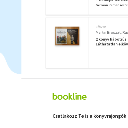
German SS men record t
KÖNYV
Martin Broszat
Ru
2 könyv hábotrús
Láthatatlan elkö
Csatlakozz Te is a könyvrajongók