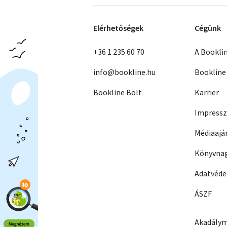
Elérhetőségek
Cégünk
+36 1 235 60 70
A Bookli
info@bookline.hu
Bookline
Bookline Bolt
Karrier
Impress
Médiaajá
Könyvnag
Adatvéd
ÁSZF
Akadálym