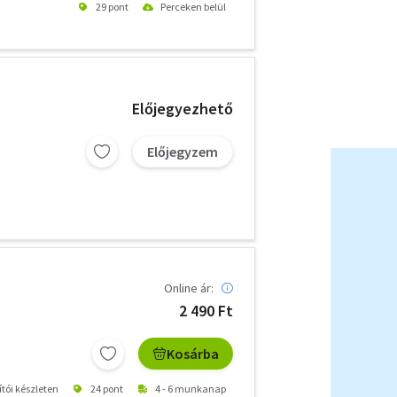
29 pont
Perceken belül
Előjegyezhető
Előjegyzem
Online ár:
2 490 Ft
Kosárba
ítói készleten
24 pont
4 - 6 munkanap