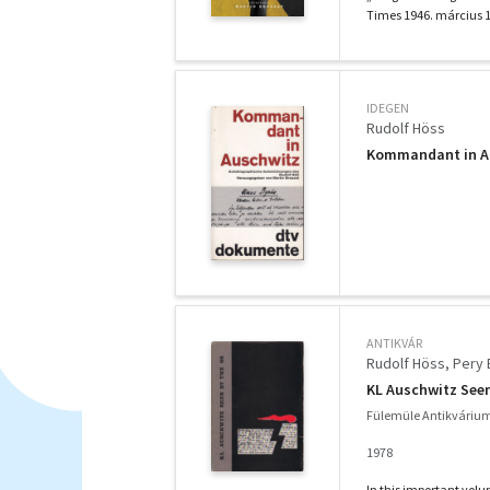
Times 1946. március 17
IDEGEN
Rudolf Höss
Kommandant in Au
ANTIKVÁR
Rudolf Höss
Pery 
KL Auschwitz Seen
Fülemüle Antikváriu
1978
In this important vol