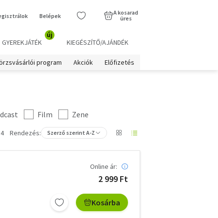
A kosarad
egisztrálok
Belépek
üres
új
GYEREKJÁTÉK
KIEGÉSZÍTŐ/AJÁNDÉK
örzsvásárlói program
Akciók
Előfizetés
dcast
Film
Zene
 4
Rendezés:
Szerző szerint A-Z
Online ár:
2 999 Ft
Kosárba