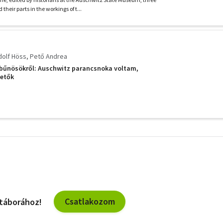
heir parts in the workings of t...
dolf Höss
Pető Andrea
 bűnösökről: Auschwitz parancsnoka voltam,
vetők
További
szűrők
Csatlakozom
 táborához!