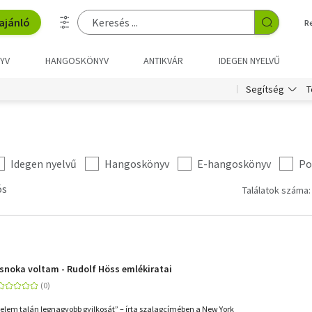
ajánló
R
YV
HANGOSKÖNYV
ANTIKVÁR
IDEGEN NYELVŰ
T
Segítség
Idegen nyelvű
Hangoskönyv
E-hangoskönyv
Po
ós
Találatok száma:
snoka voltam - Rudolf Höss emlékiratai
énelem talán legnagyobb gyilkosát” – írta szalagcímében a New York