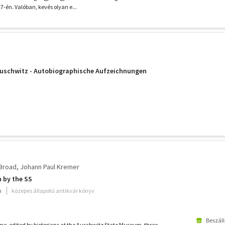
-én. Valóban, kevés olyan e...
schwitz - Autobiographische Aufzeichnungen
Broad
Johann Paul Kremer
 by the SS
m
közepes állapotú antikvár könyv
Beszáll
ume, edited by historians at the Auschwitz State Museum, three