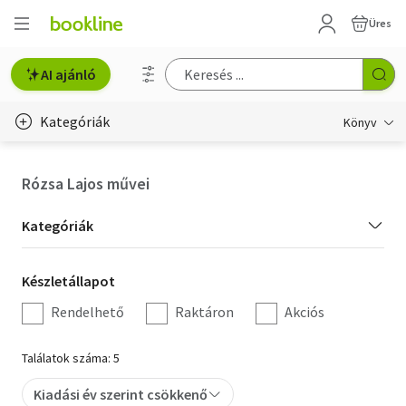
Üres
AI ajánló
Kategóriák
Könyv
Életmód, egészség
Rózsa Lajos művei
Erotika
Kategória
Kategóriák
Gyermek- és ifjúsági
szűrés
Készletállapot
Készletállapot
Hobbi, szabadidő
szűrés
Rendelhető
Raktáron
Akciós
Irodalom
Találatok száma: 5
Művészet
Kiadási év szerint csökkenő
Szakkönyv