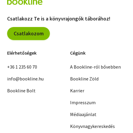
Csatlakozz Te is a könyvrajongók táborához!
Csatlakozom
Elérhetőségek
Cégünk
+36 1 235 60 70
A Bookline-ról bővebben
info@bookline.hu
Bookline Zöld
Bookline Bolt
Karrier
Impresszum
Médiaajánlat
Könyvnagykereskedés