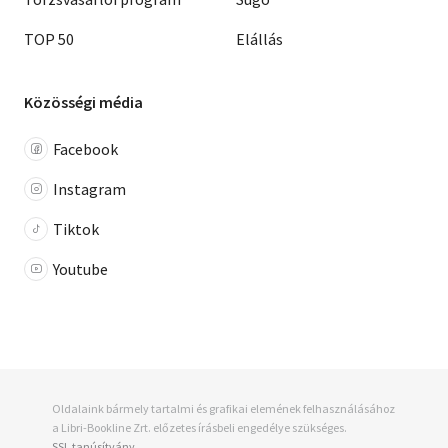
TOP 50
Elállás
Közösségi média
Facebook
Instagram
Tiktok
Youtube
Oldalaink bármely tartalmi és grafikai elemének felhasználásához
a Libri-Bookline Zrt. előzetes írásbeli engedélye szükséges.
SSL tanúsítvány