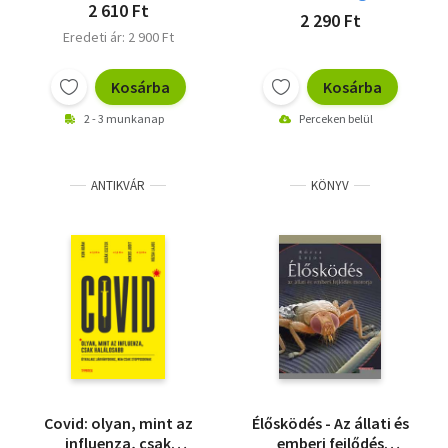
2 610 Ft
2 290 Ft
Eredeti ár: 2 900 Ft
Kosárba
Kosárba
2 - 3 munkanap
Perceken belül
ANTIKVÁR
KÖNYV
Covid: olyan, mint az
Élősködés - Az állati és
influenza, csak
emberi fejlődés