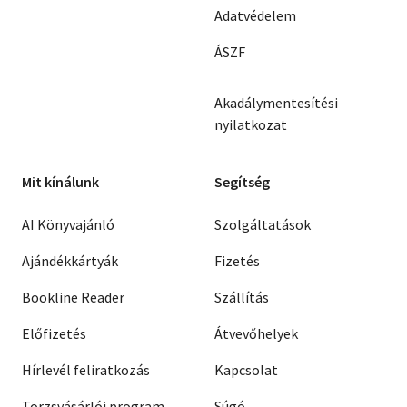
Adatvédelem
ÁSZF
Akadálymentesítési
nyilatkozat
Mit kínálunk
Segítség
AI Könyvajánló
Szolgáltatások
Ajándékkártyák
Fizetés
Bookline Reader
Szállítás
Előfizetés
Átvevőhelyek
Hírlevél feliratkozás
Kapcsolat
Törzsvásárlói program
Súgó