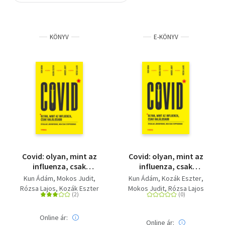
Szótár, nyelvkönyv
KÖNYV
E-KÖNYV
Tankönyv, segédkönyv
Társadalomtudomány
Természettudomány
Történelem
Vallás
Covid: olyan, mint az
Covid: olyan, mint az
influenza, csak
influenza, csak
halálosabb - Útikalauz
halálosabb
Kun Ádám
Mokos Judit
Kun Ádám
Kozák Eszter
járványokhoz, nem
Rózsa Lajos
Kozák Eszter
Mokos Judit
Rózsa Lajos
csak stopposoknak
Online ár:
Online ár: