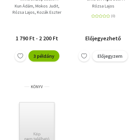
halálosabb
motorja
Kun Ádám
Mokos Judit
Rózsa Lajos
Rózsa Lajos
Kozák Eszter
1 790 Ft - 2 200 Ft
Előjegyezhető
3 példány
Előjegyzem
KÖNYV