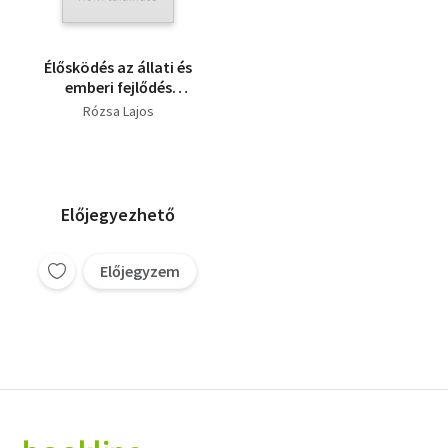
Élősködés az állati és
emberi fejlődés
motorja
Rózsa Lajos
Előjegyezhető
Előjegyzem