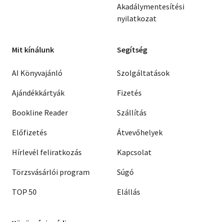
Akadálymentesítési
nyilatkozat
Mit kínálunk
Segítség
AI Könyvajánló
Szolgáltatások
Ajándékkártyák
Fizetés
Bookline Reader
Szállítás
Előfizetés
Átvevőhelyek
Hírlevél feliratkozás
Kapcsolat
Törzsvásárlói program
Súgó
TOP 50
Elállás