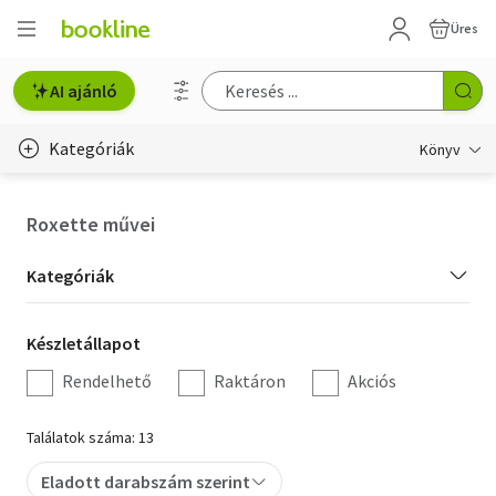
Üres
AI ajánló
Kategóriák
Könyv
Életmód, egészség
Roxette művei
Erotika
Kategória
Kategóriák
Gyermek- és ifjúsági
szűrés
Készletállapot
Készletállapot
Hobbi, szabadidő
szűrés
Rendelhető
Raktáron
Akciós
Irodalom
Találatok száma: 13
Művészet
Eladott darabszám szerint
Szakkönyv