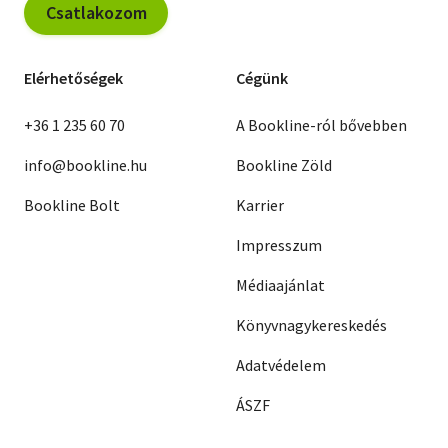
Csatlakozom
Elérhetőségek
Cégünk
+36 1 235 60 70
A Bookline-ról bővebben
info@bookline.hu
Bookline Zöld
Bookline Bolt
Karrier
Impresszum
Médiaajánlat
Könyvnagykereskedés
Adatvédelem
ÁSZF