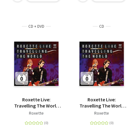
CD + DVD
CD
Roxette Live:
Roxette Live:
Travelling The World
Travelling The World
(CD+DVD)
(CD+Blu-ray)
Roxette
Roxette