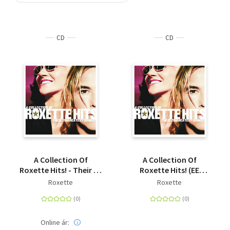
Szótár, nyelvkönyv
CD
CD
Tankönyv, segédkönyv
Társadalomtudomány
Természettudomány
Történelem
Vallás
A Collection Of
A Collection Of
Roxette Hits! - Their 20
Roxette Hits! (EE
Greatest songs - CD
version) - CD
Roxette
Roxette
Online ár: