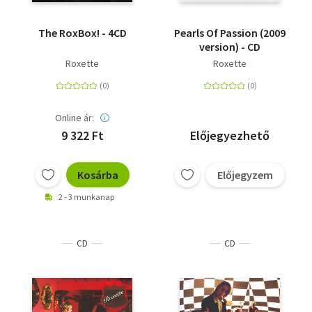
The RoxBox! - 4CD
Pearls Of Passion (2009
version) - CD
Roxette
Roxette
Online ár:
9 322 Ft
Előjegyezhető
Kosárba
Előjegyzem
2 - 3 munkanap
CD
CD