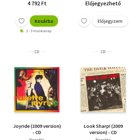
4 792 Ft
Előjegyezhető
Kosárba
Előjegyzem
2 - 3 munkanap
CD
CD
Joyride (2009 version)
Look Sharp! (2009
- CD
version) - CD
Roxette
Roxette