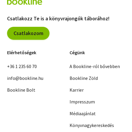
Csatlakozz Te is a könyvrajongók táborához!
Csatlakozom
Elérhetőségek
Cégünk
+36 1 235 60 70
A Bookline-ról bővebben
info@bookline.hu
Bookline Zöld
Bookline Bolt
Karrier
Impresszum
Médiaajánlat
Könyvnagykereskedés