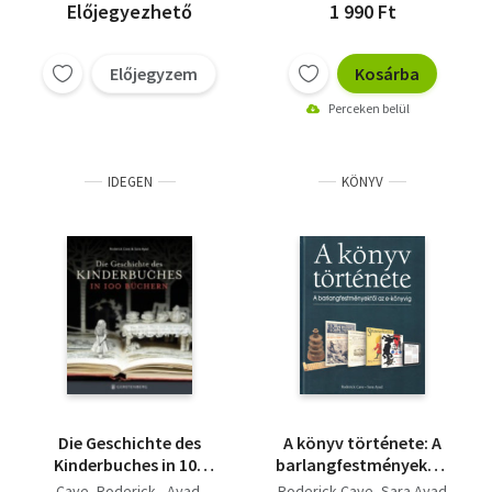
Előjegyezhető
1 990 Ft
Előjegyzem
Kosárba
Perceken belül
IDEGEN
KÖNYV
Die Geschichte des
A könyv története: A
Kinderbuches in 100
barlangfestményektől
Büchern
az e-könyvig
Cave, Roderick - Ayad,
Roderick Cave
Sara Ayad