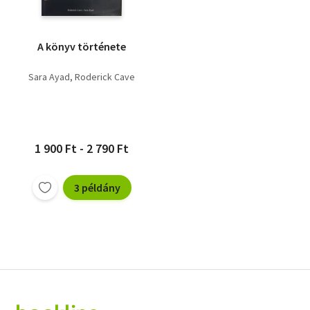
A könyv története
Sara Ayad
Roderick Cave
1 900 Ft - 2 790 Ft
3 példány