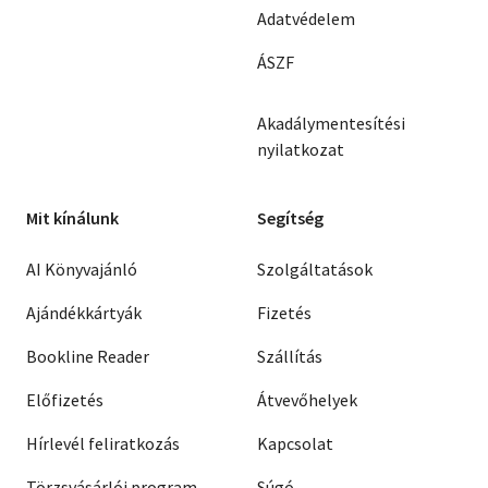
Adatvédelem
ÁSZF
Akadálymentesítési
nyilatkozat
Mit kínálunk
Segítség
AI Könyvajánló
Szolgáltatások
Ajándékkártyák
Fizetés
Bookline Reader
Szállítás
Előfizetés
Átvevőhelyek
Hírlevél feliratkozás
Kapcsolat
Törzsvásárlói program
Súgó