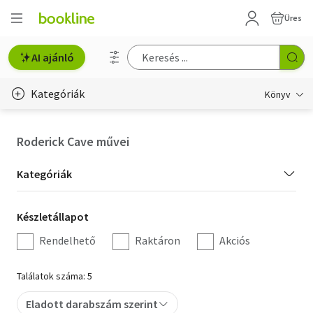
Üres
AI ajánló
Kategóriák
Könyv
Életmód, egészség
Roderick Cave művei
Erotika
Kategória
Kategóriák
Gyermek- és ifjúsági
szűrés
Készletállapot
Készletállapot
Hobbi, szabadidő
szűrés
Rendelhető
Raktáron
Akciós
Irodalom
Találatok száma: 5
Művészet
Eladott darabszám szerint
Szakkönyv