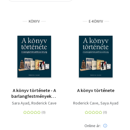
Szótár, nyelvkönyv
KÖNYV
E-KÖNYV
Tankönyv, segédkönyv
Társadalomtudomány
Természettudomány
Történelem
Vallás
A könyv története - A
A könyv története
barlangfestményektől
az e-könyvig
Sara Ayad
Roderick Cave
Roderick Cave
Saya Ayad
Online ár: