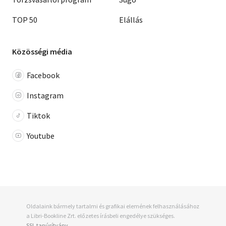
TOP 50
Elállás
Közösségi média
Facebook
Instagram
Tiktok
Youtube
Oldalaink bármely tartalmi és grafikai elemének felhasználásához
a Libri-Bookline Zrt. előzetes írásbeli engedélye szükséges.
SSL tanúsítvány