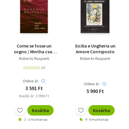
Come se fosse un
Sicilia e Ungheria un
sogno / Mintha csak
Amore Corrisposto
álom volna
Roberto Ruspanti
Roberto Ruspanti
Online ár:
Online ár:
3 591 Ft
5 990 Ft
Kiadói ár: 3 990 Ft
Kosárba
Kosárba
1 - 2 munkanap
4 - 6 munkanap