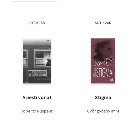
Szótár, nyelvkönyv
ANTIKVÁR
ANTIKVÁR
Tankönyv, segédkönyv
Társadalomtudomány
Természettudomány
Történelem
Vallás
A pesti vonat
Stigma
Roberto Ruspanti
Gyöngyössy Imre