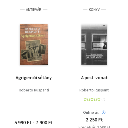
ANTIKVÁR
KÖNYV
Agrigentói sétány
A pesti vonat
Roberto Ruspanti
Roberto Ruspanti
Online ár:
2 250 Ft
5 990 Ft - 7 900 Ft
Eredeti ár: 2 500 Ft