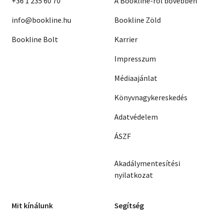
+36 1 235 60 70
A Bookline-ról bővebben
info@bookline.hu
Bookline Zöld
Bookline Bolt
Karrier
Impresszum
Médiaajánlat
Könyvnagykereskedés
Adatvédelem
ÁSZF
Akadálymentesítési
nyilatkozat
Mit kínálunk
Segítség