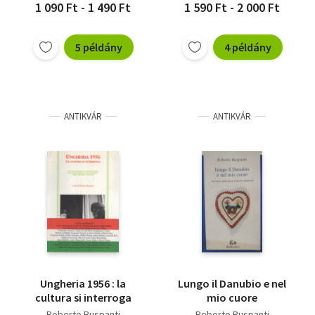
1 090 Ft - 1 490 Ft
1 590 Ft - 2 000 Ft
5 példány
4 példány
ANTIKVÁR
ANTIKVÁR
Ungheria 1956 : la
Lungo il Danubio e nel
cultura si interroga
mio cuore
Roberto Ruspanti
Roberto Ruspanti