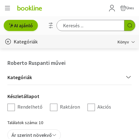
Üres
AI ajánló
Kategóriák
Könyv
Életmód, egészség
Roberto Ruspanti művei
Erotika
Kategória
Kategóriák
Gyermek- és ifjúsági
szűrés
Készletállapot
Készletállapot
Hobbi, szabadidő
szűrés
Rendelhető
Raktáron
Akciós
Irodalom
Találatok száma: 10
Művészet
Ár szerint növekvő
Szakkönyv