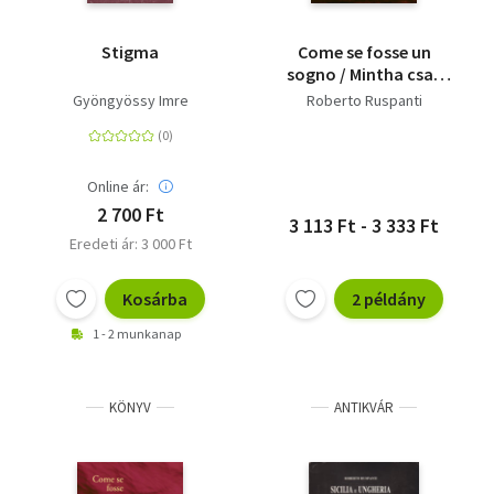
Stigma
Come se fosse un
sogno / Mintha csak
álom volna
Gyöngyössy Imre
Roberto Ruspanti
Online ár:
2 700 Ft
3 113 Ft - 3 333 Ft
Eredeti ár: 3 000 Ft
Kosárba
2 példány
1 - 2 munkanap
KÖNYV
ANTIKVÁR