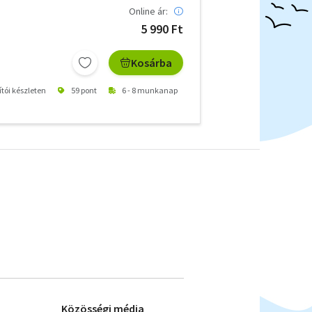
Online ár:
5 990 Ft
Kosárba
ítói készleten
59 pont
6 - 8 munkanap
Közösségi média