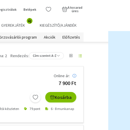
A kosarad
egisztrálok
Belépek
üres
új
GYEREKJÁTÉK
KIEGÉSZÍTŐ/AJÁNDÉK
örzsvásárlói program
Akciók
Előfizetés
a: 2
Rendezés:
Cím szerint A-Z
Online ár:
7 900 Ft
Kosárba
ítói készleten
79 pont
6 - 8 munkanap