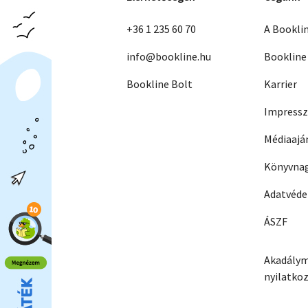
+36 1 235 60 70
A Bookli
info@bookline.hu
Bookline
Bookline Bolt
Karrier
Impress
Médiaajá
Könyvnag
Adatvéd
ÁSZF
Akadálym
nyilatko