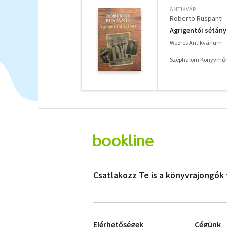
ANTIKVÁR
Roberto Ruspanti
Agrigentói sétány
Weöres Antikvárium
Széphalom Könyvműh
Csatlakozz Te is a könyvrajongók
Elérhetőségek
Cégünk