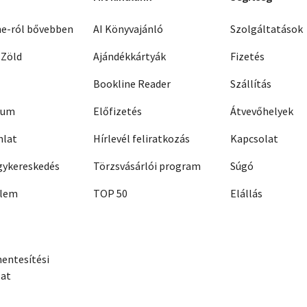
ne-ról bővebben
AI Könyvajánló
Szolgáltatások
 Zöld
Ajándékkártyák
Fizetés
Bookline Reader
Szállítás
zum
Előfizetés
Átvevőhelyek
nlat
Hírlevél feliratkozás
Kapcsolat
ykereskedés
Törzsvásárlói program
Súgó
elem
TOP 50
Elállás
entesítési
zat