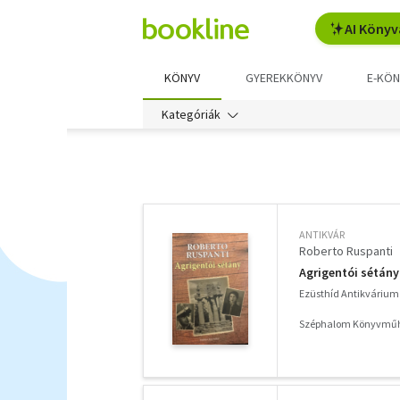
AI Könyv
KÖNYV
GYEREKKÖNYV
E-KÖN
Kategóriák
További
szűrők
ANTIKVÁR
Roberto Ruspanti
Agrigentói sétány
Ezüsthíd Antikvárium
Széphalom Könyvműh