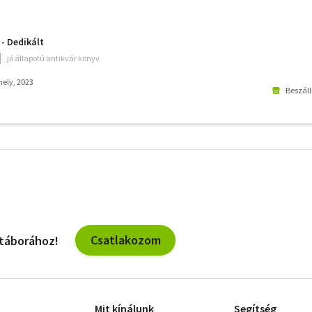
 - Dedikált
jó állapotú antikvár könyv
ely, 2023
Beszáll
További
szűrők
Csatlakozom
 táborához!
Mit kínálunk
Segítség