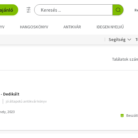
ajánló
R
YV
HANGOSKÖNYV
ANTIKVÁR
IDEGEN NYELVŰ
T
Segítség
Találatok szám
 - Dedikált
jó állapotú antikvár könyv
ely, 2023
Beszáll