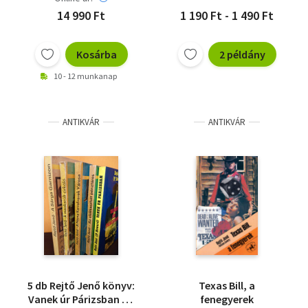
ellopott futár + Az
Gibson Lavery (Rejtő Jenő)
14 990 Ft
1 190 Ft - 1 490 Ft
elsikkasztott
pénztáros + Bradley
Tamás visszaüt + Egy
Kosárba
2 példány
bolond száz bajt
10 - 12 munkanap
csinál + Halálsziget +
ANTIKVÁR
ANTIKVÁR
5 db Rejtő Jenő könyv:
Texas Bill, a
Vanek úr Párizsban - A
fenegyerek