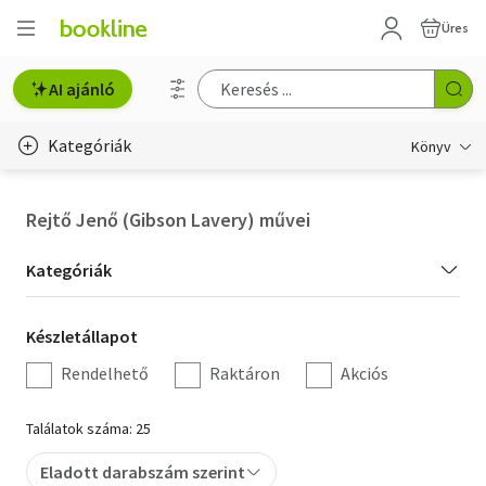
Üres
AI ajánló
Kategóriák
Könyv
Életmód, egészség
Rejtő Jenő (Gibson Lavery) művei
Erotika
Kategória
Kategóriák
Gyermek- és ifjúsági
szűrés
Készletállapot
Készletállapot
Hobbi, szabadidő
szűrés
Rendelhető
Raktáron
Akciós
Irodalom
Találatok száma: 25
Művészet
Eladott darabszám szerint
Szakkönyv