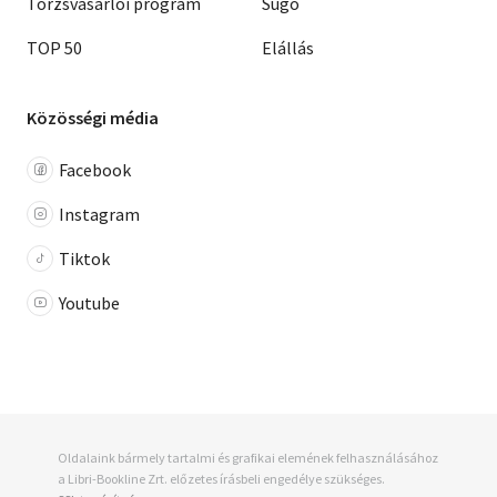
Törzsvásárlói program
Súgó
TOP 50
Elállás
Közösségi média
Facebook
Instagram
Tiktok
Youtube
Oldalaink bármely tartalmi és grafikai elemének felhasználásához
a Libri-Bookline Zrt. előzetes írásbeli engedélye szükséges.