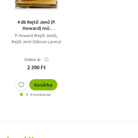
4 db Rejtő Jenő (P.
Howard) mű:
Vesztegzár a Grand
P. Howard (Rejtő Jenő)
Hotelben+ Tigrisvér+
Rejtő Jenő (Gibson Lavery)
Piszkos Fred, a
Kapitány - Piszkos
Fred közbelép...+A
Online ár:
fehér folt+ Bradley
2 390 Ft
Tamás visszaüt
Kosárba
4 - 6 munkanap