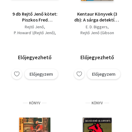
9 db Rejtő Jenő kötet:
Kentaur Könyvek (3
Piszkos Fred
db): A sárga detektív +
közbelép..., Tigrisvér,
Texas Bill, a
Rejtő Jenő
E. D. Biggers
A szőke ciklon,
fenegyerek + Északi
P. Howard \(Rejtő Jenő)
Rejtő Jenő (Gibson
Csontbrigád, A fehér
szél
Rejtő Jenő (Gibson Lavery)
Lavery)
folt, A tizenegy
Spencer Walls
karátos autó,
Halálsziget, Pokol a
Előjegyezhető
Előjegyezhető
hegyek között, A
megkergült cirkáló
Előjegyzem
Előjegyzem
KÖNYV
KÖNYV