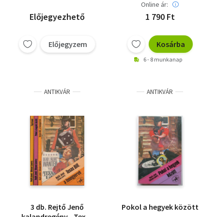
Online ár:
Előjegyezhető
1 790 Ft
Előjegyzem
Kosárba
6 - 8 munkanap
ANTIKVÁR
ANTIKVÁR
3 db. Rejtő Jenő
Pokol a hegyek között
kalandregény - Texas