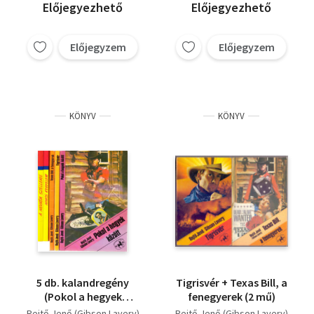
A szőke ciklon, Az
Spencer Walls
Előjegyezhető
Előjegyezhető
ellopott futár, A
Nevada szelleme,
Trópusi pokol
Előjegyzem
Előjegyzem
KÖNYV
KÖNYV
5 db. kalandregény
Tigrisvér + Texas Bill, a
(Pokol a hegyek
fenegyerek (2 mű)
között + Tigrisvér +
Rejtő Jenő (Gibson Lavery)
Rejtő Jenő (Gibson Lavery)