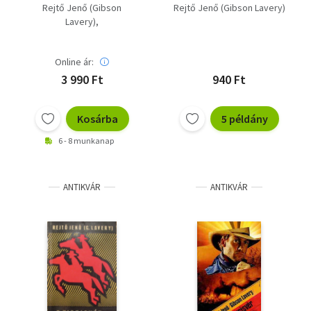
Sárga Garnizon - A
Rejtő Jenő (Gibson
Rejtő Jenő (Gibson Lavery)
megkerült cirkáló - A
Lavery)
néma Revolverek
Rejtő Jenő \(P. Howard)
Városa - Az
elsikkasztott
Online ár:
pénztáros
3 990 Ft
940 Ft
Kosárba
5 példány
6 - 8 munkanap
ANTIKVÁR
ANTIKVÁR