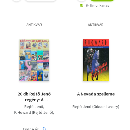
autó/A Láthatatlan
6 - 8 munkanap
Légió
ANTIKVÁR
ANTIKVÁR
20 db Rejtő Jenő
A Nevada szelleme
regény: A
boszorkánymester + A
Rejtő Jenő
Rejtő Jenő (Gibson Lavery)
detektív, a cowboy és
P. Howard (Rejtő Jenő)
a légió + A fehér folt +
Rejtő Jenő (Gibson
A láthatatlan légió + A
Lavery)
pokol zsoldosai + Az
Online ár:
Rejtő Jenő ( P. Howard )