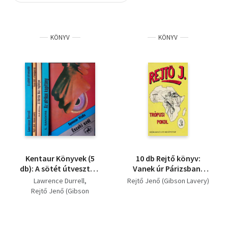
Szótár, nyelvkönyv
KÖNYV
KÖNYV
Tankönyv, segédkönyv
Társadalomtudomány
Természettudomány
Történelem
Vallás
Kentaur Könyvek (5
10 db Rejtő könyv:
db): A sötét útvesztő +
Vanek úr Párizsban,
Texas Bill, a
Tigrisvér, Texas Bill, a
Lawrence Durrell
Rejtő Jenő (Gibson Lavery)
fenegyerek + A Vörös
fenegyerek, Pokol a
Rejtő Jenő (Gibson
Ház rejtélye + Az
hegyek között,
Lavery)
afrikai kapitány +
Bradley Tamás
A. A. Milne
Északi szél
visszaüt, Csontbrigád,
Lawrence Sanders