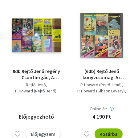
9db Rejtő Jenő regény
(6db) Rejtő Jenő
- Csontbrigád, A
könyvcsomag: Az
három testőr
elveszett cirkáló / A
Rejtő Jenő
P. Howard (Rejtő Jenő)
Afrikában, Pokol a
megkerült cirkáló / A
P. Howard (Rejtő Jenő)
P. Howard (Gibson Lavery)
hegyek között, Texas
láthatatlan légió /
Rejtő Jenő (Gibson Lavery)
Rejtő Jenő (Gibson Lavery)
Bill, a fenegyerek,
Pokol a hegyek között
Menni vagy meghalni,
/ Tigrisvér / Texas Bill,
Online ár:
Az elátkozott part,
a fenegyerek
Előjegyezhető
4 190 Ft
Vanek úr Párizsban,
Piszkos Fred, A
tizennégy karátos
Előjegyzem
Kosárba