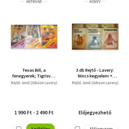
ANTIKVÁR
KÖNYV
Texas Bill, a
3 db Rejtő - Lavery:
fenegyerek; Tigrisvér;
Nincs kegyelem +
Pokol a hegyek között
Texas Bill, a
Rejtő Jenő (Gibson Lavery)
Rejtő Jenő (Gibson Lavery)
(3 mű)
fenegyerek + Tigrisvér
1 990 Ft - 2 490 Ft
Előjegyezhető
3 példány
Előjegyzem