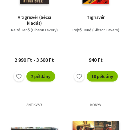
A tigrisvér (bécsi
Tigrisvér
kiadás)
Rejtő Jenő (Gibson Lavery)
Rejtő Jenő (Gibson Lavery)
2 990 Ft - 3 500 Ft
940 Ft
2 példány
10 példány
ANTIKVÁR
KÖNYV