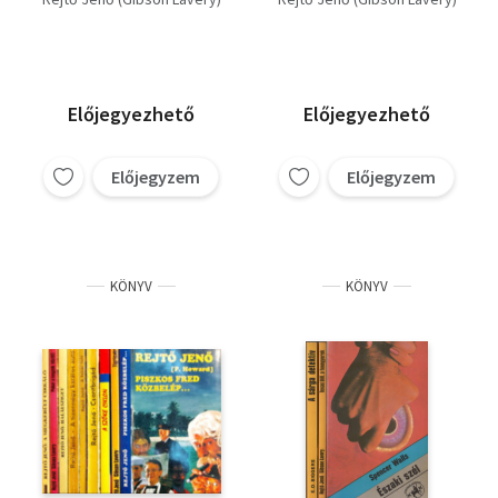
Texas Bill, a
fenegyerek + Nincs
kegyelem + A Nevada
szelleme)
Előjegyezhető
Előjegyezhető
Előjegyzem
Előjegyzem
KÖNYV
KÖNYV