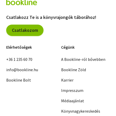
Csatlakozz Te is a könyvrajongók táborához!
Csatlakozom
Elérhetőségek
Cégünk
+36 1 235 60 70
A Bookline-ról bővebben
info@bookline.hu
Bookline Zöld
Bookline Bolt
Karrier
Impresszum
Médiaajánlat
Könyvnagykereskedés