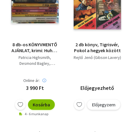
8 db-os KÖNYVMENTŐ
2 db könyv, Tigrisvér,
AJÁNLAT, krimi: Huhog
Pokol a hegyek között
a bagoly+ A kenyai
Patricia Highsmith
Rejtő Jenő (Gibson Lavery)
kapcsolat+ Az
Desmond Bagley
ellopott futár+ Texas
Rejtő Jenő (Gibson
Bill, a fenegyerek+
Lavery)
Pokol a hegyek
Online ár:
Frank Cockney
között+ A fehér folt+
E. D. Biggers
3 990 Ft
Előjegyezhető
Rókacsapda+ A sárga
detektív
Kosárba
Előjegyzem
4 - 6 munkanap