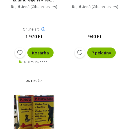
Bill, a fenegyerek +
Rejtő Jenő (Gibson Lavery)
Rejtő Jenő (Gibson Lavery)
Pokol a hegyek között
+ Tigrisvér
Online ár:
1 970 Ft
940 Ft
Kosárba
7 példány
6 - 8 munkanap
ANTIKVÁR