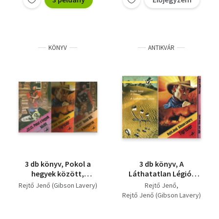
KÖNYV
ANTIKVÁR
3 db könyv, Pokol a
3 db könyv, A
hegyek között,
Láthatatlan Légió,
Tigrisvér,Texas Bill, a
Tigrisvér, Pokol a
Rejtő Jenő (Gibson Lavery)
Rejtő Jenő
fenegyerek
hegyek között
Rejtő Jenő (Gibson Lavery)