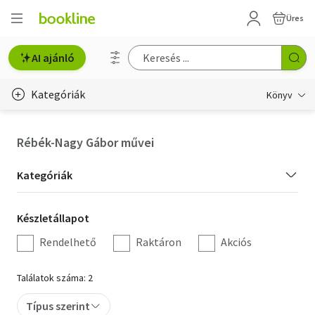
Üres
AI ajánló
Kategóriák
Könyv
Életmód, egészség
Rébék-Nagy Gábor művei
Erotika
Kategória
Kategóriák
Gyermek- és ifjúsági
szűrés
Készletállapot
Készletállapot
Hobbi, szabadidő
szűrés
Rendelhető
Raktáron
Akciós
Irodalom
Találatok száma: 2
Művészet
Típus szerint
Szakkönyv