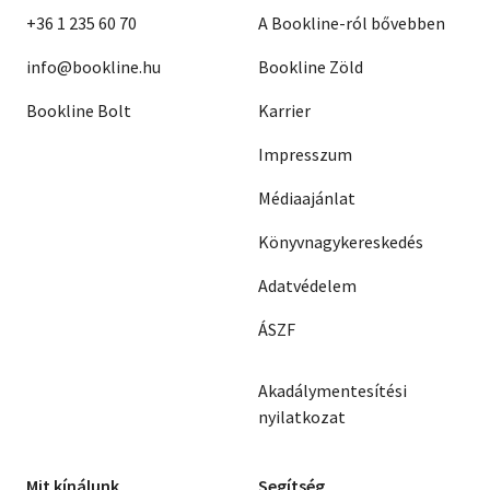
+36 1 235 60 70
A Bookline-ról bővebben
info@bookline.hu
Bookline Zöld
Bookline Bolt
Karrier
Impresszum
Médiaajánlat
Könyvnagykereskedés
Adatvédelem
ÁSZF
Akadálymentesítési
nyilatkozat
Mit kínálunk
Segítség