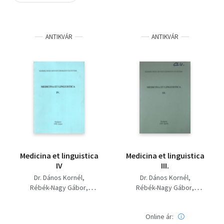
Szótár, nyelvkönyv
ANTIKVÁR
ANTIKVÁR
Tankönyv, segédkönyv
Társadalomtudomány
Természettudomány
Történelem
Vallás
Medicina et linguistica
Medicina et linguistica
IV
III.
Dr. Dános Kornél
Dr. Dános Kornél
Rébék-Nagy Gábor
Rébék-Nagy Gábor
Nemerkényiné Hidegkuti
Nemerkényiné Hidegkuti
Krisztina
Krisztina
Online ár: