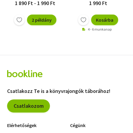
1 890 Ft - 1 990 Ft
1 990 Ft
2 példány
Kosárba
4 - 6 munkanap
Csatlakozz Te is a könyvrajongók táborához!
Csatlakozom
Elérhetőségek
Cégünk