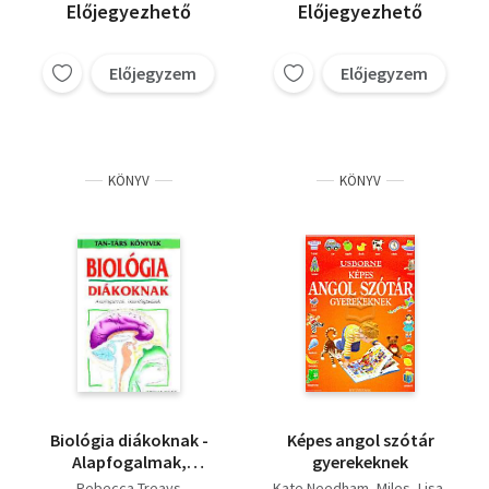
Előjegyezhető
Előjegyezhető
Előjegyzem
Előjegyzem
KÖNYV
KÖNYV
Biológia diákoknak -
Képes angol szótár
Alapfogalmak,
gyerekeknek
összefoglalások
Rebecca Treays
Kate Needham
Miles, Lisa