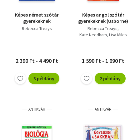
Képes német szótár
Képes angol szótár
gyerekeknek
gyerekeknek (Usborne)
Rebecca Treays
Rebecca Treays
Kate Needham
Lisa Miles
2 390 Ft - 4 490 Ft
1 590 Ft - 1 690 Ft
3 példány
2 példány
ANTIKVÁR
ANTIKVÁR