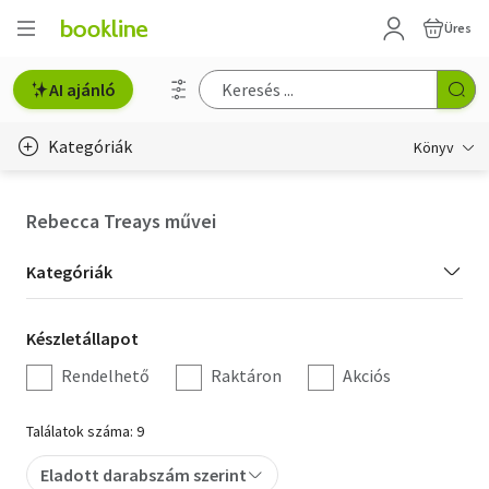
Üres
AI ajánló
Kategóriák
Könyv
Életmód, egészség
Rebecca Treays művei
Erotika
Kategória
Kategóriák
Gyermek- és ifjúsági
szűrés
Készletállapot
Készletállapot
Hobbi, szabadidő
szűrés
Rendelhető
Raktáron
Akciós
Irodalom
Találatok száma: 9
Művészet
Eladott darabszám szerint
Szakkönyv