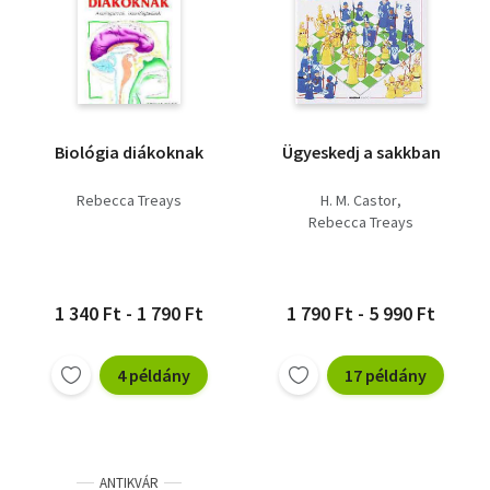
Biológia diákoknak
Ügyeskedj a sakkban
Rebecca Treays
H. M. Castor
Rebecca Treays
1 340 Ft - 1 790 Ft
1 790 Ft - 5 990 Ft
4 példány
17 példány
ANTIKVÁR