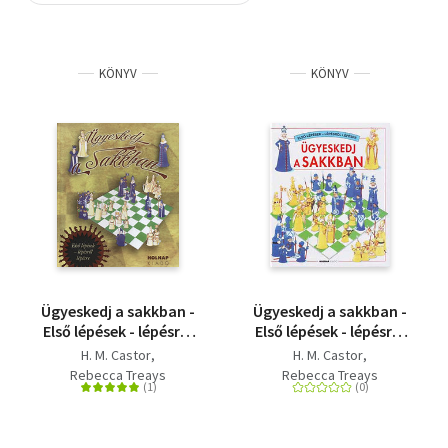
Szótár, nyelvkönyv
KÖNYV
KÖNYV
Tankönyv, segédkönyv
Társadalomtudomány
Természettudomány
Történelem
Vallás
Ügyeskedj a sakkban -
Ügyeskedj a sakkban -
Első lépések - lépésről
Első lépések - lépésről
lépésre
lépésre
H. M. Castor
H. M. Castor
Rebecca Treays
Rebecca Treays