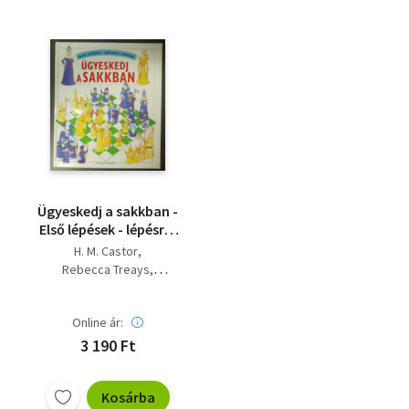
Ügyeskedj a sakkban -
Első lépések - lépésről
lépésre - Megkímélt
H. M. Castor
állapotban
Rebecca Treays
Norman Young (illus.)
Online ár:
3 190 Ft
Kosárba