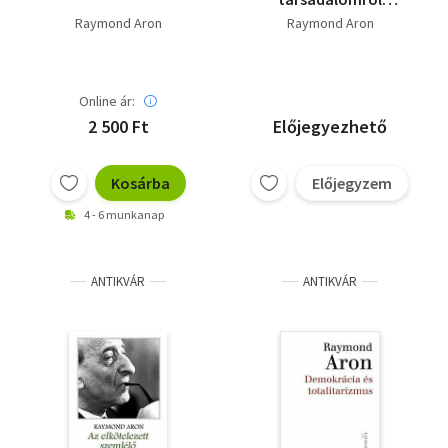
(számozott, zárt
Raymond Aron
Raymond Aron
terjesztésű kiadvány)
Online ár:
2 500 Ft
Előjegyezhető
Kosárba
Előjegyzem
4 - 6 munkanap
ANTIKVÁR
ANTIKVÁR