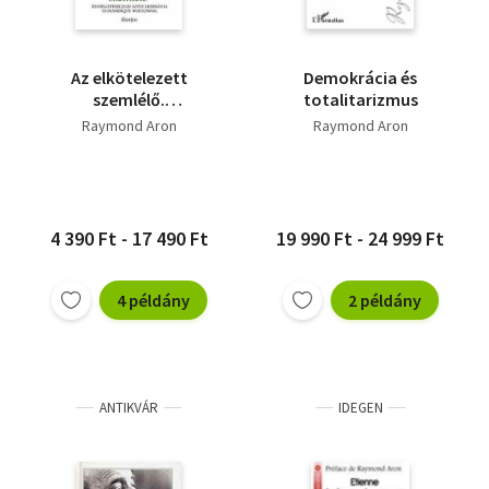
Az elkötelezett
Demokrácia és
szemlélő.
totalitarizmus
Beszélgetések Jean-
Raymond Aron
Raymond Aron
Louis Missikával és
Domin
4 390 Ft - 17 490 Ft
19 990 Ft - 24 999 Ft
4 példány
2 példány
ANTIKVÁR
IDEGEN