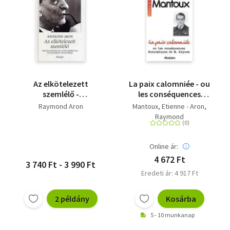
Az elkötelezett
La paix calomniée - ou
szemlélő -
les conséquences
Beszélgetések Jean-
économiques de M.
Raymond Aron
Mantoux, Etienne - Aron,
Louis Missikával és
Keynes
Raymond
Dominique Woltonnal
Online ár:
4 672 Ft
3 740 Ft - 3 990 Ft
Eredeti ár: 4 917 Ft
2 példány
Kosárba
5 - 10 munkanap