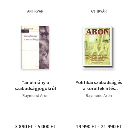
ANTIKVÁR
ANTIKVÁR
Tanulmány a
Politikai szabadság és
szabadságjogokról
a körültekintés
erkölcsisége
Raymond Aron
Raymond Aron
3 890 Ft - 5 000 Ft
19 990 Ft - 21 990 Ft