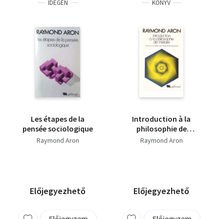
IDEGEN
KÖNYV
Les étapes de la
Introduction à la
pensée sociologique
philosophie de
l'histoire
Raymond Aron
Raymond Aron
Előjegyezhető
Előjegyezhető
Előjegyzem
Előjegyzem