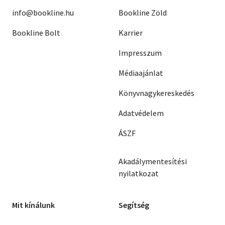
info@bookline.hu
Bookline Zöld
Bookline Bolt
Karrier
Impresszum
Médiaajánlat
Könyvnagykereskedés
Adatvédelem
ÁSZF
Akadálymentesítési
nyilatkozat
Mit kínálunk
Segítség