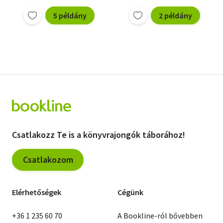
5 példány
2 példány
Csatlakozz Te is a könyvrajongók táborához!
Csatlakozom
Elérhetőségek
Cégünk
+36 1 235 60 70
A Bookline-ról bővebben