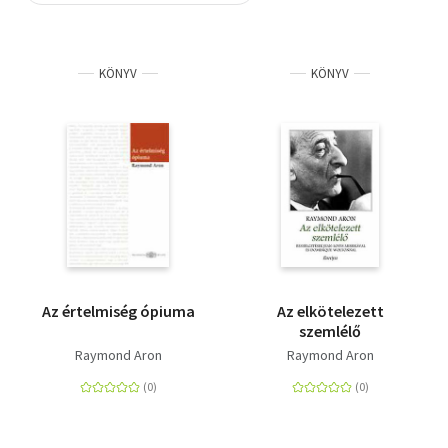
Szótár, nyelvkönyv
KÖNYV
KÖNYV
Tankönyv, segédkönyv
Társadalomtudomány
Természettudomány
Történelem
Vallás
Az értelmiség ópiuma
Az elkötelezett
szemlélő
Raymond Aron
Raymond Aron