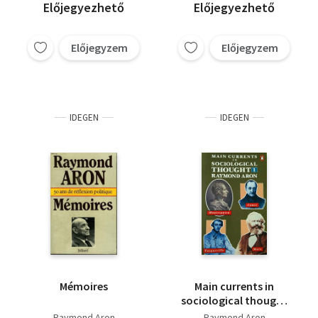
Előjegyezhető
Előjegyezhető
Előjegyzem
Előjegyzem
IDEGEN
IDEGEN
Mémoires
Main currents in
sociological thought
1.
Raymond Aron
Raymond Aron