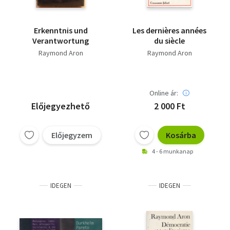
Erkenntnis und
Les dernières années
Verantwortung
du siècle
Raymond Aron
Raymond Aron
Online ár:
Előjegyezhető
2 000 Ft
Előjegyzem
Kosárba
4 - 6 munkanap
IDEGEN
IDEGEN