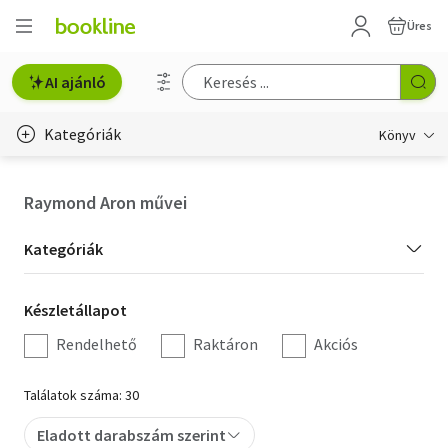
Üres
AI ajánló
Kategóriák
Könyv
Életmód, egészség
Raymond Aron művei
Erotika
Kategória
Kategóriák
Gyermek- és ifjúsági
szűrés
Készletállapot
Készletállapot
Hobbi, szabadidő
szűrés
Rendelhető
Raktáron
Akciós
Irodalom
Találatok száma: 30
Művészet
Eladott darabszám szerint
Szakkönyv