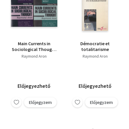
Main Currents in
Démocratie et
Sociological Thought
totalitarisme
I-II.
Raymond Aron
Raymond Aron
Előjegyezhető
Előjegyezhető
Előjegyzem
Előjegyzem