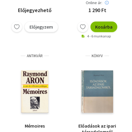
Online ár:
Előjegyezhető
1 290 Ft
Előjegyzem
Kosárba
4 - 6 munkanap
ANTIKVÁR
KÖNYV
Mémoires
Előadások az ipari
társadalomról