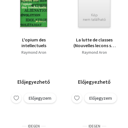
L'opium des
La lutte de classes
intellectuels
(Nouvelles lecons sur
les sociétes
Raymond Aron
Raymond Aron
industrielles)
Előjegyezhető
Előjegyezhető
Előjegyzem
Előjegyzem
IDEGEN
IDEGEN