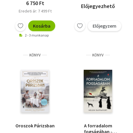
6 750 Ft
Előjegyezhető
Eredeti ár: 7 499 Ft
Kosárba
Előjegyzem
2 - 3 munkanap
KÖNYV
KÖNYV
Oroszok Párizsban
A forradalom
fogságában -