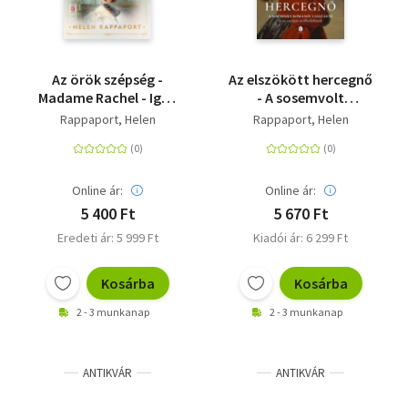
Az örök szépség -
Az elszökött hercegnő
Madame Rachel - Igaz
- A sosemvolt
történet Őfelsége
Romanov császárné és
Rappaport, Helen
Rappaport, Helen
szélhámos
az európai
kozmetikusáról
uralkodóházak
Online ár:
Online ár:
5 400 Ft
5 670 Ft
Eredeti ár: 5 999 Ft
Kiadói ár: 6 299 Ft
Kosárba
Kosárba
2 - 3 munkanap
2 - 3 munkanap
ANTIKVÁR
ANTIKVÁR