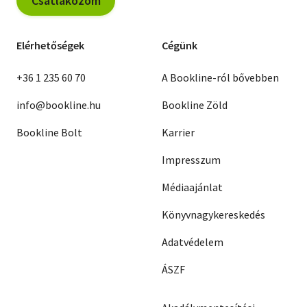
Csatlakozom
Elérhetőségek
Cégünk
+36 1 235 60 70
A Bookline-ról bővebben
info@bookline.hu
Bookline Zöld
Bookline Bolt
Karrier
Impresszum
Médiaajánlat
Könyvnagykereskedés
Adatvédelem
ÁSZF