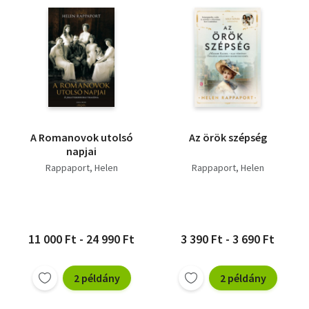
A Romanovok utolsó
Az örök szépség
napjai
Rappaport, Helen
Rappaport, Helen
11 000 Ft - 24 990 Ft
3 390 Ft - 3 690 Ft
2 példány
2 példány