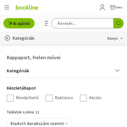
Üres
AI ajánló
Kategóriák
Könyv
Életmód, egészség
Rappaport, Helen művei
Erotika
Kategória
Kategóriák
Gyermek- és ifjúsági
szűrés
Készletállapot
Készletállapot
Hobbi, szabadidő
szűrés
Rendelhető
Raktáron
Akciós
Irodalom
Találatok száma: 11
Művészet
Eladott darabszám szerint
Szakkönyv