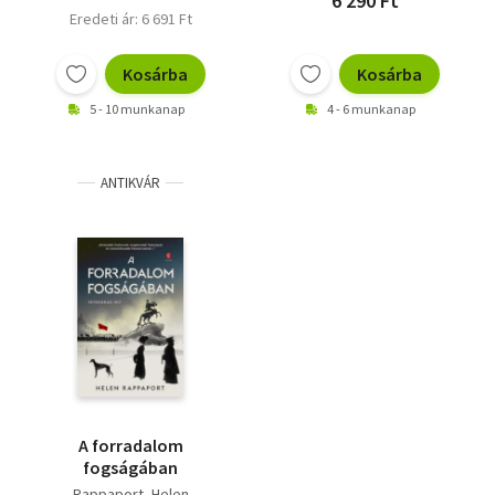
6 290 Ft
Eredeti ár: 6 691 Ft
Kosárba
Kosárba
5 - 10 munkanap
4 - 6 munkanap
ANTIKVÁR
A forradalom
fogságában
Rappaport, Helen