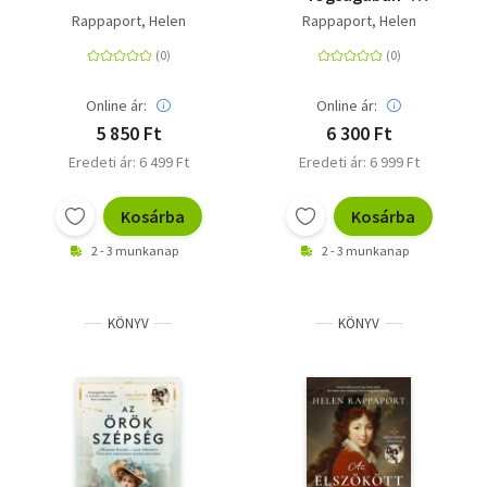
Petrográd 1917
Rappaport, Helen
Rappaport, Helen
Online ár:
Online ár:
5 850 Ft
6 300 Ft
Eredeti ár: 6 499 Ft
Eredeti ár: 6 999 Ft
Kosárba
Kosárba
2 - 3 munkanap
2 - 3 munkanap
KÖNYV
KÖNYV