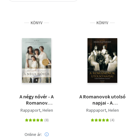
Szótár, nyelvkönyv
KÖNYV
KÖNYV
Tankönyv, segédkönyv
Társadalomtudomány
Természettudomány
Történelem
Vallás
A négy nővér - A
A Romanovok utolsó
Romanov
napjai - A
nagyhercegnők
jekatyerinburgi
Rappaport, Helen
Rappaport, Helen
elveszett életei
tragédia
Online ár: