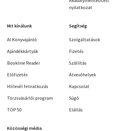
Akadálymentesítési
nyilatkozat
Mit kínálunk
Segítség
AI Könyvajánló
Szolgáltatások
Ajándékkártyák
Fizetés
Bookline Reader
Szállítás
Előfizetés
Átvevőhelyek
Hírlevél feliratkozás
Kapcsolat
Törzsvásárlói program
Súgó
TOP 50
Elállás
Közösségi média