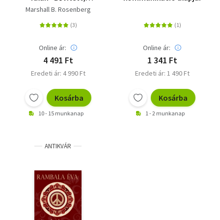
javított kiadás
Marshall B. Rosenberg
Online ár:
Online ár:
4 491 Ft
1 341 Ft
Eredeti ár: 4 990 Ft
Eredeti ár: 1 490 Ft
Kosárba
Kosárba
10 - 15 munkanap
1 - 2 munkanap
ANTIKVÁR