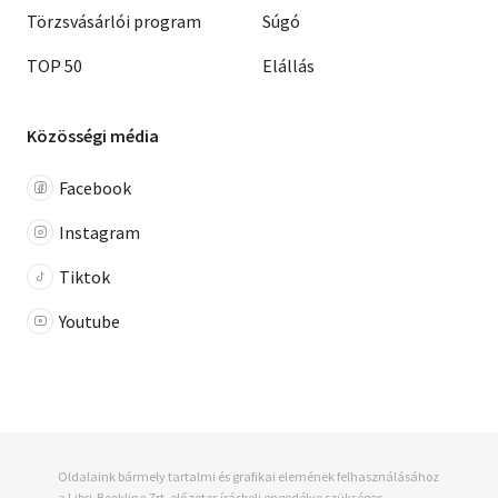
Törzsvásárlói program
Súgó
TOP 50
Elállás
Közösségi média
Facebook
Instagram
Tiktok
Youtube
Oldalaink bármely tartalmi és grafikai elemének felhasználásához
a Libri-Bookline Zrt. előzetes írásbeli engedélye szükséges.