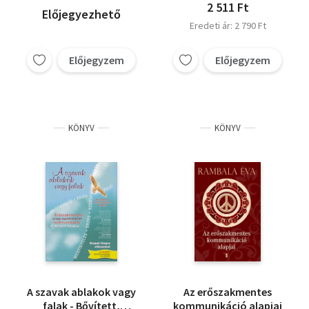
2 511 Ft
Előjegyezhető
Eredeti ár: 2 790 Ft
Előjegyzem
Előjegyzem
KÖNYV
KÖNYV
A szavak ablakok vagy
Az erőszakmentes
falak - Bővített,
kommunikáció alapjai