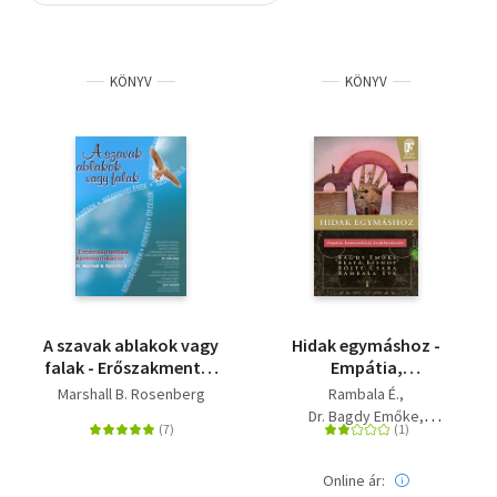
Szótár, nyelvkönyv
KÖNYV
KÖNYV
Tankönyv, segédkönyv
Társadalomtudomány
Természettudomány
Történelem
Vallás
A szavak ablakok vagy
Hidak egymáshoz -
falak - Erőszakmentes
Empátia,
kommunikáció
kommunikáció,
Marshall B. Rosenberg
Rambala É.
konfliktuskezelés
Dr. Bagdy Emőke
Böjte Csaba
Beata Bishop
Online ár: