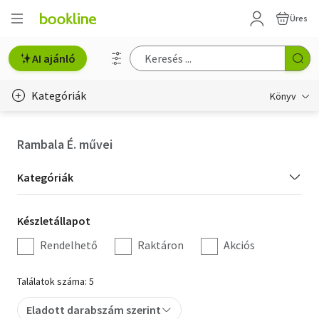
Üres
AI ajánló
Kategóriák
Könyv
Életmód, egészség
Rambala É. művei
Erotika
Kategória
Kategóriák
Gyermek- és ifjúsági
szűrés
Készletállapot
Készletállapot
Hobbi, szabadidő
szűrés
Rendelhető
Raktáron
Akciós
Irodalom
Találatok száma: 5
Művészet
Eladott darabszám szerint
Szakkönyv