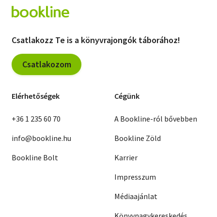
Csatlakozz Te is a könyvrajongók táborához!
Csatlakozom
Elérhetőségek
Cégünk
+36 1 235 60 70
A Bookline-ról bővebben
info@bookline.hu
Bookline Zöld
Bookline Bolt
Karrier
Impresszum
Médiaajánlat
Könyvnagykereskedés