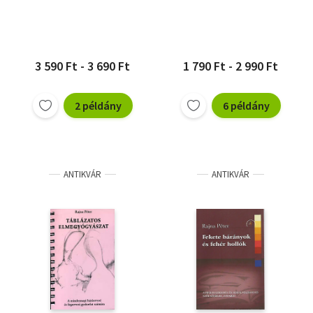
alkalmazkodás
kapcsolatok
szélsőségei, zavarai (A
szélsőségei, zavarai
szerző által aláírt)
3 590 Ft - 3 690 Ft
1 790 Ft - 2 990 Ft
2 példány
6 példány
ANTIKVÁR
ANTIKVÁR