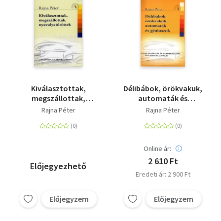
Kiválasztottak,
Délibábok, örökvakuk,
megszállottak,
automaták és
nyavalyatöröttek -
géniuszok - Az
Rajna Péter
Rajna Péter
Epilepszia a
érzékelés és a
szépprózában
gondolkodás
szélsőségei, zavarai
Online ár:
2 610 Ft
Előjegyezhető
Eredeti ár: 2 900 Ft
Előjegyzem
Előjegyzem