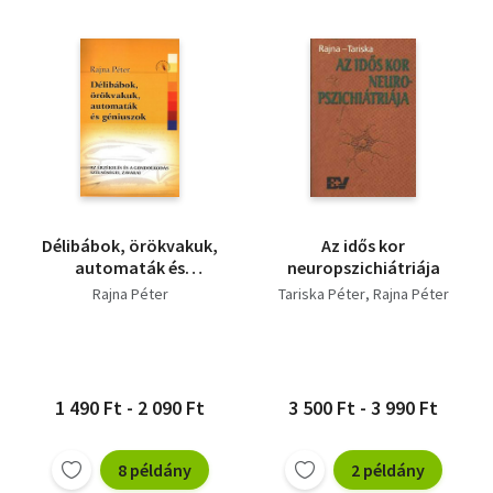
Délibábok, örökvakuk,
Az idős kor
automaták és
neuropszichiátriája
géniuszok
Rajna Péter
Tariska Péter
Rajna Péter
1 490 Ft - 2 090 Ft
3 500 Ft - 3 990 Ft
8 példány
2 példány