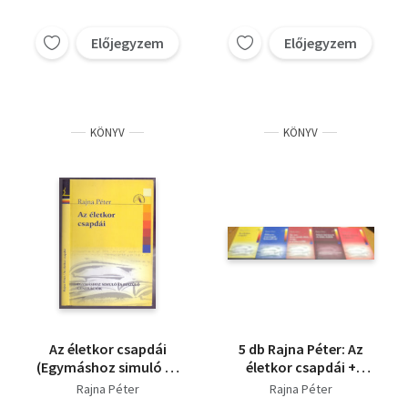
Előjegyzem
Előjegyzem
KÖNYV
KÖNYV
Az életkor csapdái
5 db Rajna Péter: Az
(Egymáshoz simuló és
életkor csapdái +
feszülő generációk -
Dilinyós szorongók
Rajna Péter
Rajna Péter
Első merítés)
bolondériái + Ép test -