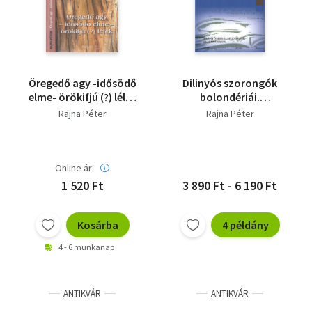
Öregedő agy -idősödő
Dilinyós szorongók
elme- örökifjú (?) lélek
bolondériái.
(dedikált)
Jelentősebb
Rajna Péter
Rajna Péter
elmezavarok és lelki
bajok
Online ár:
1 520 Ft
3 890 Ft - 6 190 Ft
Kosárba
4 példány
4 - 6 munkanap
ANTIKVÁR
ANTIKVÁR