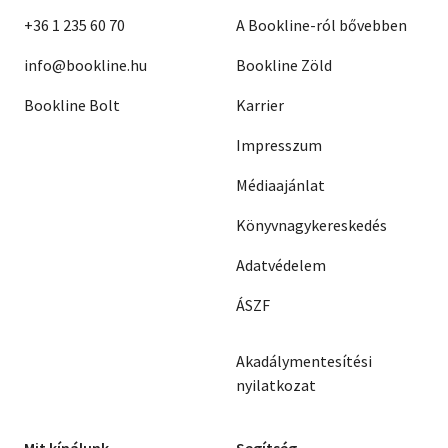
+36 1 235 60 70
A Bookline-ról bővebben
info@bookline.hu
Bookline Zöld
Bookline Bolt
Karrier
Impresszum
Médiaajánlat
Könyvnagykereskedés
Adatvédelem
ÁSZF
Akadálymentesítési
nyilatkozat