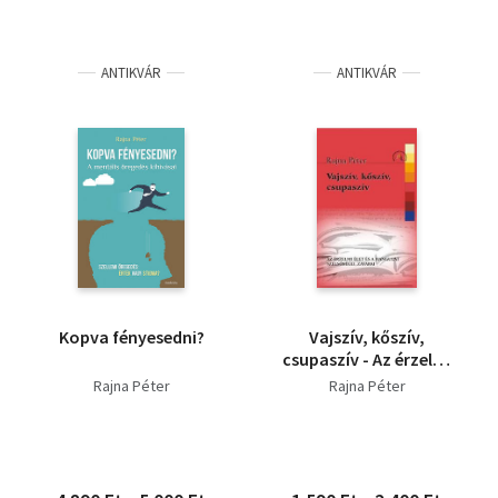
ANTIKVÁR
ANTIKVÁR
Kopva fényesedni?
Vajszív, kőszív,
csupaszív - Az érzelmi
élet és a hangulat
Rajna Péter
Rajna Péter
szélsőségei, zavarai