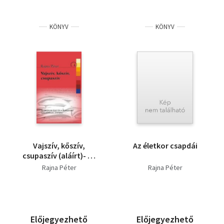
KÖNYV
KÖNYV
Vajszív, kőszív,
Az életkor csapdái
csupaszív (aláírt)- Az
érzelmi élet és a
Rajna Péter
Rajna Péter
hangulat szélsőségei,
zavarai
Előjegyezhető
Előjegyezhető