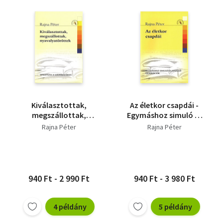
Kiválasztottak,
Az életkor csapdái -
megszállottak,
Egymáshoz simuló és
nyavalyatöröttek
feszülő generációk
Rajna Péter
Rajna Péter
940 Ft - 2 990 Ft
940 Ft - 3 980 Ft
4 példány
5 példány