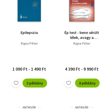
Epilepszia
Ép test - benn sérült
lélek, avagy a
testbeszélők
Rajna Péter
Rajna Péter
1 090 Ft - 1 490 Ft
4 390 Ft - 9 990 Ft
3 példány
8 példány
ANTIKVÁR
ANTIKVÁR