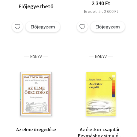
2 340 Ft
Előjegyezhető
Eredeti ár: 2 600 Ft
Előjegyzem
Előjegyzem
KÖNYV
KÖNYV
Az elme öregedése
Az életkor csapdái -
Egymáshoz simuló és