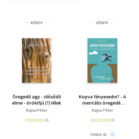
Szótár, nyelvkönyv
KÖNYV
KÖNYV
Tankönyv, segédkönyv
Társadalomtudomány
Természettudomány
Történelem
Vallás
Öregedő agy - idősődő
Kopva fényesedni? - A
elme - örökifjú (?) lélek
mentális öregedés
kihívásai - Szellemi
Rajna Péter
Rajna Péter
öregedés: érték vagy
stigma?
Online ár: