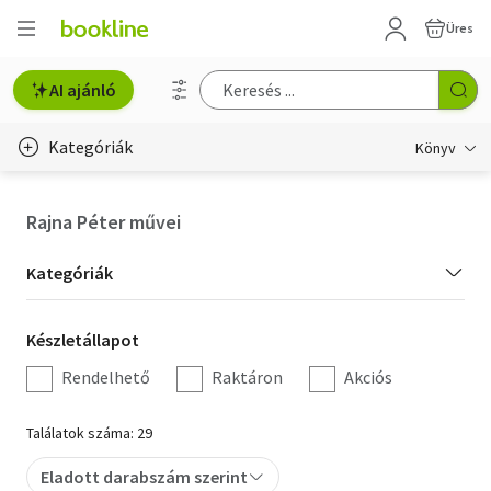
Üres
AI ajánló
Kategóriák
Könyv
Életmód, egészség
Rajna Péter művei
Erotika
Kategória
Kategóriák
Gyermek- és ifjúsági
szűrés
Készletállapot
Készletállapot
Hobbi, szabadidő
szűrés
Rendelhető
Raktáron
Akciós
Irodalom
Találatok száma: 29
Művészet
Eladott darabszám szerint
Szakkönyv