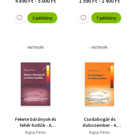
4 890 Ft - 5 000 Ft
1 590 Ft - 2 400 Ft
2 példány
7 példány
ANTIKVÁR
ANTIKVÁR
Fekete bárányok és
Csodabogár és
fehér hollók - A
dobozember - A
beilleszkedés és
magatartás és a
Rajna Péter
Rajna Péter