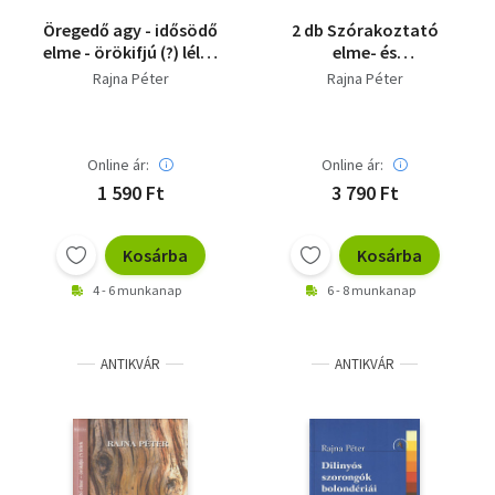
Öregedő agy - idősödő
2 db Szórakoztató
elme - örökifjú (?) lélek
elme- és
- Dedikált
lélekismeretek: 2/7:
Rajna Péter
Rajna Péter
Délibábok, örökvakuk,
automaták és
géniuszok + 3/7:
Csodabogár és
Online ár:
Online ár:
dobozember
1 590 Ft
3 790 Ft
Kosárba
Kosárba
4 - 6 munkanap
6 - 8 munkanap
ANTIKVÁR
ANTIKVÁR