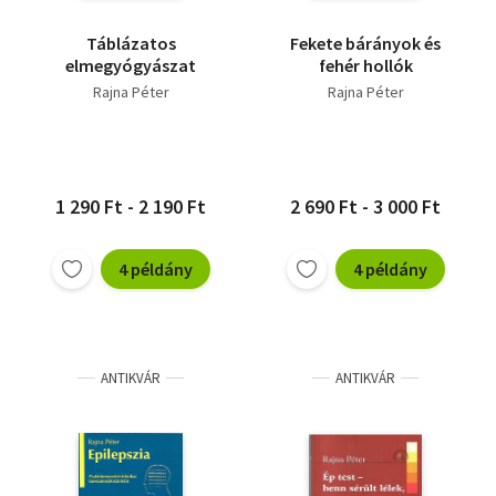
Táblázatos
Fekete bárányok és
elmegyógyászat
fehér hollók
Rajna Péter
Rajna Péter
1 290 Ft - 2 190 Ft
2 690 Ft - 3 000 Ft
4 példány
4 példány
ANTIKVÁR
ANTIKVÁR