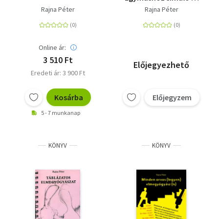
feszülő generációk
Rajna Péter
Rajna Péter
Online ár:
3 510 Ft
Előjegyezhető
Eredeti ár: 3 900 Ft
Kosárba
Előjegyzem
5 - 7 munkanap
KÖNYV
KÖNYV