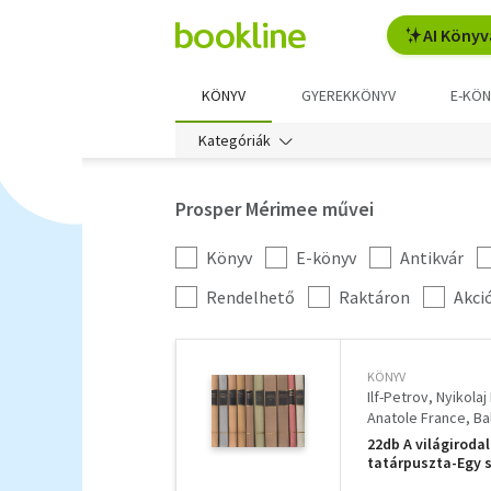
AI Könyv
KÖNYV
GYEREKKÖNYV
E-KÖN
Kategóriák
Prosper Mérimee művei
Könyv
E-könyv
Antikvár
Kategória
szűrés
További
Rendelhető
Raktáron
Akci
szűrők
KÖNYV
Ilf-Petrov
Nyikolaj
Anatole France
Ba
Moravia Alberto
B
22db A világiroda
Giovanni Boccacci
tatárpuszta-Egy sz
Ivan Szergejevics
Thaisz-A vörös li