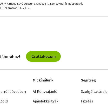
-II, Szent Bertalan éjszakája
ény, A megalkuvú-Agostino, A bábu I-II., Ezeregy halál, Nappalok és
I., Dekameron I-II., Zsu...
További
szűrők
Csatlakozom
 táborához!
Mit kínálunk
Segítség
ne-ról bővebben
AI Könyvajánló
Szolgáltatások
 Zöld
Ajándékkártyák
Fizetés