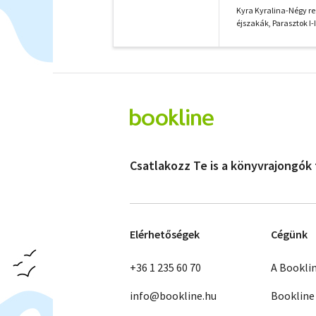
omnibusz utasai I
Kyra Kyralina-Négy reg
éjszakák, Parasztok I-I
Csatlakozz Te is a könyvrajongók
Elérhetőségek
Cégünk
+36 1 235 60 70
A Bookli
info@bookline.hu
Bookline