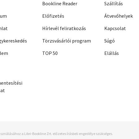
Bookline Reader
Szállítás
zum
Előfizetés
Átvevőhelyek
nlat
Hírlevél feliratkozás
Kapcsolat
ykereskedés
Törzsvásárlói program
Súgó
elem
TOP 50
Elállás
entesítési
zat
sználásához a Libri-Bookline Zrt. előzetes írásbeli engedélye szükséges.