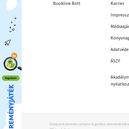
Bookline Bolt
Karrier
Impress
Médiaajá
Könyvnag
Adatvéd
ÁSZF
Akadálym
nyilatko
Oldalaink bármely tartalmi és grafikai elemének felha