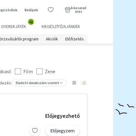
A kosarad
egisztrálok
Belépek
üres
új
GYEREKJÁTÉK
KIEGÉSZÍTŐ/AJÁNDÉK
örzsvásárlói program
Akciók
Előfizetés
dcast
Film
Zene
dezés:
Eladott darabszám szerint
Előjegyezhető
Előjegyzem