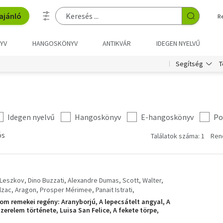
ajánló
R
YV
HANGOSKÖNYV
ANTIKVÁR
IDEGEN NYELVŰ
T
Segítség
Idegen nyelvű
Hangoskönyv
E-hangoskönyv
Po
ós
Találatok száma: 1
Ren
 Leszkov
Dino Buzzati
Alexandre Dumas
Scott, Walter
lzac
Aragon
Prosper Mérimee
Panait Istrati
oleszlav Prus
Krleza
K. Szimonov
Reymont
lom remekei regény: Aranyborjú, A lepecsátelt angyal, A
o
Jorge Amado
Luigi Pirandello
Theodor Fontaine
erelem története, Luisa San Felice, A fekete törpe,
 Turgenyev
Federico De Roberto
liom, Eugénie Grandet-A harmincéves asszony, Az