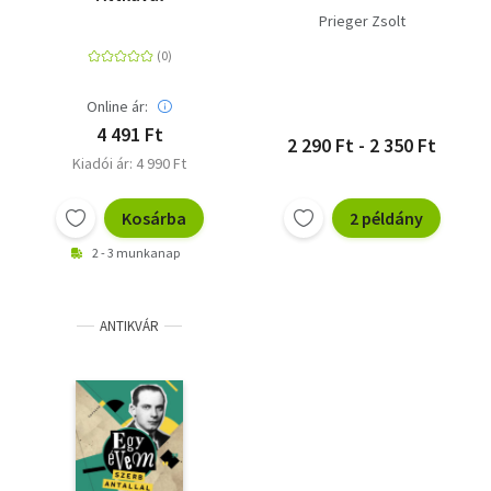
Prieger Zsolt
Online ár:
4 491 Ft
2 290 Ft - 2 350 Ft
Kiadói ár: 4 990 Ft
Kosárba
2 példány
2 - 3 munkanap
ANTIKVÁR