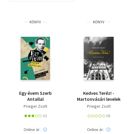
Szótár, nyelvkönyv
KÖNYV
KÖNYV
Tankönyv, segédkönyv
Társadalomtudomány
Természettudomány
Történelem
Vallás
Egy évem Szerb
Kedves Teréz! -
Antallal
Martonvásári levelek
Prieger Zsolt
Prieger Zsolt
Online ár:
Online ár: