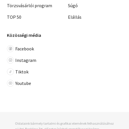
Törzsvásárlói program
Súgó
TOP 50
Elállás
Közösségi média
Facebook
Instagram
Tiktok
Youtube
Oldalaink bármely tartalmi és grafikai elemének felhasználásához
a Libri-Bookline Zrt. előzetes írásbeli engedélye szükséges.