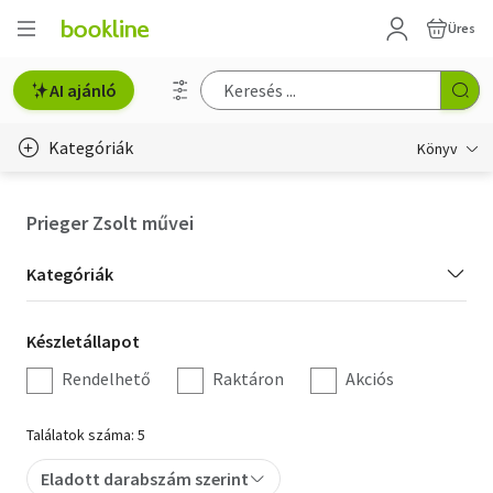
Üres
AI ajánló
Kategóriák
Könyv
Életmód, egészség
Prieger Zsolt művei
Erotika
Kategória
Kategóriák
Gyermek- és ifjúsági
szűrés
Készletállapot
Készletállapot
Hobbi, szabadidő
szűrés
Rendelhető
Raktáron
Akciós
Irodalom
Találatok száma: 5
Művészet
Eladott darabszám szerint
Szakkönyv