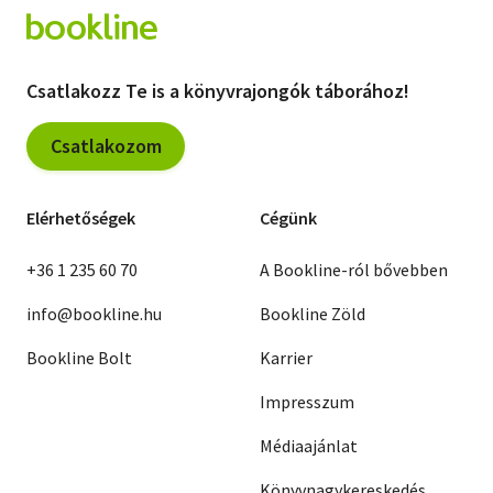
Csatlakozz Te is a könyvrajongók táborához!
Csatlakozom
Elérhetőségek
Cégünk
+36 1 235 60 70
A Bookline-ról bővebben
info@bookline.hu
Bookline Zöld
Bookline Bolt
Karrier
Impresszum
Médiaajánlat
Könyvnagykereskedés