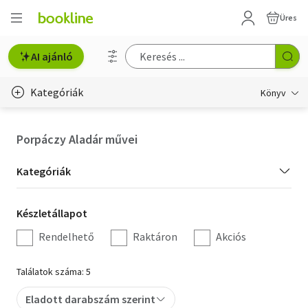
Üres
AI ajánló
Kategóriák
Könyv
Életmód, egészség
Porpáczy Aladár művei
Erotika
Kategória
Kategóriák
Gyermek- és ifjúsági
szűrés
Készletállapot
Készletállapot
Hobbi, szabadidő
szűrés
Rendelhető
Raktáron
Akciós
Irodalom
Találatok száma: 5
Művészet
Eladott darabszám szerint
Szakkönyv