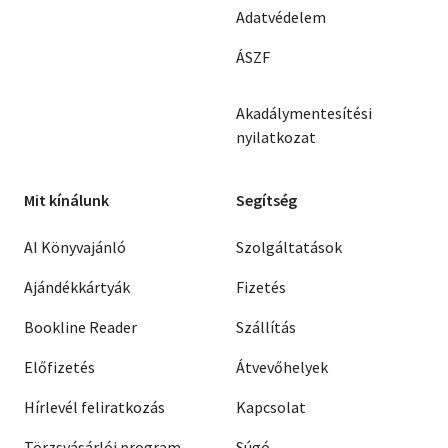
Adatvédelem
ÁSZF
Akadálymentesítési
nyilatkozat
Mit kínálunk
Segítség
AI Könyvajánló
Szolgáltatások
Ajándékkártyák
Fizetés
Bookline Reader
Szállítás
Előfizetés
Átvevőhelyek
Hírlevél feliratkozás
Kapcsolat
Törzsvásárlói program
Súgó