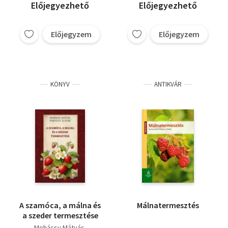
Dr. Petrányi István
Előjegyezhető
Előjegyezhető
Porpáczy Aladár
Dr. Porpáczy Aladárné
Előjegyzem
Előjegyzem
KÖNYV
ANTIKVÁR
A szamóca, a málna és
Málnatermesztés
a szeder termesztése
Mohácsy Mátyás