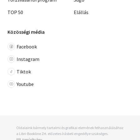
TOP 50
Elállás
Közösségi média
Facebook
Instagram
Tiktok
Youtube
Oldalaink bármely tartalmi és grafikai elemének felhasználásához
a Libri-Bookline Zrt. előzetes írásbeli engedélye szükséges.
SSL tanúsítvány