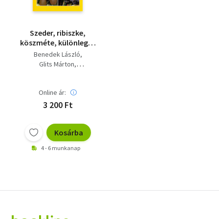
Szeder, ribiszke,
köszméte, különleges
gyümölcsök
Benedek László
Glits Márton
Harmat László
Dr. Kollányi László
Online ár:
Papp János
Pénzes Béla
Dr. Petrányi István
3 200 Ft
Porpáczy Aladár
Dr. Porpáczy Aladárné
Kosárba
4 - 6 munkanap