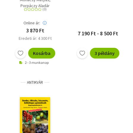
Porpáczy Aladár
Online ár:
3 870 Ft
7 190 Ft - 8 500 Ft
Eredeti ár: 4 300 Ft
Kosárba
3 példány
2 - 3 munkanap
ANTIKVÁR