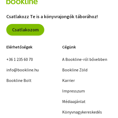
Csatlakozz Te is a könyvrajongók táborához!
Csatlakozom
Elérhetőségek
Cégünk
+36 1 235 60 70
A Bookline-ról bővebben
info@bookline.hu
Bookline Zöld
Bookline Bolt
Karrier
Impresszum
Médiaajánlat
Könyvnagykereskedés