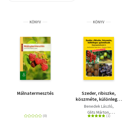
Szótár, nyelvkönyv
KÖNYV
KÖNYV
Tankönyv, segédkönyv
Társadalomtudomány
Természettudomány
Történelem
Vallás
Málnatermesztés
Szeder, ribiszke,
köszméte, különleges
gyümölcsök -
Benedek László
Bogyósgyümölcsűek
Glits Márton
II.
Harmat László
Dr. Kollányi László
Papp János
Pénzes Béla