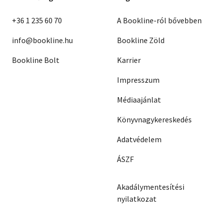
+36 1 235 60 70
A Bookline-ról bővebben
info@bookline.hu
Bookline Zöld
Bookline Bolt
Karrier
Impresszum
Médiaajánlat
Könyvnagykereskedés
Adatvédelem
ÁSZF
Akadálymentesítési
nyilatkozat