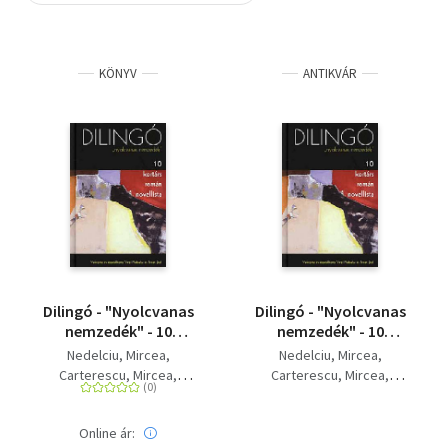
Szótár, nyelvkönyv
KÖNYV
ANTIKVÁR
Tankönyv, segédkönyv
Társadalomtudomány
Természettudomány
Történelem
Vallás
Dilingó - "Nyolcvanas
Dilingó - "Nyolcvanas
nemzedék" - 10
nemzedék" - 10
kortárs román
kortárs román
Nedelciu, Mircea
Nedelciu, Mircea
novellista
novellista
Carterescu, Mircea
Carterescu, Mircea
Grosan, Ioan
Pora, Mircea
Grosan, Ioan
Pora, Mircea
Vighi, Daniel
Vighi, Daniel
Online ár:
Vlad, Alexandru
Vlad, Alexandru