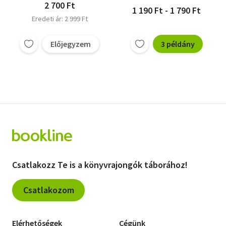
Petru Cimpoesu
Petru Cimpoesu
2 700 Ft
1 190 Ft - 1 790 Ft
Marineasa, Viorel
Marineasa, Viorel
Eredeti ár: 2 999 Ft
Előjegyzem
3 példány
Csatlakozz Te is a könyvrajongók táborához!
Csatlakozom
Elérhetőségek
Cégünk