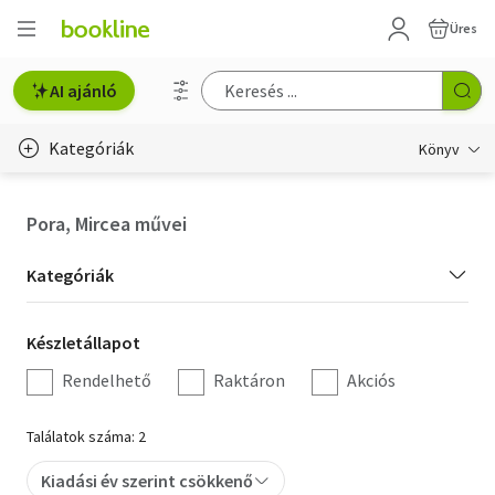
Üres
AI ajánló
Kategóriák
Könyv
Életmód, egészség
Pora, Mircea művei
Erotika
Kategória
Kategóriák
Gyermek- és ifjúsági
szűrés
Készletállapot
Készletállapot
Hobbi, szabadidő
szűrés
Rendelhető
Raktáron
Akciós
Irodalom
Találatok száma: 2
Művészet
Kiadási év szerint csökkenő
Szakkönyv