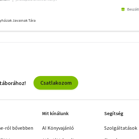
Beszáll
gyházak Javainak Tára
További
szűrők
Csatlakozom
 táborához!
Mit kínálunk
Segítség
ne-ról bővebben
AI Könyvajánló
Szolgáltatások