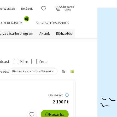
A kosarad
egisztrálok
Belépek
üres
új
GYEREKJÁTÉK
KIEGÉSZÍTŐ/AJÁNDÉK
örzsvásárlói program
Akciók
Előfizetés
dcast
Film
Zene
ezés:
Kiadási év szerint csökkenő
Online ár:
2 190 Ft
Kosárba