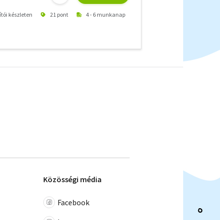
ítói készleten
21 pont
4 - 6 munkanap
Közösségi média
Facebook