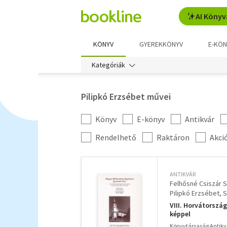
AI Könyv
KÖNYV
GYEREKKÖNYV
E-KÖN
Kategóriák
Pilipkó Erzsébet művei
Könyv
E-könyv
Antikvár
Kategória
szűrés
További
Rendelhető
Raktáron
Akci
szűrők
ANTIKVÁR
Felhősné Csiszár S
Pilipkó Erzsébet
S
VIII. Horvátorszá
képpel
Könyvtársaság Antik