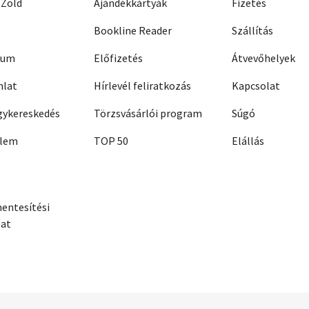
 Zöld
Ajándékkártyák
Fizetés
Bookline Reader
Szállítás
zum
Előfizetés
Átvevőhelyek
nlat
Hírlevél feliratkozás
Kapcsolat
ykereskedés
Törzsvásárlói program
Súgó
elem
TOP 50
Elállás
entesítési
zat