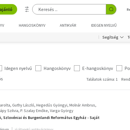
ajánló
R
YV
HANGOSKÖNYV
ANTIKVÁR
IDEGEN NYELVŰ
T
Segítség
Idegen nyelvű
Hangoskönyv
E-hangoskönyv
Po
ós
Találatok száma: 1
Rend
arolta
Guthy László
Hegedűs Gyöngyi
Molnár Ambrus
ápy Szilvia
P. Szalay Emőke
Varga György
gi, Szlovéniai és Burgenlandi Református Egyház - Saját
várium
jó állapotú antikvár könyv