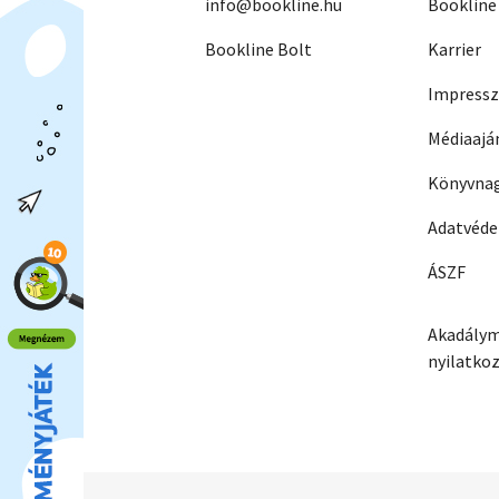
info@bookline.hu
Bookline
Bookline Bolt
Karrier
Impress
Médiaajá
Könyvnag
Adatvéd
ÁSZF
Akadálym
nyilatko