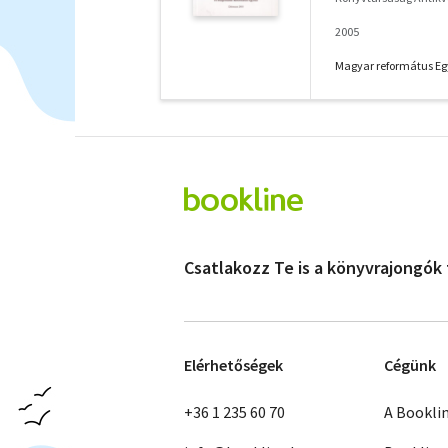
2005
Magyar református E
Csatlakozz Te is a könyvrajongók
Elérhetőségek
Cégünk
+36 1 235 60 70
A Bookli