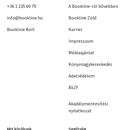
+36 1 235 60 70
A Bookline-ról bővebben
info@bookline.hu
Bookline Zöld
Bookline Bolt
Karrier
Impresszum
Médiaajánlat
Könyvnagykereskedés
Adatvédelem
ÁSZF
Akadálymentesítési
nyilatkozat
Mit kínálunk
Segítség