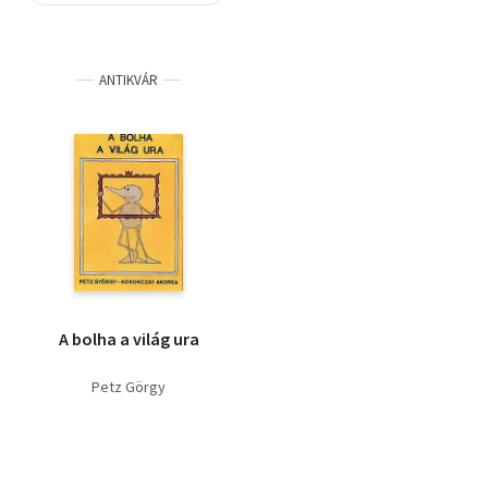
Szótár, nyelvkönyv
ANTIKVÁR
Tankönyv, segédkönyv
Társadalomtudomány
Természettudomány
Történelem
Vallás
A bolha a világ ura
Petz Görgy