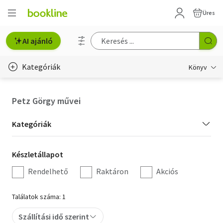
Üres
AI ajánló
Kategóriák
Könyv
Életmód, egészség
Petz Görgy művei
Erotika
Kategória
Kategóriák
Gyermek- és ifjúsági
szűrés
Készletállapot
Készletállapot
Hobbi, szabadidő
szűrés
Rendelhető
Raktáron
Akciós
Irodalom
Találatok száma: 1
Művészet
Szállítási idő szerint
Szakkönyv