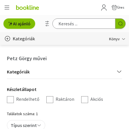
Üres
AI ajánló
Kategóriák
Könyv
Életmód, egészség
Petz Görgy művei
Erotika
Kategória
Kategóriák
Gyermek- és ifjúsági
szűrés
Készletállapot
Készletállapot
Hobbi, szabadidő
szűrés
Rendelhető
Raktáron
Akciós
Irodalom
Találatok száma: 1
Művészet
Típus szerint
Szakkönyv