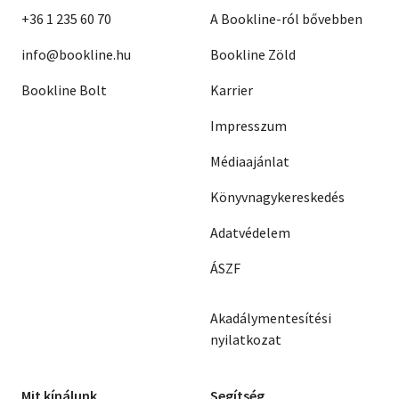
+36 1 235 60 70
A Bookline-ról bővebben
info@bookline.hu
Bookline Zöld
Bookline Bolt
Karrier
Impresszum
Médiaajánlat
Könyvnagykereskedés
Adatvédelem
ÁSZF
Akadálymentesítési
nyilatkozat
Mit kínálunk
Segítség