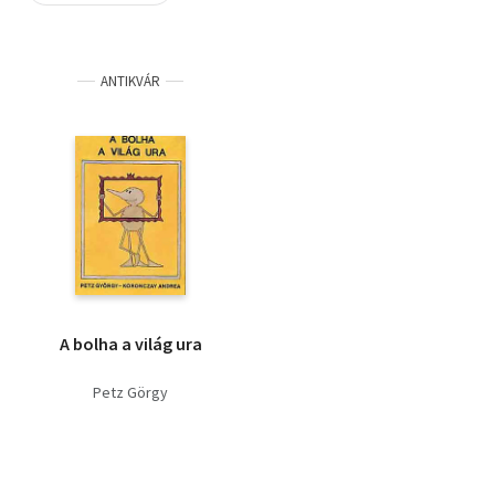
Szótár, nyelvkönyv
ANTIKVÁR
Tankönyv, segédkönyv
Társadalomtudomány
Természettudomány
Történelem
Vallás
A bolha a világ ura
Petz Görgy