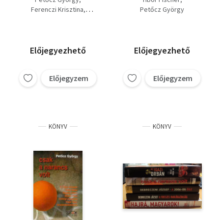
(2 kötet)
Ferenczi Krisztina
Petőcz György
Irodalom Kft.
Tény Kft.
Előjegyezhető
Előjegyezhető
Előjegyzem
Előjegyzem
KÖNYV
KÖNYV