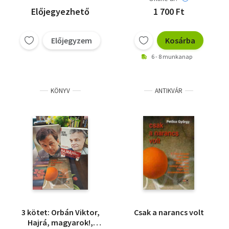
Előjegyezhető
1 700 Ft
Előjegyzem
Kosárba
6 - 8 munkanap
KÖNYV
ANTIKVÁR
3 kötet: Orbán Viktor,
Csak a narancs volt
Hajrá, magyarok!,