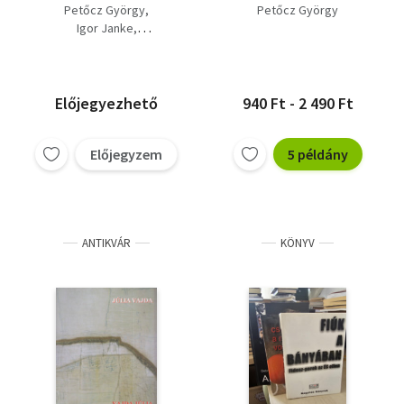
Csak a naracs volt
Petőcz György
Petőcz György
Igor Janke
Debreczeni József
Előjegyezhető
940 Ft - 2 490 Ft
Előjegyzem
5 példány
ANTIKVÁR
KÖNYV