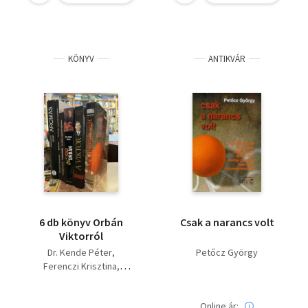
KÖNYV
ANTIKVÁR
6 db könyv Orbán
Csak a narancs volt
Viktorról
Dr. Kende Péter
Petőcz György
Ferenczi Krisztina
Debreczeni József
Petőcz György
Online ár: