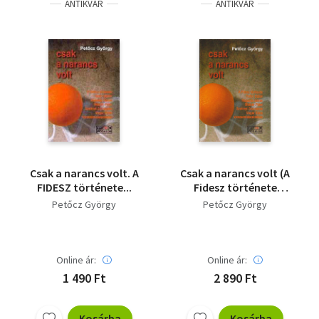
ANTIKVÁR
ANTIKVÁR
Csak a narancs volt. A
Csak a narancs volt (A
FIDESZ története...
Fidesz története
Fodor Gábor, Hegedűs
Petőcz György
Petőcz György
István, Molnár Péter,
Szelényi Zsuzsanna,
Ungár Klára
visszaemlékezésében)
Online ár:
Online ár:
1 490 Ft
2 890 Ft
Kosárba
Kosárba