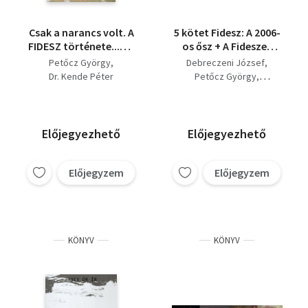
Csak a narancs volt. A
5 kötet Fidesz: A 2006-
FIDESZ története...+ A
os ősz + A Fideszes
Viktor ( 2 kötet )
rablógazdaság + Az
Petőcz György
Debreczeni József
igazi Orbán Viktor 2 +
Dr. Kende Péter
Petőcz György
Csak a narancs volt +
Dr. Kende Péter
Hajrá, magyarok!
Igor Janke
Előjegyezhető
Előjegyezhető
Előjegyzem
Előjegyzem
KÖNYV
KÖNYV