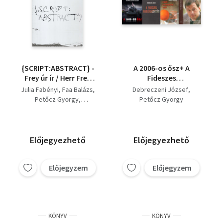
{SCRIPT:ABSTRACT} -
A 2006-os ősz+ A
Frey úr ír / Herr Frey
Fideszes
frei
rablógazdaság + Csak
Julia Fabényi
Faa Balázs
Debreczeni József
a narancs volt. A
Petőcz György
Petőcz György
FIDESZ története...+
Rieder Gábor
Orbán Viktor ( 4 kötet )
Előjegyezhető
Előjegyezhető
Előjegyzem
Előjegyzem
KÖNYV
KÖNYV