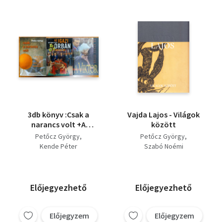
3db könyv :Csak a
Vajda Lajos - Világok
narancs volt +A
között
Viktor+Az igazi Orbán
Petőcz György
Petőcz György
Kende Péter
Szabó Noémi
Előjegyezhető
Előjegyezhető
Előjegyzem
Előjegyzem