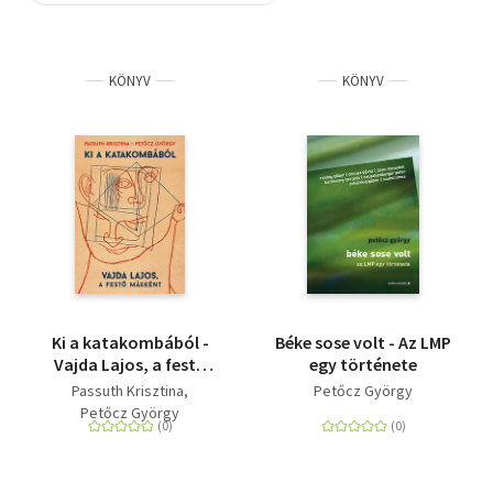
Szótár, nyelvkönyv
KÖNYV
KÖNYV
Tankönyv, segédkönyv
Társadalomtudomány
Természettudomány
Történelem
Vallás
Ki a katakombából -
Béke sose volt - Az LMP
Vajda Lajos, a festő
egy története
másként
Passuth Krisztina
Petőcz György
Petőcz György