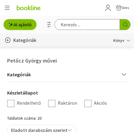
Üres
AI ajánló
Kategóriák
Könyv
Életmód, egészség
Petőcz György művei
Erotika
Kategória
Kategóriák
Gyermek- és ifjúsági
szűrés
Készletállapot
Készletállapot
Hobbi, szabadidő
szűrés
Rendelhető
Raktáron
Akciós
Irodalom
Találatok száma: 20
Művészet
Eladott darabszám szerint
Szakkönyv