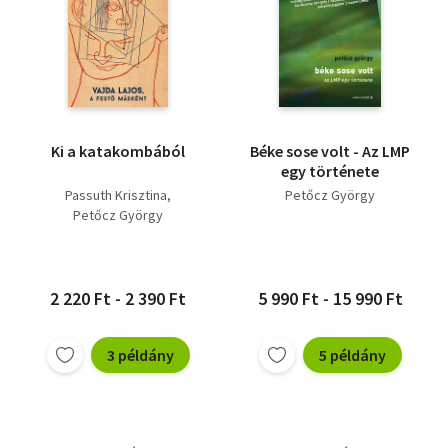
Ki a katakombából
Béke sose volt - Az LMP
egy története
Passuth Krisztina
Petőcz György
Petőcz György
2 220 Ft - 2 390 Ft
5 990 Ft - 15 990 Ft
3 példány
5 példány