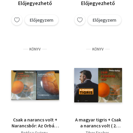
Előjegyezhető
Előjegyezhető
Előjegyzem
Előjegyzem
KÖNYV
KÖNYV
Csak a narancs volt +
A magyar tigris + Csak
Narancsbőr: Az Orbán-
a narancs volt ( 2
vagyonok nyomában
kötet 📚)
Petőcz György
Tibor Fischer