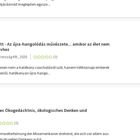
t eljárásmód meglepően egysze...
tt - Az újra-hangolódás művészete... amikor az élet nem
rvhez
ország Kft., 2020
telesen nem a hatékony coacholásról szól, hanem hétköznapi emberek
geiről, hatékonyan újra-hango...
es Ökogedächtnis, ökologisches Denken und
mwelterfahrung der Afroamerikaner drehend, die sich vor allem aus
s-kulturellen Denkens auf d...