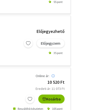
55 pont
Előjegyezhető
Előjegyzem
35 pont
Online ár:
10 520 Ft
Eredeti ár: 11 073 Ft
Kosárba
Beszállítói készleten
105 pont