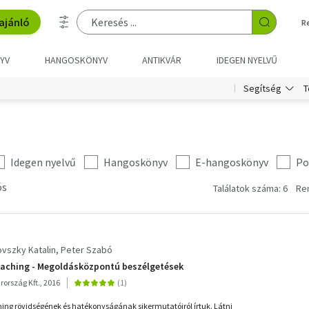
ajánló
R
YV
HANGOSKÖNYV
ANTIKVÁR
IDEGEN NYELVŰ
T
Segítség
Idegen nyelvű
Hangoskönyv
E-hangoskönyv
Po
ós
Találatok száma: 6
Re
vszky Katalin
Peter Szabó
coaching - Megoldásközpontú beszélgetések
ország Kft., 2016
hing rövidségének és hatékonyságának sikermutatóiról írtuk. Látni