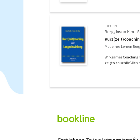
IDEGEN
Berg, Insoo Kim - 
Kurz(zeit)coachi
Modernes Lernen Bor
Wirksames Coaching m
zeigt sich schließlich 
Csatlakozz Te is a könyvrajongók