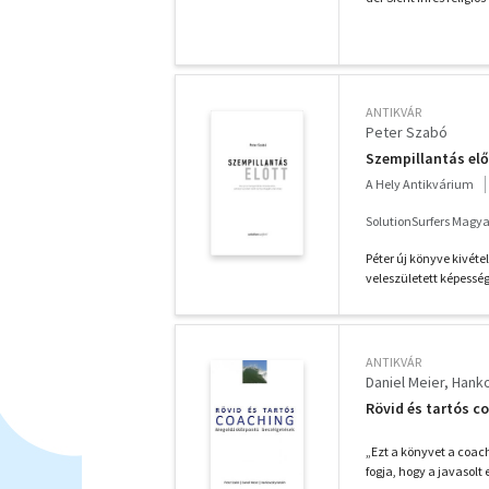
ANTIKVÁR
Peter Szabó
Szempillantás elő
A Hely Antikvárium
SolutionSurfers Magyar
Péter új könyve kivé
veleszületett képessé
ANTIKVÁR
Daniel Meier
Hanko
Rövid és tartós c
„Ezt a könyvet a coac
fogja, hogy a javasol