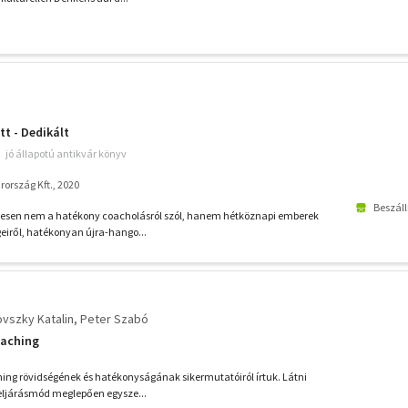
tt - Dedikált
jó állapotú antikvár könyv
ország Kft., 2020
Beszáll
telesen nem a hatékony coacholásról szól, hanem hétköznapi emberek
geiről, hatékonyan újra-hango...
vszky Katalin
Peter Szabó
oaching
hing rövidségének és hatékonyságának sikermutatóiról írtuk. Látni
t eljárásmód meglepően egysze...