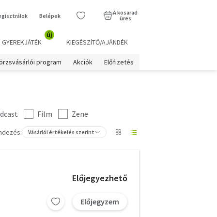
A kosarad
egisztrálok
Belépek
üres
új
GYEREKJÁTÉK
KIEGÉSZÍTŐ/AJÁNDÉK
örzsvásárlói program
Akciók
Előfizetés
dcast
Film
Zene
ndezés:
Vásárlói értékelés szerint
Előjegyezhető
Előjegyzem