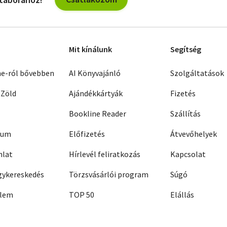
Mit kínálunk
Segítség
ne-ról bővebben
AI Könyvajánló
Szolgáltatások
 Zöld
Ajándékkártyák
Fizetés
Bookline Reader
Szállítás
zum
Előfizetés
Átvevőhelyek
nlat
Hírlevél feliratkozás
Kapcsolat
ykereskedés
Törzsvásárlói program
Súgó
elem
TOP 50
Elállás