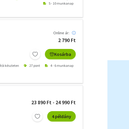
5 - 10 munkanap
Online ár:
2 790 Ft
Kosárba
ítói készleten
27 pont
4 - 6 munkanap
23 890 Ft - 24 990 Ft
4 példány