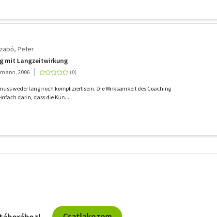
Szabó, Peter
ng mit Langzeitwirkung
gmann, 2006
uss weder lang noch kompliziert sein. Die Wirksamkeit des Coaching
einfach darin, dass die Kun...
További
szűrők
Csatlakozom
 táborához!