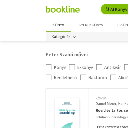
AI Könyv
KÖNYV
GYEREKKÖNYV
E-KÖN
Kategóriák
Peter Szabó művei
Könyv
E-könyv
Antikvár
Kategória
szűrés
További
Rendelhető
Raktáron
Akci
szűrők
KÖNYV
Daniel Meier
Hanko
Rövid és tartós 
SolutionSurfers Magyar
„Ezt a könyvet a coac