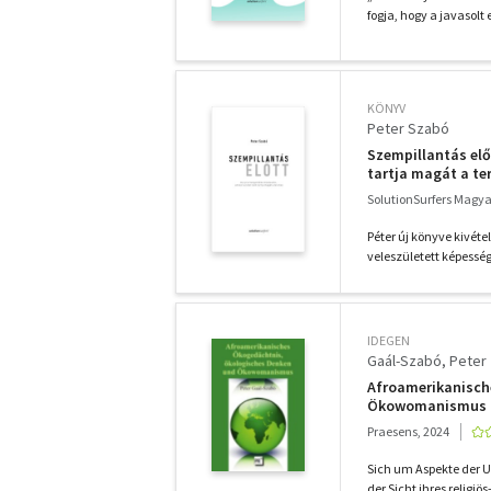
fogja, hogy a javasol
KÖNYV
Peter Szabó
Szempillantás elő
tartja magát a te
SolutionSurfers Magyar
Péter új könyve kivé
veleszületett képessé
IDEGEN
Gaál-Szabó, Peter
Afroamerikanisch
Ökowomanismus
Praesens, 2024
Sich um Aspekte der U
der Sicht ihres religiö