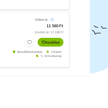
Online ár:
11 560 Ft
Eredeti ár: 12 168 Ft
Kosárba
Beszállítói készleten
115 pont
5 - 10 munkanap