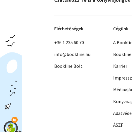
Elérhetőségek
Cégünk
+36 1 235 60 70
A Bookli
info@bookline.hu
Bookline
Bookline Bolt
Karrier
Impress
Médiaajá
Könyvnag
Adatvéd
ÁSZF