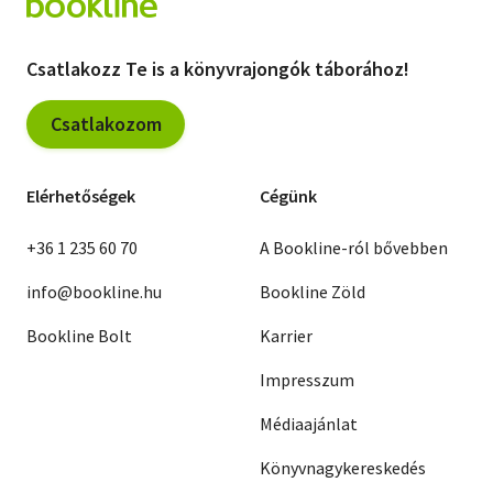
Csatlakozz Te is a könyvrajongók táborához!
Csatlakozom
Elérhetőségek
Cégünk
+36 1 235 60 70
A Bookline-ról bővebben
info@bookline.hu
Bookline Zöld
Bookline Bolt
Karrier
Impresszum
Médiaajánlat
Könyvnagykereskedés