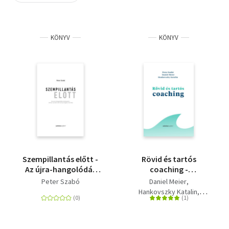
Szótár, nyelvkönyv
KÖNYV
KÖNYV
Tankönyv, segédkönyv
Társadalomtudomány
Természettudomány
Történelem
Vallás
Szempillantás előtt -
Rövid és tartós
Az újra-hangolódás
coaching -
művészete... amikor
Megoldásközpontú
Peter Szabó
Daniel Meier
az élet nem tartja
beszélgetések
Hankovszky Katalin
magát a tervhez
Peter Szabó