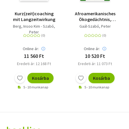
Kurz(zeit)coaching
Afroamerikanisches
mit Langzeitwirkung
Ökogedächtnis,
ökologisches Denken
Berg, Insoo Kim - Szabó,
Gaál-Szabó, Peter
und Ökowomanismus
Peter
Online ár:
Online ár:
11 560 Ft
10 520 Ft
Eredeti ár: 12 168 Ft
Eredeti ár: 11 073 Ft
Kosárba
Kosárba
5 - 10 munkanap
5 - 10 munkanap