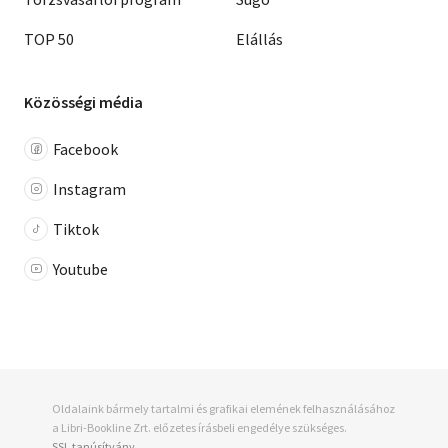
TOP 50
Elállás
Közösségi média
Facebook
Instagram
Tiktok
Youtube
Oldalaink bármely tartalmi és grafikai elemének felhasználásához
a Libri-Bookline Zrt. előzetes írásbeli engedélye szükséges.
SSL tanúsítvány