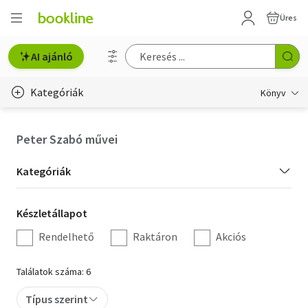
Üres
AI ajánló
Kategóriák
Könyv
Életmód, egészség
Peter Szabó művei
Erotika
Kategória
Kategóriák
Gyermek- és ifjúsági
szűrés
Készletállapot
Készletállapot
Hobbi, szabadidő
szűrés
Rendelhető
Raktáron
Akciós
Irodalom
Találatok száma: 6
Művészet
Típus szerint
Szakkönyv