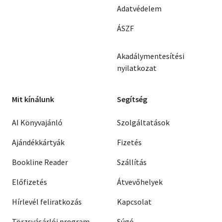
Adatvédelem
ÁSZF
Akadálymentesítési
nyilatkozat
Mit kínálunk
Segítség
AI Könyvajánló
Szolgáltatások
Ajándékkártyák
Fizetés
Bookline Reader
Szállítás
Előfizetés
Átvevőhelyek
Hírlevél feliratkozás
Kapcsolat
Törzsvásárlói program
Súgó