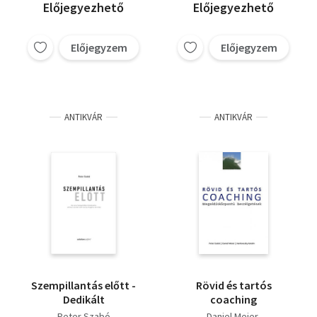
Előjegyezhető
Előjegyezhető
Előjegyzem
Előjegyzem
ANTIKVÁR
ANTIKVÁR
Szempillantás előtt -
Rövid és tartós
Dedikált
coaching
Peter Szabó
Daniel Meier