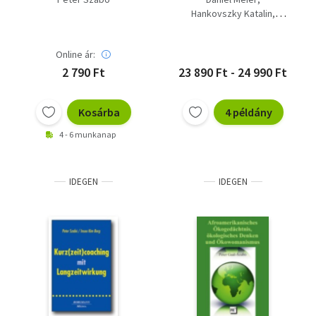
Hankovszky Katalin
Peter Szabó
Online ár:
2 790 Ft
23 890 Ft - 24 990 Ft
Kosárba
4 példány
4 - 6 munkanap
IDEGEN
IDEGEN