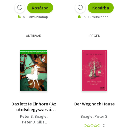
Kosárba
Kosárba
5 - 10 munkanap
5 - 10 munkanap
ANTIKVÁR
IDEGEN
Das letzte Einhorn ( Az
Der Weg nach Hause
utolsó egyszarvú
képregény német
Peter S. Beagle
Beagle, Peter S.
nyelven)
Peter B. Gillis
Renae De Liz