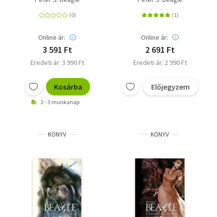
Online ár:
Online ár:
3 591 Ft
2 691 Ft
Eredeti ár: 3 990 Ft
Eredeti ár: 2 990 Ft
Kosárba
Előjegyzem
2 - 3 munkanap
KÖNYV
KÖNYV