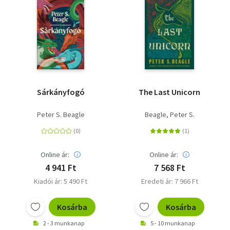
Sárkányfogó
The Last Unicorn
Peter S. Beagle
Beagle, Peter S.
Online ár:
Online ár:
4 941 Ft
7 568 Ft
Kiadói ár: 5 490 Ft
Eredeti ár: 7 966 Ft
Kosárba
Kosárba
2 - 3 munkanap
5 - 10 munkanap