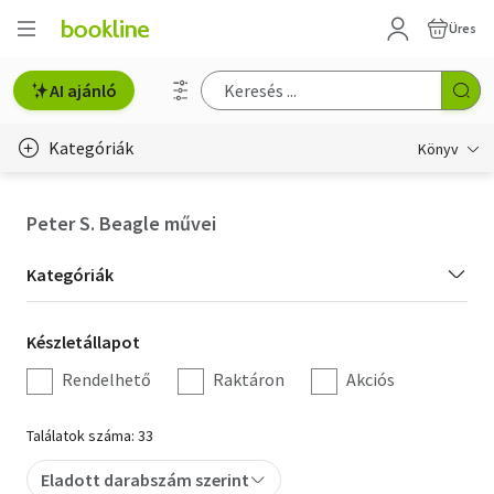
Üres
AI ajánló
Kategóriák
Könyv
Életmód, egészség
Peter S. Beagle művei
Erotika
Kategória
Kategóriák
Gyermek- és ifjúsági
szűrés
Készletállapot
Készletállapot
Hobbi, szabadidő
szűrés
Rendelhető
Raktáron
Akciós
Irodalom
Találatok száma: 33
Művészet
Eladott darabszám szerint
Szakkönyv