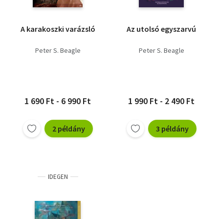
A karakoszki varázsló
Az utolsó egyszarvú
Peter S. Beagle
Peter S. Beagle
1 690 Ft - 6 990 Ft
1 990 Ft - 2 490 Ft
2 példány
3 példány
IDEGEN