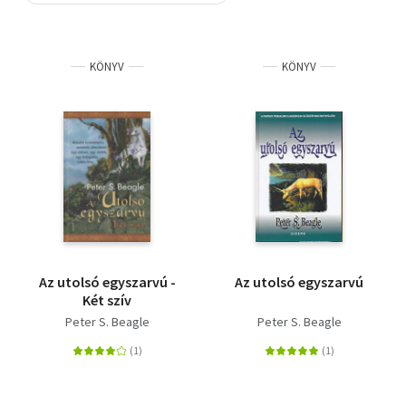
Szótár, nyelvkönyv
KÖNYV
KÖNYV
Tankönyv, segédkönyv
Társadalomtudomány
Természettudomány
Történelem
Vallás
Az utolsó egyszarvú -
Az utolsó egyszarvú
Két szív
Peter S. Beagle
Peter S. Beagle