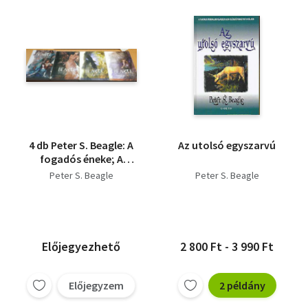
4 db Peter S. Beagle: A
Az utolsó egyszarvú
fogadós éneke; A
Karakoszki varázsló;
Peter S. Beagle
Peter S. Beagle
Egy csendes zug;
Tamsin története
Előjegyezhető
2 800 Ft - 3 990 Ft
Előjegyzem
2 példány