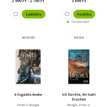
1 990 Ft - 2 790 Ft
3 899 Ft
2 példány
Kosárba
Perceken belül
ANTIKVÁR
IDEGEN
A fogadós éneke
Ich fürchte, Ihr habt
Drachen
Peter S. Beagle
Beagle, Peter S.