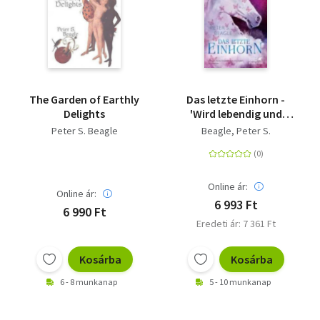
The Garden of Earthly
Das letzte Einhorn -
Delights
'Wird lebendig und
bleibt lebendig durch
Peter S. Beagle
Beagle, Peter S.
die leuchtende
Intensität der
Vorstellungskraft' The
New York Times
Online ár:
Online ár:
6 993 Ft
6 990 Ft
Eredeti ár: 7 361 Ft
Kosárba
Kosárba
6 - 8 munkanap
5 - 10 munkanap