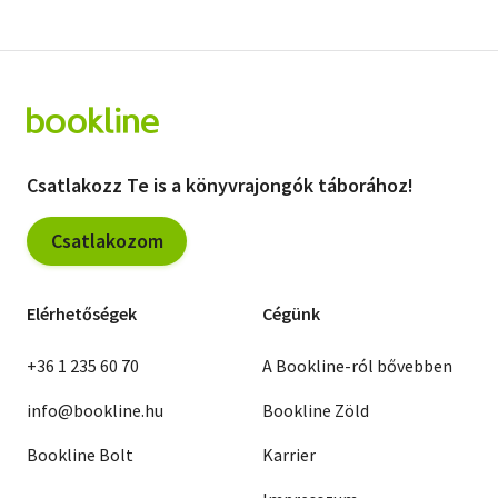
Csatlakozz Te is a könyvrajongók táborához!
Csatlakozom
Elérhetőségek
Cégünk
+36 1 235 60 70
A Bookline-ról bővebben
info@bookline.hu
Bookline Zöld
Bookline Bolt
Karrier