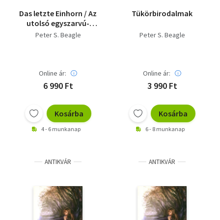
Das letzte Einhorn / Az
Tükörbirodalmak
utolsó egyszarvú-
német nyelven/
Peter S. Beagle
Peter S. Beagle
Online ár:
Online ár:
6 990 Ft
3 990 Ft
Kosárba
Kosárba
4 - 6 munkanap
6 - 8 munkanap
ANTIKVÁR
ANTIKVÁR