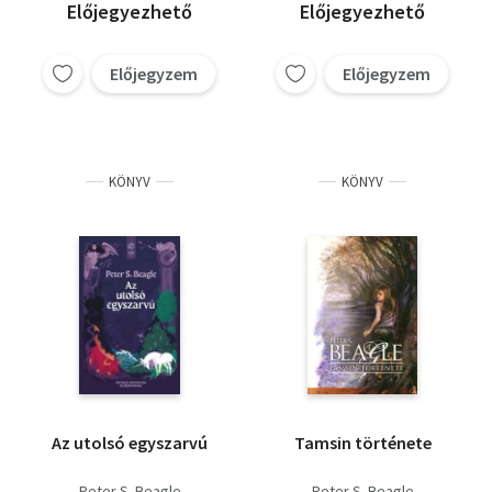
Előjegyezhető
Előjegyezhető
Előjegyzem
Előjegyzem
KÖNYV
KÖNYV
Az utolsó egyszarvú
Tamsin története
Peter S. Beagle
Peter S. Beagle