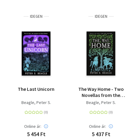
IDEGEN
IDEGEN
The Last Unicorn
The Way Home - Two
Novellas from the
World of The Last
Beagle, Peter S.
Beagle, Peter S.
Unicorn
Online ár:
Online ár:
5 454 Ft
5 437 Ft