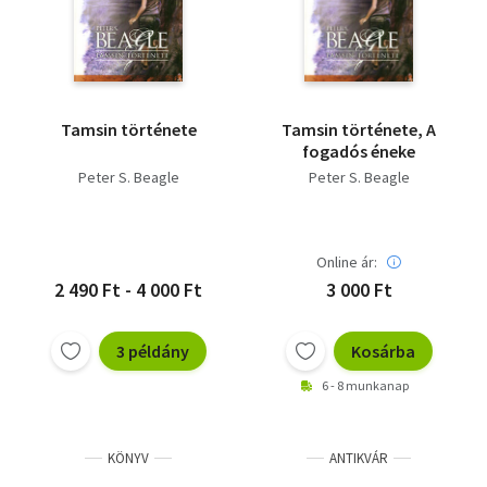
Tamsin története
Tamsin története, A
fogadós éneke
Peter S. Beagle
Peter S. Beagle
Online ár:
2 490 Ft - 4 000 Ft
3 000 Ft
3 példány
Kosárba
6 - 8 munkanap
KÖNYV
ANTIKVÁR