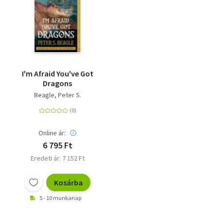
I'm Afraid You've Got
Dragons
Beagle, Peter S.
Online ár:
6 795 Ft
Eredeti ár: 7 152 Ft
Kosárba
5 - 10 munkanap