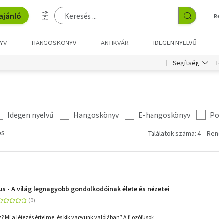
ajánló
R
YV
HANGOSKÖNYV
ANTIKVÁR
IDEGEN NYELVŰ
T
Segítség
Idegen nyelvű
Hangoskönyv
E-hangoskönyv
Po
ós
Találatok száma: 4
Ren
us - A világ legnagyobb gondolkodóinak élete és nézetei
sz? Mi a létezés értelme, és kik vagyunk valójában? A filozófusok