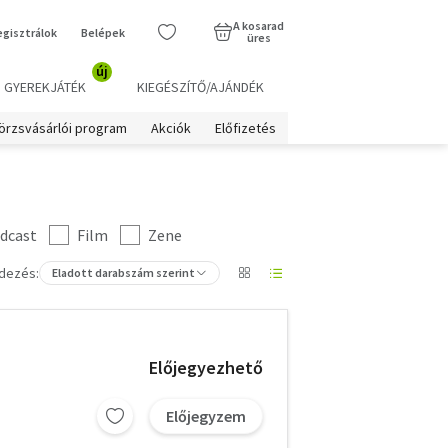
A kosarad
egisztrálok
Belépek
üres
új
GYEREKJÁTÉK
KIEGÉSZÍTŐ/AJÁNDÉK
örzsvásárlói program
Akciók
Előfizetés
dcast
Film
Zene
dezés:
Eladott darabszám szerint
Előjegyezhető
Előjegyzem