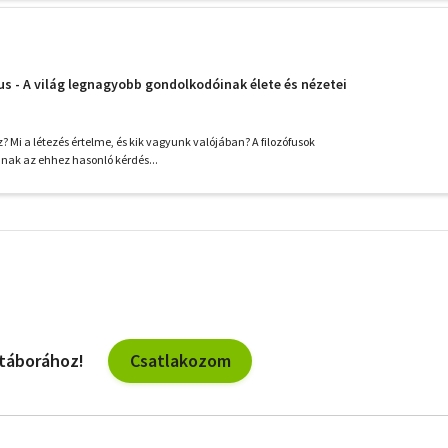
us - A világ legnagyobb gondolkodóinak élete és nézetei
sz? Mi a létezés értelme, és kik vagyunk valójában? A filozófusok
nak az ehhez hasonló kérdés...
További
szűrők
Csatlakozom
 táborához!