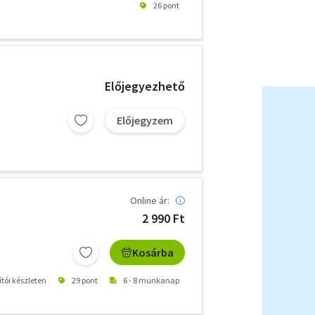
26 pont
Előjegyezhető
Előjegyzem
Online ár:
2 990 Ft
Kosárba
ítói készleten
29 pont
6 - 8 munkanap