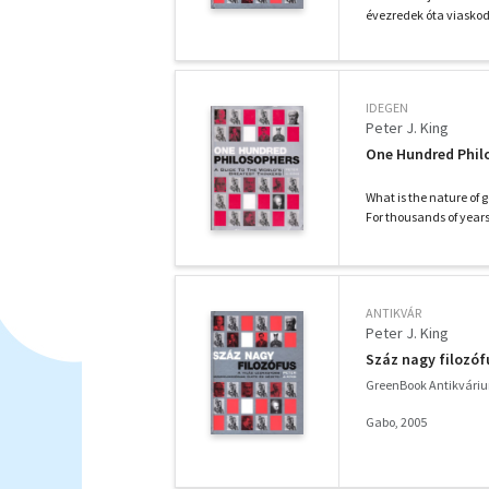
évezredek óta viaskod
IDEGEN
Peter J. King
One Hundred Philo
What is the nature of 
For thousands of years
ANTIKVÁR
Peter J. King
Száz nagy filozóf
GreenBook Antikvári
Gabo, 2005