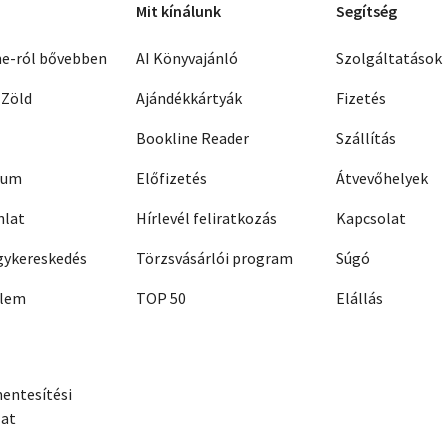
Mit kínálunk
Segítség
ne-ról bővebben
AI Könyvajánló
Szolgáltatások
 Zöld
Ajándékkártyák
Fizetés
Bookline Reader
Szállítás
zum
Előfizetés
Átvevőhelyek
nlat
Hírlevél feliratkozás
Kapcsolat
ykereskedés
Törzsvásárlói program
Súgó
elem
TOP 50
Elállás
entesítési
zat