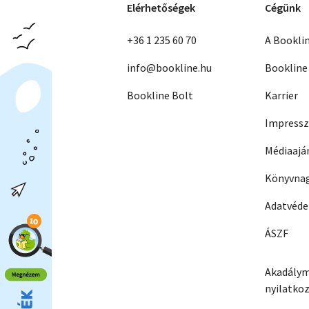
Elérhetőségek
Cégünk
+36 1 235 60 70
A Bookli
info@bookline.hu
Bookline
Bookline Bolt
Karrier
Impress
Médiaajá
Könyvnag
Adatvéd
ÁSZF
Akadálym
nyilatko