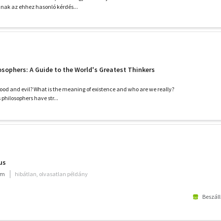
nak az ehhez hasonló kérdés...
sophers: A Guide to the World's Greatest Thinkers
good and evil? What is the meaning of existence and who are we really?
 philosophers have str...
us
um
hibátlan, olvasatlan példány
Beszáll