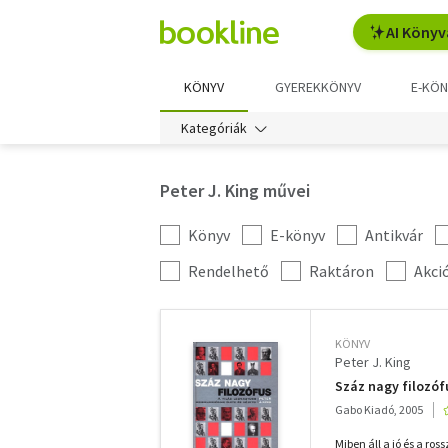
AI Könyv
KÖNYV
GYEREKKÖNYV
E-KÖN
Kategóriák
Peter J. King művei
Könyv
E-könyv
Antikvár
Kategória
szűrés
További
Rendelhető
Raktáron
Akci
szűrők
KÖNYV
Peter J. King
Száz nagy filozóf
Gabo Kiadó, 2005
Miben áll a jó és a ros