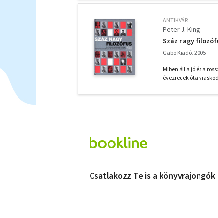
ANTIKVÁR
Peter J. King
Száz nagy filozóf
Gabo Kiadó, 2005
Miben áll a jó és a ros
évezredek óta viaskod
Csatlakozz Te is a könyvrajongók