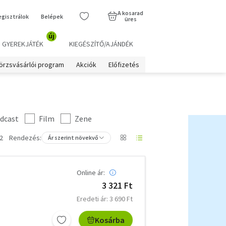
A kosarad
egisztrálok
Belépek
üres
új
GYEREKJÁTÉK
KIEGÉSZÍTŐ/AJÁNDÉK
örzsvásárlói program
Akciók
Előfizetés
dcast
Film
Zene
2
Rendezés:
Ár szerint növekvő
Online ár:
3 321 Ft
Eredeti ár: 3 690 Ft
Kosárba