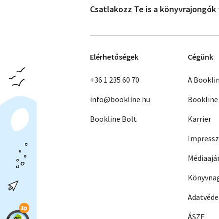
Csatlakozz Te is a könyvrajongók
Elérhetőségek
Cégünk
+36 1 235 60 70
A Bookli
info@bookline.hu
Bookline
Bookline Bolt
Karrier
Impress
Médiaajá
Könyvnag
Adatvéd
ÁSZF