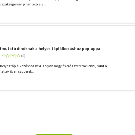
szüksége van pihentető alv...
Útmutató dínóknak a helyes táplálkozáshoz pop-uppal
elyes táplálkozáshoz Rexi is olyan nagy és erős szeretne lenni, mint a
lettek ilyen szuperek...
További
szűrők