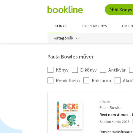
AI Könyv
KÖNYV
GYEREKKÖNYV
E-KÖN
Kategóriák
Paula Bowles művei
Könyv
E-könyv
Antikvár
Kategória
szűrés
További
Rendelhető
Raktáron
Akci
szűrők
KÖNYV
Paula Bowles
Rexi nem álmos -
Babilon Kiadó, 2026
Útmutató dínóknak a b