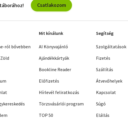
Csatlakozom
 táborához!
Mit kínálunk
Segítség
ne-ról bővebben
AI Könyvajánló
Szolgáltatások
 Zöld
Ajándékkártyák
Fizetés
Bookline Reader
Szállítás
zum
Előfizetés
Átvevőhelyek
nlat
Hírlevél feliratkozás
Kapcsolat
ykereskedés
Törzsvásárlói program
Súgó
elem
TOP 50
Elállás