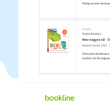
Pedig minden dínónak 
KÖNYV
Paula Bowles
Rexi nagyra nő - 
Babilon Kiadó, 2026
Útmutató dínóknak a h
barátai. De ők hogyan 