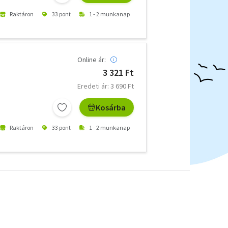
Raktáron
33 pont
1 - 2 munkanap
Online ár:
3 321 Ft
Eredeti ár: 3 690 Ft
Kosárba
Raktáron
33 pont
1 - 2 munkanap