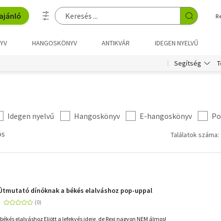
ajánló
R
YV
HANGOSKÖNYV
ANTIKVÁR
IDEGEN NYELVŰ
T
Segítség
Idegen nyelvű
Hangoskönyv
E-hangoskönyv
Po
ós
Találatok száma: 
 Útmutató dínóknak a békés elalváshoz pop-uppal
ékés elalváshoz Eljött a lefekvés ideje, de Rexi nagyon NEM álmos!