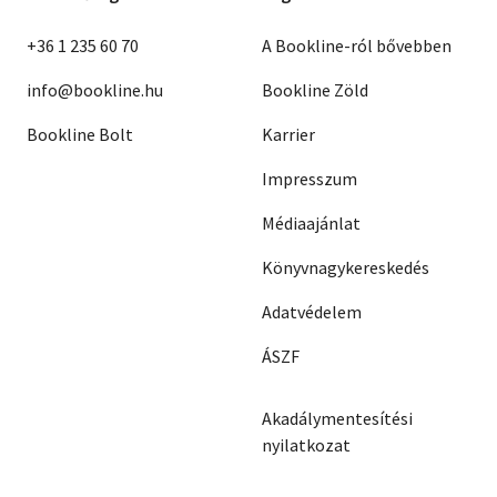
+36 1 235 60 70
A Bookline-ról bővebben
info@bookline.hu
Bookline Zöld
Bookline Bolt
Karrier
Impresszum
Médiaajánlat
Könyvnagykereskedés
Adatvédelem
ÁSZF
Akadálymentesítési
nyilatkozat