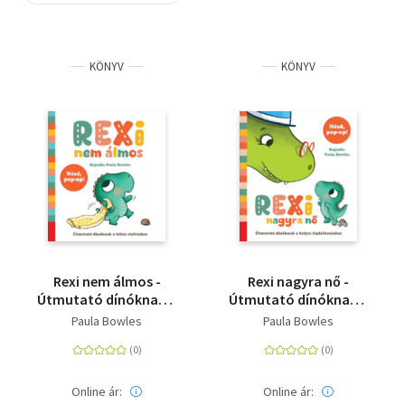
Szótár, nyelvkönyv
KÖNYV
KÖNYV
Tankönyv, segédkönyv
Társadalomtudomány
Természettudomány
Történelem
Vallás
Rexi nem álmos -
Rexi nagyra nő -
Útmutató dínóknak a
Útmutató dínóknak a
békés elalváshoz pop-
helyes táplálkozáshoz
Paula Bowles
Paula Bowles
uppal
pop-uppal
Online ár:
Online ár: