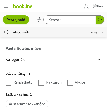
Üres
AI ajánló
Kategóriák
Könyv
Életmód, egészség
Paula Bowles művei
Erotika
Kategória
Kategóriák
Gyermek- és ifjúsági
szűrés
Készletállapot
Készletállapot
Hobbi, szabadidő
szűrés
Rendelhető
Raktáron
Akciós
Irodalom
Találatok száma: 2
Művészet
Ár szerint csökkenő
Szakkönyv