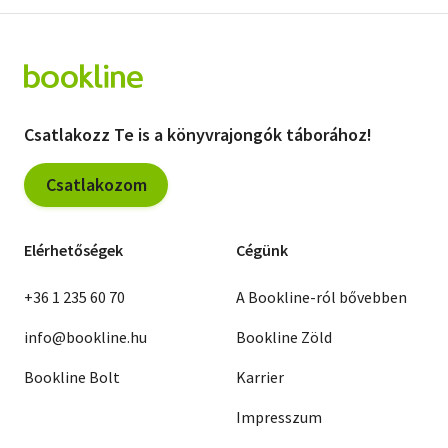
Csatlakozz Te is a könyvrajongók táborához!
Csatlakozom
Elérhetőségek
Cégünk
+36 1 235 60 70
A Bookline-ról bővebben
info@bookline.hu
Bookline Zöld
Bookline Bolt
Karrier
Impresszum