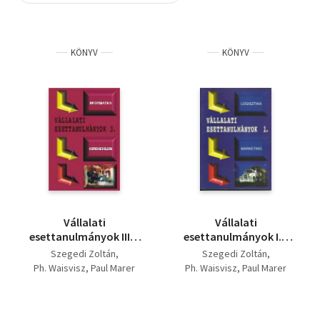
Szótár, nyelvkönyv
KÖNYV
KÖNYV
Tankönyv, segédkönyv
Társadalomtudomány
Természettudomány
Történelem
Vallás
Vállalati
Vállalati
esettanulmányok III. -
esettanulmányok I. -
Informatika,
Logisztika, marketing
Szegedi Zoltán
Szegedi Zoltán
kereskedelem
Ph. Waisvisz
Paul Marer
Ph. Waisvisz
Paul Marer