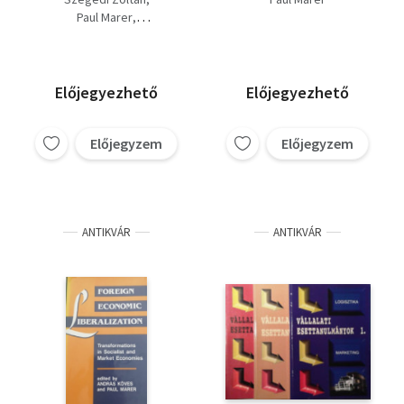
marketing + Stratégia
Participated in
Paul Marer
- privatizáció)
Wallenberg's Rescue
Philippina Waisvisz (szerk.)
Operation
Előjegyezhető
Előjegyezhető
Előjegyzem
Előjegyzem
ANTIKVÁR
ANTIKVÁR