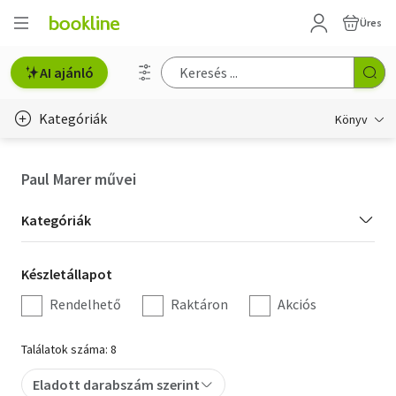
Üres
AI ajánló
Kategóriák
Könyv
Életmód, egészség
Paul Marer művei
Erotika
Kategória
Kategóriák
Gyermek- és ifjúsági
szűrés
Készletállapot
Készletállapot
Hobbi, szabadidő
szűrés
Rendelhető
Raktáron
Akciós
Irodalom
Találatok száma: 8
Művészet
Eladott darabszám szerint
Szakkönyv