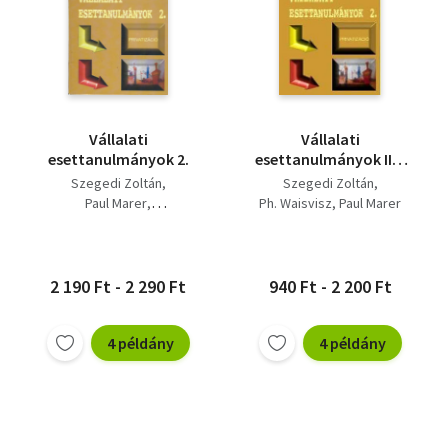
Vállalati
Vállalati
esettanulmányok 2.
esettanulmányok II. -
Stratégia,
Szegedi Zoltán
Szegedi Zoltán
privatizáció
Paul Marer
Ph. Waisvisz
Paul Marer
Philippina Waisvisz
2 190 Ft - 2 290 Ft
940 Ft - 2 200 Ft
4 példány
4 példány