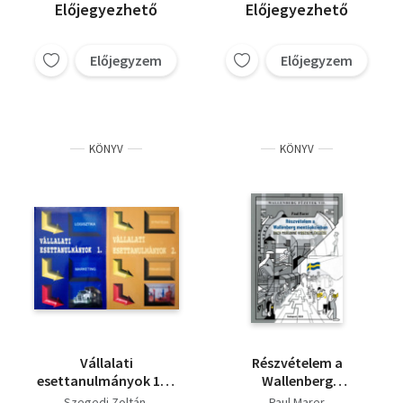
Előjegyezhető
Előjegyezhető
Előjegyzem
Előjegyzem
KÖNYV
KÖNYV
Vállalati
Részvételem a
esettanulmányok 1-2.
Wallenberg
(Logisztika -
mentőakcióban / I
Szegedi Zoltán
Paul Marer