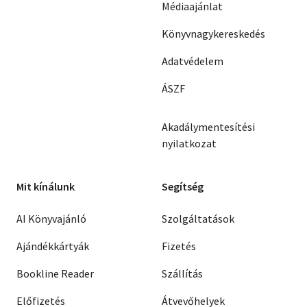
Médiaajánlat
Könyvnagykereskedés
Adatvédelem
ÁSZF
Akadálymentesítési
nyilatkozat
Mit kínálunk
Segítség
AI Könyvajánló
Szolgáltatások
Ajándékkártyák
Fizetés
Bookline Reader
Szállítás
Előfizetés
Átvevőhelyek