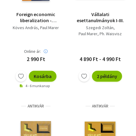
Foreign economic
Vállalati
liberalization -
esettanulmányok I-III.
Dedikált
Köves András
Paul Marer
Szegedi Zoltán
Paul Marer
Ph. Waisvisz
Online ár:
2 990 Ft
4 890 Ft - 4 990 Ft
Kosárba
2 példány
4 - 6 munkanap
ANTIKVÁR
ANTIKVÁR