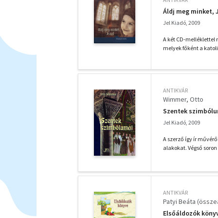
Áldj meg minket, 
Jel Kiadó, 2009
A két CD-melléklettel
melyek főként a katoli
ANTIKVÁR
Wimmer, Otto
Szentek szimból
Jel Kiadó, 2009
A szerző így ír művérő
alakokat. Végső soron 
ANTIKVÁR
Patyi Beáta (összeá
Elsőáldozók köny