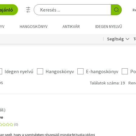
ajánló
R
YV
HANGOSKÖNYV
ANTIKVÁR
IDEGEN NYELVŰ
T
Segítség
Idegen nyelvű
Hangoskönyv
E-hangoskönyv
Po
ós
Találatok száma: 19
Ren
ll.)
ve
n segít, hogy a szentségben részesülő mindig fel tudja idézni