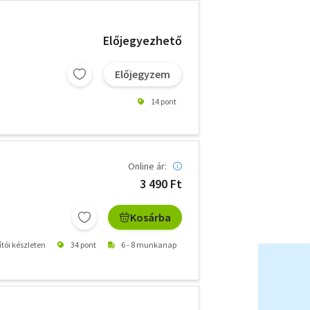
Előjegyezhető
Előjegyzem
14 pont
Online ár:
3 490 Ft
Kosárba
ítói készleten
34 pont
6 - 8 munkanap