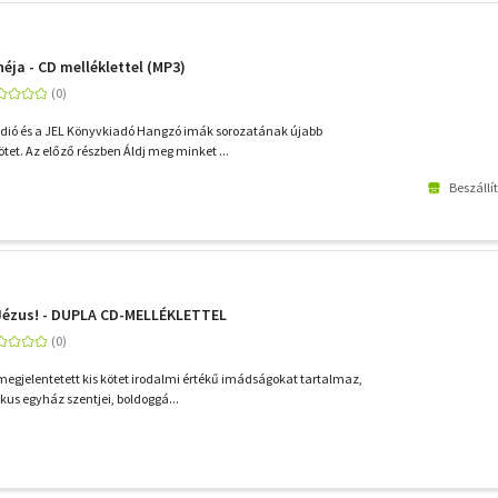
éja - CD melléklettel (MP3)
ádió és a JEL Könyvkiadó Hangzó imák sorozatának újabb
ötet. Az előző részben Áldj meg minket ...
Beszállí
 Jézus! - DUPLA CD-MELLÉKLETTEL
 megjelentetett kis kötet irodalmi értékű imádságokat tartalmaz,
kus egyház szentjei, boldoggá...