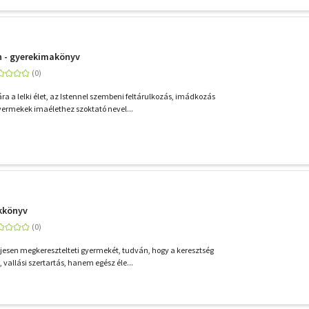
n - gyerekimakönyv
 a lelki élet, az Istennel szembeni feltárulkozás, imádkozás
yermekek imaélethez szoktató nevel...
ékkönyv
eljesen megkeresztelteti gyermekét, tudván, hogy a keresztség
llási szertartás, hanem egész éle...