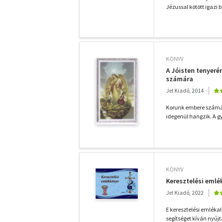
Jézussal kötött igazi 
KÖNYV
A Jóisten tenyeré
számára
Jel Kiadó, 2014
Korunk embere számára
idegenül hangzik. A g
KÖNYV
Keresztelési eml
Jel Kiadó, 2022
E keresztelési emlék
segítséget kíván nyújt