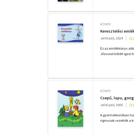
KÖNYV
Keresztelési eml
Jel Kiadó, 2024
Ez az emlékkönyv abba
Jézussal kötött igazi 
KÖNYV
Csepű, lapu, gong
Jel Kiadó, 2005
A gyermekkorában hall
rigmusok vezették a kö