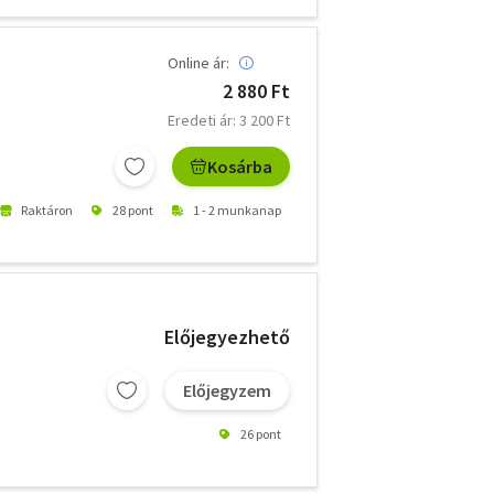
Online ár:
2 880 Ft
Eredeti ár: 3 200 Ft
Kosárba
Raktáron
28 pont
1 - 2 munkanap
Előjegyezhető
Előjegyzem
26 pont