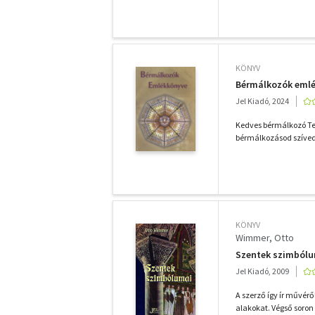
KÖNYV
Bérmálkozók eml
Jel Kiadó, 2024
Kedves bérmálkozó Te
bérmálkozásod szívedb
KÖNYV
Wimmer, Otto
Szentek szimbólu
Jel Kiadó, 2009
A szerző így ír művérő
alakokat. Végső soron 