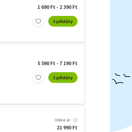
1 690 Ft - 2 390 Ft
3 példány
5 590 Ft - 7 190 Ft
2 példány
Online ár:
21 990 Ft