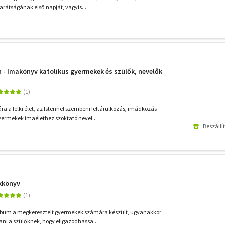
barátságának első napját, vagyis...
n - Imakönyv katolikus gyermekek és szülők, nevelők
 a lelki élet, az Istennel szembeni feltárulkozás, imádkozás
yermekek imaélethez szoktató nevel...
Beszállí
ékkönyv
album a megkeresztelt gyermekek számára készült, ugyanakkor
ani a szülőknek, hogy eligazodhassa...