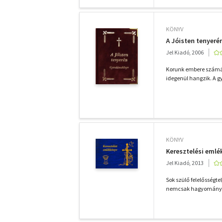
KÖNYV
A Jóisten tenyeré
Jel Kiadó, 2006
Korunk embere számára
idegenül hangzik. A g
KÖNYV
Keresztelési eml
Jel Kiadó, 2013
Sok szülő felelősségt
nemcsak hagyomány, va