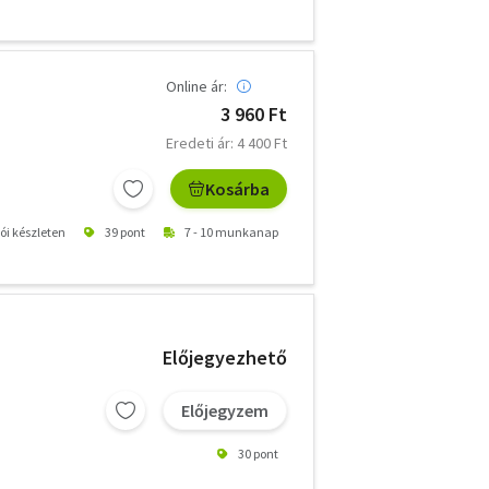
Online ár:
3 960 Ft
Eredeti ár: 4 400 Ft
Kosárba
tói készleten
39 pont
7 - 10 munkanap
Előjegyezhető
Előjegyzem
30 pont