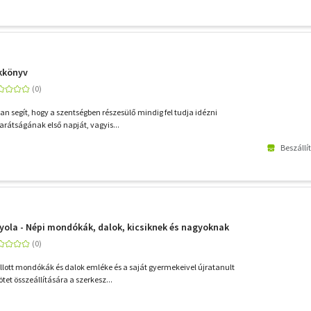
ékkönyv
n segít, hogy a szentségben részesülő mindig fel tudja idézni
barátságának első napját, vagyis...
Beszállí
yola - Népi mondókák, dalok, kicsiknek és nagyoknak
ott mondókák és dalok emléke és a saját gyermekeivel újratanult
tet összeállítására a szerkesz...