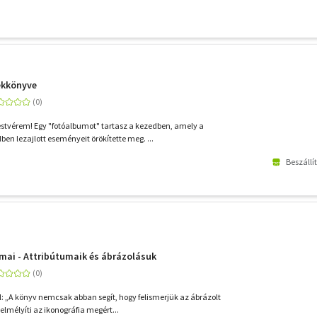
ékkönyve
stvérem! Egy "fotóalbumot" tartasz a kezedben, amely a
en lezajlott eseményeit örökítette meg. ...
Beszállí
mai - Attribútumaik és ábrázolásuk
l: „A könyv nemcsak abban segít, hogy felismerjük az ábrázolt
elmélyíti az ikonográfia megért...