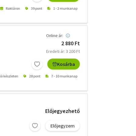
Raktáron
39 pont
1 - 2 munkanap
Online ár:
2 880 Ft
Eredeti ár: 3 200 Ft
Kosárba
tói készleten
28 pont
7 - 10 munkanap
Előjegyezhető
Előjegyzem