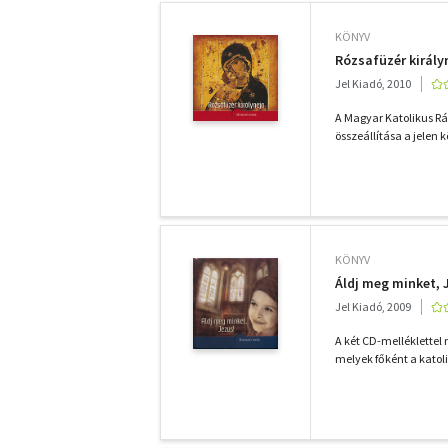
KÖNYV
Rózsafüzér királyn
Jel Kiadó, 2010
A Magyar Katolikus R
összeállítása a jelen k
KÖNYV
Áldj meg minket,
Jel Kiadó, 2009
A két CD-melléklettel
melyek főként a katoli