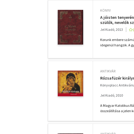
KÖNYV
A jóisten tenyeré
szülők, nevelők 
Jel Kiadó, 2013
Korunk embere számára
idegenül hangzik. A g
ANTIKVÁR
Rózsafüzér királyn
Könyvplacc Antikvár
Jel Kiadó, 2010
A Magyar Katolikus R
összeállítása a jelen k
ANTIKVÁR