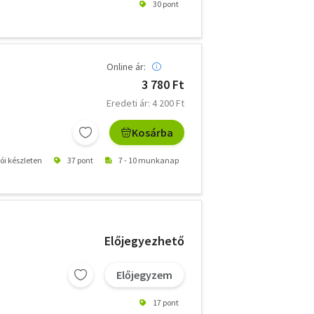
30 pont
Online ár:
3 780 Ft
Eredeti ár: 4 200 Ft
Kosárba
tói készleten
37 pont
7 - 10 munkanap
Előjegyezhető
Előjegyzem
17 pont