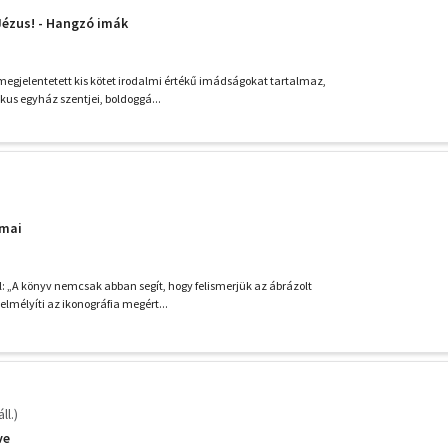
Jézus! - Hangzó imák
 megjelentetett kis kötet irodalmi értékű imádságokat tartalmaz,
kus egyház szentjei, boldoggá...
umai
l: „A könyv nemcsak abban segít, hogy felismerjük az ábrázolt
elmélyíti az ikonográfia megért...
ll.)
ve