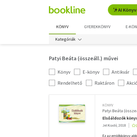
AI Könyv
KÖNYV
GYEREKKÖNYV
E-KÖN
Kategóriák
Patyi Beáta (összeáll.) művei
Könyv
E-könyv
Antikvár
Kategória
szűrés
További
Rendelhető
Raktáron
Akci
szűrők
KÖNYV
Patyi Beáta (összeá
Elsőáldozók köny
Jel Kiadó, 2018
Ez az emlékkönyv abba