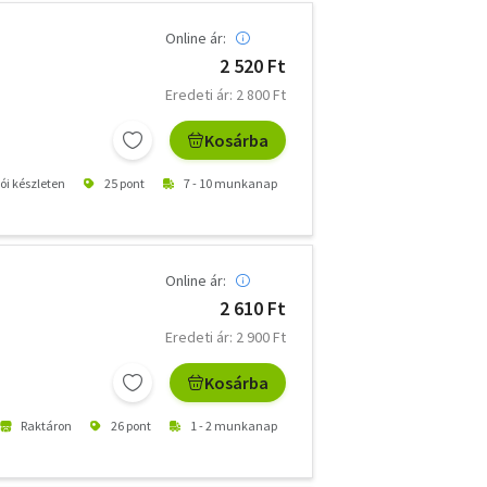
Online ár:
2 520 Ft
Eredeti ár: 2 800 Ft
Kosárba
tói készleten
25 pont
7 - 10 munkanap
Online ár:
2 610 Ft
Eredeti ár: 2 900 Ft
Kosárba
Raktáron
26 pont
1 - 2 munkanap