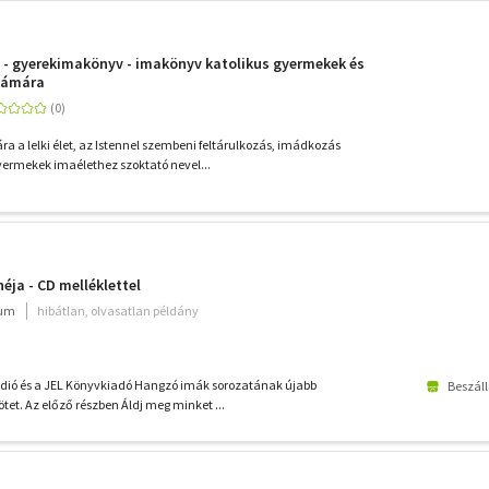
n - gyerekimakönyv - imakönyv katolikus gyermekek és
számára
 a lelki élet, az Istennel szembeni feltárulkozás, imádkozás
yermekek imaélethez szoktató nevel...
éja - CD melléklettel
ium
hibátlan, olvasatlan példány
ádió és a JEL Könyvkiadó Hangzó imák sorozatának újabb
Beszáll
ötet. Az előző részben Áldj meg minket ...