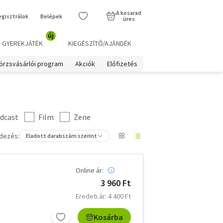
A kosarad
egisztrálok
Belépek
üres
új
GYEREKJÁTÉK
KIEGÉSZÍTŐ/AJÁNDÉK
örzsvásárlói program
Akciók
Előfizetés
dcast
Film
Zene
dezés:
Eladott darabszám szerint
Online ár:
3 960 Ft
Eredeti ár: 4 400 Ft
Kosárba