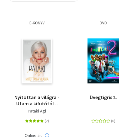
Szótár, nyelvkönyv
E-KÖNYV
DVD
Tankönyv, segédkönyv
Társadalomtudomány
Természettudomány
Történelem
Vallás
Nyitottan a világra -
Üvegtigris 2.
Utam a kifutótól a
vörös szőnyegig
Pataki Ági
Online ár: