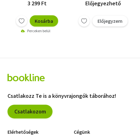
3 299 Ft
Előjegyezhető
Kosárba
Előjegyzem
Perceken belül
Csatlakozz Te is a könyvrajongók táborához!
Csatlakozom
Elérhetőségek
Cégünk