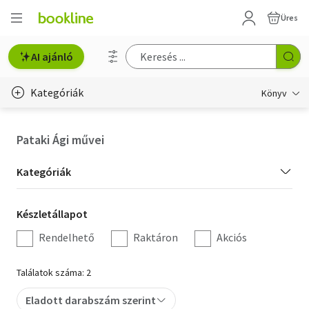
Üres
AI ajánló
Kategóriák
Könyv
Életmód, egészség
Pataki Ági művei
Erotika
Kategória
Kategóriák
Gyermek- és ifjúsági
szűrés
Készletállapot
Készletállapot
Hobbi, szabadidő
szűrés
Rendelhető
Raktáron
Akciós
Irodalom
Találatok száma: 2
Művészet
Eladott darabszám szerint
Szakkönyv