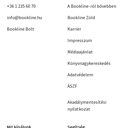
+36 1 235 60 70
A Bookline-ról bővebben
info@bookline.hu
Bookline Zöld
Bookline Bolt
Karrier
Impresszum
Médiaajánlat
Könyvnagykereskedés
Adatvédelem
ÁSZF
Akadálymentesítési
nyilatkozat
Mit kínálunk
Segítség