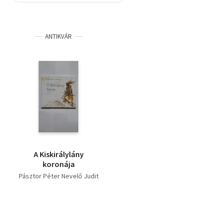
Szótár, nyelvkönyv
ANTIKVÁR
Tankönyv, segédkönyv
Társadalomtudomány
Természettudomány
Történelem
Vallás
A Kiskirálylány
koronája
Pásztor Péter Nevelő Judit