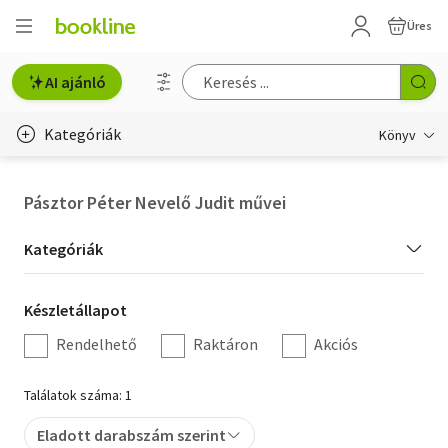
Üres
AI ajánló
Kategóriák
Könyv
Életmód, egészség
Pásztor Péter Nevelő Judit művei
Erotika
Kategória
Kategóriák
Gyermek- és ifjúsági
szűrés
Készletállapot
Készletállapot
Hobbi, szabadidő
szűrés
Rendelhető
Raktáron
Akciós
Irodalom
Találatok száma: 1
Művészet
Eladott darabszám szerint
Szakkönyv