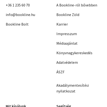
+36 1 235 60 70
A Bookline-ról bővebben
info@bookline.hu
Bookline Zöld
Bookline Bolt
Karrier
Impresszum
Médiaajánlat
Könyvnagykereskedés
Adatvédelem
ÁSZF
Akadálymentesítési
nyilatkozat
Mit kínálunk
Segítség