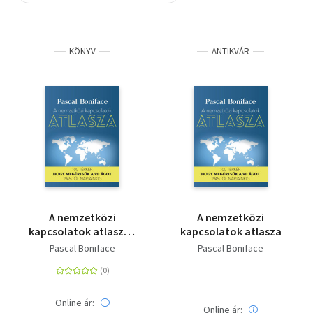
Szótár, nyelvkönyv
KÖNYV
ANTIKVÁR
Tankönyv, segédkönyv
Társadalomtudomány
Természettudomány
Történelem
Vallás
A nemzetközi
A nemzetközi
kapcsolatok atlasza -
kapcsolatok atlasza
100 térkép, hogy
Pascal Boniface
Pascal Boniface
megértsük a világot
1945-től napjainkig
Online ár:
Online ár: