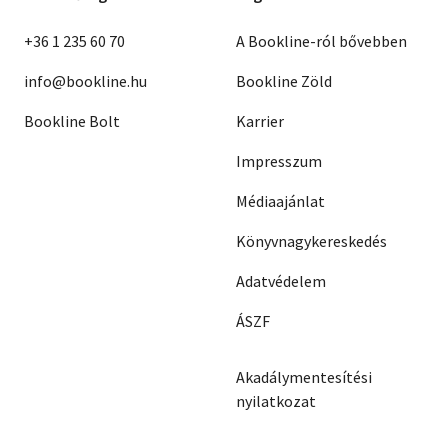
+36 1 235 60 70
A Bookline-ról bővebben
info@bookline.hu
Bookline Zöld
Bookline Bolt
Karrier
Impresszum
Médiaajánlat
Könyvnagykereskedés
Adatvédelem
ÁSZF
Akadálymentesítési
nyilatkozat