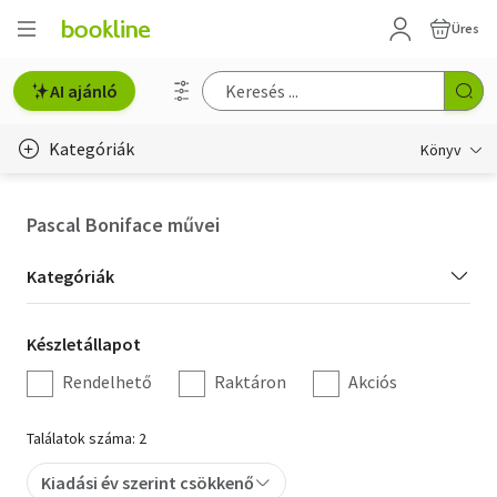
Üres
AI ajánló
Kategóriák
Könyv
Életmód, egészség
Pascal Boniface művei
Erotika
Kategória
Kategóriák
Gyermek- és ifjúsági
szűrés
Készletállapot
Készletállapot
Hobbi, szabadidő
szűrés
Rendelhető
Raktáron
Akciós
Irodalom
Találatok száma: 2
Művészet
Kiadási év szerint csökkenő
Szakkönyv