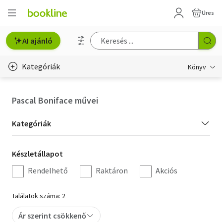
Üres
AI ajánló
Kategóriák
Könyv
Életmód, egészség
Pascal Boniface művei
Erotika
Kategória
Kategóriák
Gyermek- és ifjúsági
szűrés
Készletállapot
Készletállapot
Hobbi, szabadidő
szűrés
Rendelhető
Raktáron
Akciós
Irodalom
Találatok száma: 2
Művészet
Ár szerint csökkenő
Szakkönyv