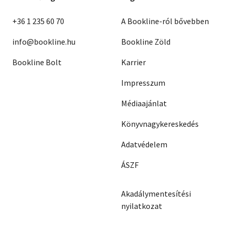
+36 1 235 60 70
A Bookline-ról bővebben
info@bookline.hu
Bookline Zöld
Bookline Bolt
Karrier
Impresszum
Médiaajánlat
Könyvnagykereskedés
Adatvédelem
ÁSZF
Akadálymentesítési
nyilatkozat