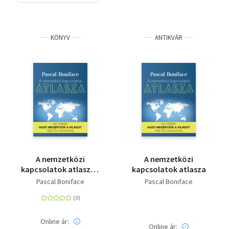
Szótár, nyelvkönyv
KÖNYV
ANTIKVÁR
Tankönyv, segédkönyv
Társadalomtudomány
Természettudomány
Történelem
Vallás
A nemzetközi
A nemzetközi
kapcsolatok atlasza -
kapcsolatok atlasza
100 térkép, hogy
Pascal Boniface
Pascal Boniface
megértsük a világot
1945-től napjainkig
Online ár:
Online ár: