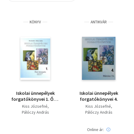
Szótár, nyelvkönyv
KÖNYV
ANTIKVÁR
Tankönyv, segédkönyv
Társadalomtudomány
Természettudomány
Történelem
Vallás
Iskolai ünnepélyek
Iskolai ünnepélyek
forgatókönyvei 1. Őszi
forgatókönyvei 4.
ünnepek: Aradi
Kiss Józsefné
Kiss Józsefné
vértanúk; Október 23.
Pálóczy András
Pálóczy András
Online ár: