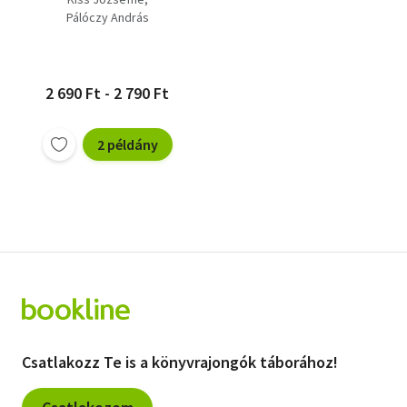
Pálóczy András
2 690 Ft - 2 790 Ft
2 példány
Csatlakozz Te is a könyvrajongók táborához!