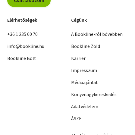
Csatlakozom
Elérhetőségek
Cégünk
+36 1 235 60 70
A Bookline-ról bővebben
info@bookline.hu
Bookline Zöld
Bookline Bolt
Karrier
Impresszum
Médiaajánlat
Könyvnagykereskedés
Adatvédelem
ÁSZF