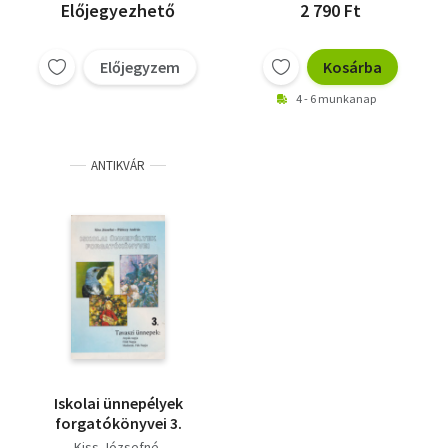
Előjegyezhető
2 790 Ft
Előjegyzem
Kosárba
4 - 6 munkanap
ANTIKVÁR
Iskolai ünnepélyek
forgatókönyvei 3.
Kiss Józsefné