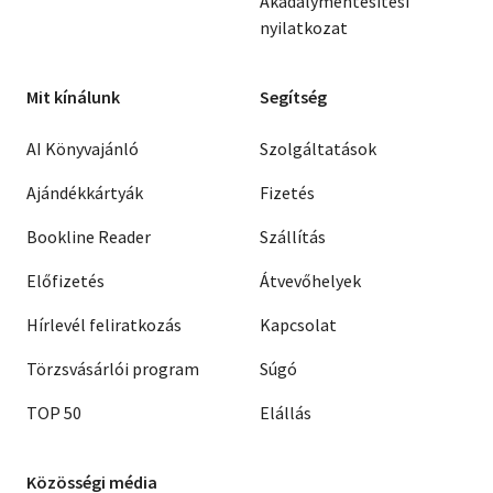
Akadálymentesítési
nyilatkozat
Mit kínálunk
Segítség
AI Könyvajánló
Szolgáltatások
Ajándékkártyák
Fizetés
Bookline Reader
Szállítás
Előfizetés
Átvevőhelyek
Hírlevél feliratkozás
Kapcsolat
Törzsvásárlói program
Súgó
TOP 50
Elállás
Közösségi média