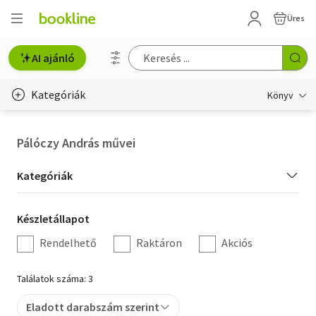
Üres
AI ajánló
Kategóriák
Könyv
Életmód, egészség
Pálóczy András művei
Erotika
Kategória
Kategóriák
Gyermek- és ifjúsági
szűrés
Készletállapot
Készletállapot
Hobbi, szabadidő
szűrés
Rendelhető
Raktáron
Akciós
Irodalom
Találatok száma: 3
Művészet
Eladott darabszám szerint
Szakkönyv