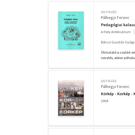
ANTIKVÁR
Pálhegyi Ferenc
Pedagógiai kalau
A Hely Antikvárium
Bárczi Gusztáv Gyógyp
Útmutató a család-ori
nevelés, akkor adhatunk
ANTIKVÁR
Pálhegyi Ferenc
Körkép - Korkép -
2004