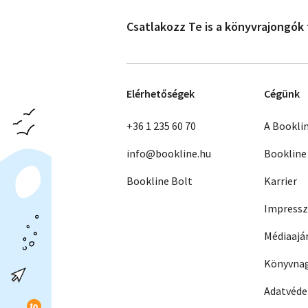
Csatlakozz Te is a könyvrajongók
Elérhetőségek
Cégünk
+36 1 235 60 70
A Bookli
info@bookline.hu
Bookline
Bookline Bolt
Karrier
Impress
Médiaajá
Könyvnag
Adatvéd