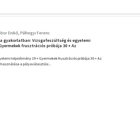
bor Enikő
Pálhegyi Ferenc
 a gyakorlatban: Vizsgafeszültség és egyetemi
 Gyermekek frusztrációs próbája 30 + Az
at felhasználása a pályaválasztási tanácsadásban 31 +
ak fejlődéslélektani vizsgálata 33 +
gyetemi teljesítmény 19 + Gyermekek frusztrációs próbája 30 + Az
lhasználása a pályaválasztási...