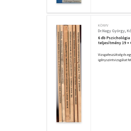
KÖNYV
Dr.Nagy György
Kó
6 db Pszichológia
teljesítmény 19 +
igényszintvizsgál
A TV-mese hatásán
Vizsgafeszültség és e
igényszintvizsgálat fe