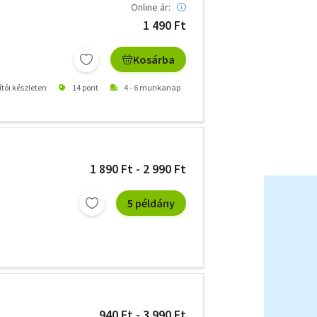
Online ár:
1 490 Ft
Kosárba
ítói készleten
14 pont
4 - 6 munkanap
1 890 Ft - 2 990 Ft
5 példány
940 Ft - 3 990 Ft