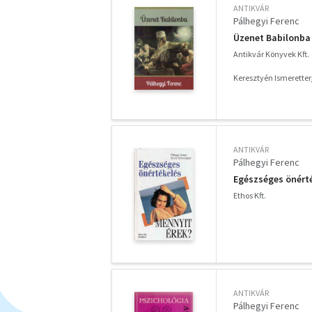
ANTIKVÁR
Pálhegyi Ferenc
Üzenet Babilonba
Antikvár Könyvek Kft.
Keresztyén Ismeretterj
ANTIKVÁR
Pálhegyi Ferenc
Egészséges önérté
Ethos Kft.
ANTIKVÁR
Pálhegyi Ferenc