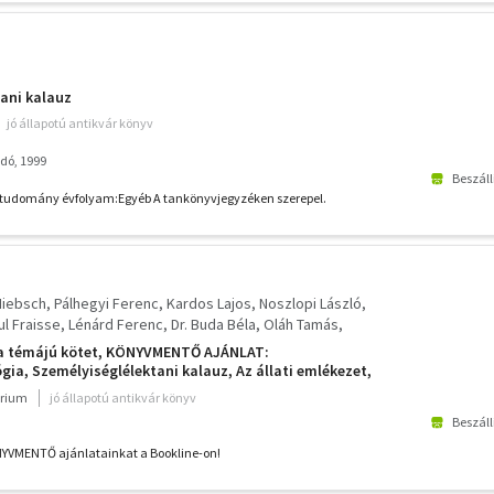
ani kalauz
jó állapotú antikvár könyv
dó, 1999
Beszáll
atudomány évfolyam:Egyéb A tankönyvjegyzéken szerepel.
 Hiebsch
Pálhegyi Ferenc
Kardos Lajos
Noszlopi László
ul Fraisse
Lénárd Ferenc
Dr. Buda Béla
Oláh Tamás
 Halász László
ia témájú kötet, KÖNYVMENTŐ AJÁNLAT:
ia, Személyiséglélektani kalauz, Az állati emlékezet,
sérleti ösztöndiagnosztika, Depresszió - Elmélet és
rium
jó állapotú antikvár könyv
ti pszichológia gyakorlati kézikönyve,
Beszáll
NYVMENTŐ ajánlatainkat a Bookline-on!