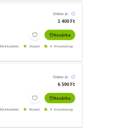
Online ár:
1 400 Ft
Kosárba
ítói készleten
14 pont
4 - 6 munkanap
Online ár:
6 590 Ft
Kosárba
ítói készleten
65 pont
4 - 6 munkanap