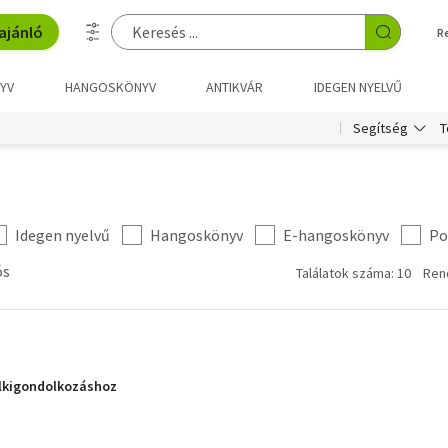
ajánló
R
YV
HANGOSKÖNYV
ANTIKVÁR
IDEGEN NYELVŰ
T
Segítség
Idegen nyelvű
Hangoskönyv
E-hangoskönyv
Po
ós
Találatok száma: 10
Ren
lelkigondolkozáshoz