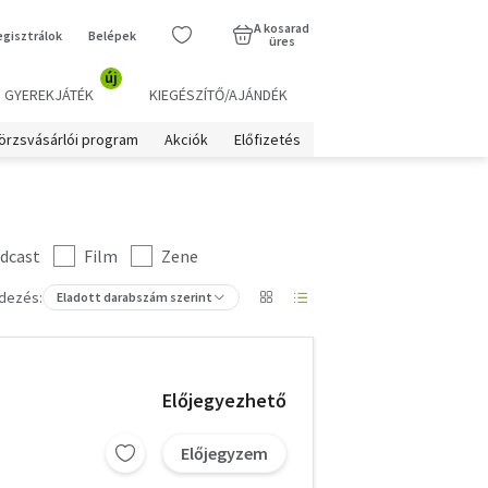
A kosarad
egisztrálok
Belépek
üres
új
GYEREKJÁTÉK
KIEGÉSZÍTŐ/AJÁNDÉK
örzsvásárlói program
Akciók
Előfizetés
dcast
Film
Zene
dezés:
Eladott darabszám szerint
Előjegyezhető
Előjegyzem