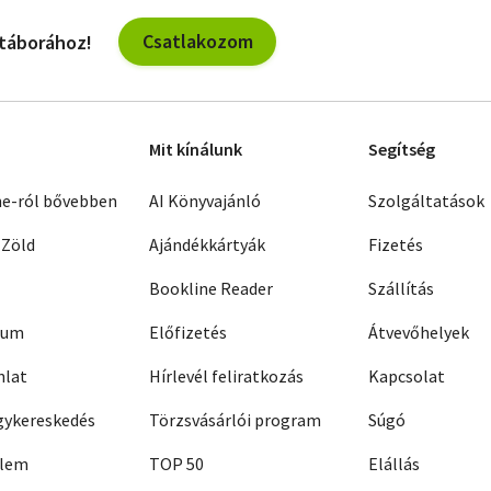
Csatlakozom
 táborához!
Mit kínálunk
Segítség
ne-ról bővebben
AI Könyvajánló
Szolgáltatások
 Zöld
Ajándékkártyák
Fizetés
Bookline Reader
Szállítás
zum
Előfizetés
Átvevőhelyek
nlat
Hírlevél feliratkozás
Kapcsolat
ykereskedés
Törzsvásárlói program
Súgó
elem
TOP 50
Elállás