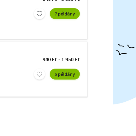
7 példány
940 Ft - 1 950 Ft
5 példány