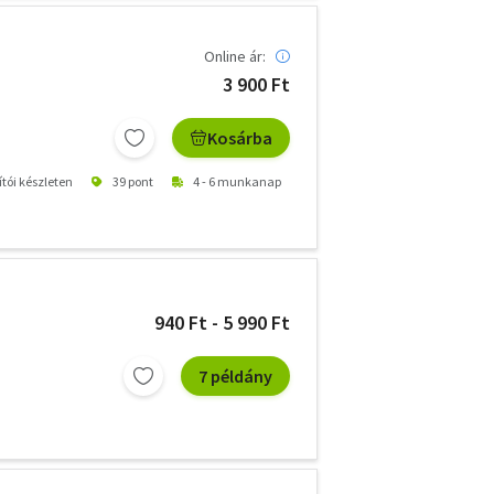
Online ár:
3 900 Ft
Kosárba
ítói készleten
39 pont
4 - 6 munkanap
940 Ft - 5 990 Ft
7 példány