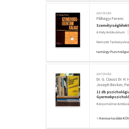
ANTIKVÁR
Pálhegyi Ferenc
Személyiséglélekt
A Hely Antikvárium
Nemzeti Tankönyvkia
tantárgy:Pszichológi
ANTIKVÁR
Dr. G. Clauss Dr. H.
Joseph Becker
Pa
Dr. Pécsi Tibor
Dr.
11 db pszichológ
Gyermekpszichológ
Sorselemzés és kí
Könyvmámor Antikvá
kutatás, A kísérle
✨️Keresse további KÖ