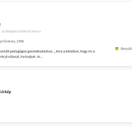
z
jó állapotú antikvár könyv
.Főiskola, 1998
Beszáll
entált pedagógiai gondolkodáshoz. „ Arra a kérdésre, hogy mi a
 jó választ, ha tudjuk : ki...
 Kórkép