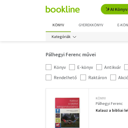
AI Könyv
KÖNYV
GYEREKKÖNYV
E-KÖN
Kategóriák
Pálhegyi Ferenc művei
Könyv
E-könyv
Antikvár
Kategória
szűrés
További
Rendelhető
Raktáron
Akci
szűrők
KÖNYV
Pálhegyi Ferenc
Kalauz a bibliai 