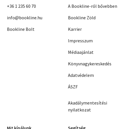
+36 1 235 60 70
A Bookline-ról bővebben
info@bookline.hu
Bookline Zöld
Bookline Bolt
Karrier
Impresszum
Médiaajánlat
Könyvnagykereskedés
Adatvédelem
ÁSZF
Akadálymentesítési
nyilatkozat
Mit kínálunk
Segítség