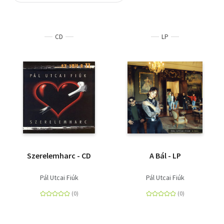
Szótár, nyelvkönyv
CD
LP
Tankönyv, segédkönyv
Társadalomtudomány
Természettudomány
Történelem
Vallás
Szerelemharc - CD
A Bál - LP
Pál Utcai Fiúk
Pál Utcai Fiúk