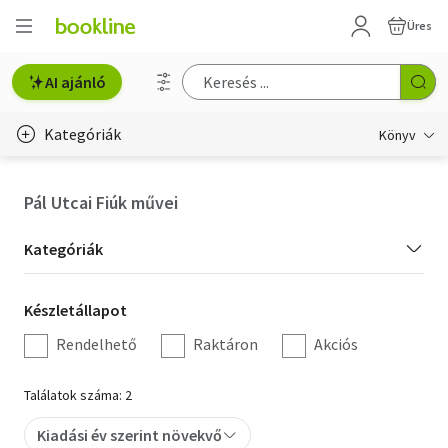
Üres
AI ajánló
Kategóriák
Könyv
Életmód, egészség
Pál Utcai Fiúk művei
Erotika
Kategória
Kategóriák
Gyermek- és ifjúsági
szűrés
Készletállapot
Készletállapot
Hobbi, szabadidő
szűrés
Rendelhető
Raktáron
Akciós
Irodalom
Találatok száma: 2
Művészet
Kiadási év szerint növekvő
Szakkönyv