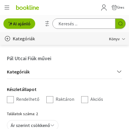
Üres
AI ajánló
Kategóriák
Könyv
Életmód, egészség
Pál Utcai Fiúk művei
Erotika
Kategória
Kategóriák
Gyermek- és ifjúsági
szűrés
Készletállapot
Készletállapot
Hobbi, szabadidő
szűrés
Rendelhető
Raktáron
Akciós
Irodalom
Találatok száma: 2
Művészet
Ár szerint csökkenő
Szakkönyv