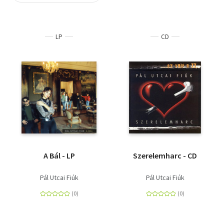
Szótár, nyelvkönyv
LP
CD
Tankönyv, segédkönyv
Társadalomtudomány
Természettudomány
Történelem
Vallás
A Bál - LP
Szerelemharc - CD
Pál Utcai Fiúk
Pál Utcai Fiúk