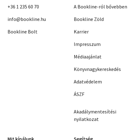
+36 1 235 60 70
A Bookline-ról bővebben
info@bookline.hu
Bookline Zöld
Bookline Bolt
Karrier
Impresszum
Médiaajánlat
Könyvnagykereskedés
Adatvédelem
ÁSZF
Akadálymentesítési
nyilatkozat
Mit kínálunk
Segítség