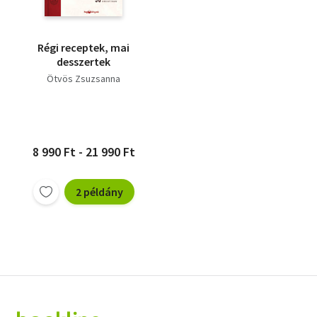
Régi receptek, mai
desszertek
Ötvös Zsuzsanna
8 990 Ft - 21 990 Ft
2 példány