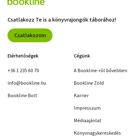
Csatlakozz Te is a könyvrajongók táborához!
Csatlakozom
Elérhetőségek
Cégünk
+36 1 235 60 70
A Bookline-ról bővebben
info@bookline.hu
Bookline Zöld
Bookline Bolt
Karrier
Impresszum
Médiaajánlat
Könyvnagykereskedés