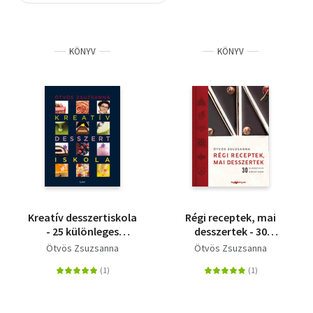
Szótár, nyelvkönyv
KÖNYV
KÖNYV
Tankönyv, segédkönyv
Társadalomtudomány
Természettudomány
Történelem
Vallás
Kreatív desszertiskola
Régi receptek, mai
- 25 különleges
desszertek - 30
desszert, 35
klasszikus kreatívan
Ötvös Zsuzsanna
Ötvös Zsuzsanna
alaprecept, végtelen
lehetőség