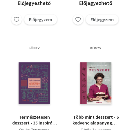
Előjegyezhető
Előjegyezhető
Előjegyzem
Előjegyzem
KÖNYV
KÖNYV
Természetesen
Több mint desszert - 6
desszert - 35 inspiráló
kedvenc alapanyagom
növényi alapú recept
31 izgalmas receptben
Ötvös Zsuzsanna
Ötvös Zsuzsanna