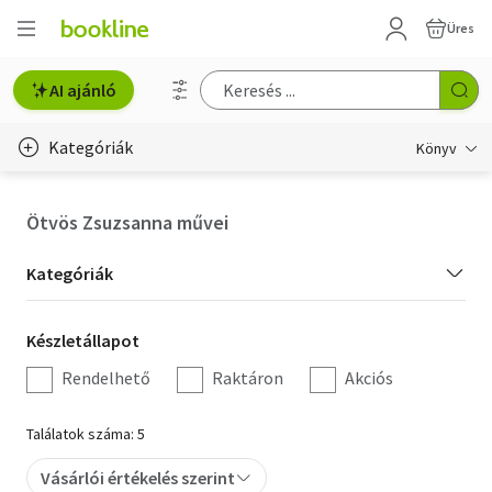
Üres
AI ajánló
Kategóriák
Könyv
Életmód, egészség
Ötvös Zsuzsanna művei
Erotika
Kategória
Kategóriák
Gyermek- és ifjúsági
szűrés
Készletállapot
Készletállapot
Hobbi, szabadidő
szűrés
Rendelhető
Raktáron
Akciós
Irodalom
Találatok száma: 5
Művészet
Vásárlói értékelés szerint
Szakkönyv