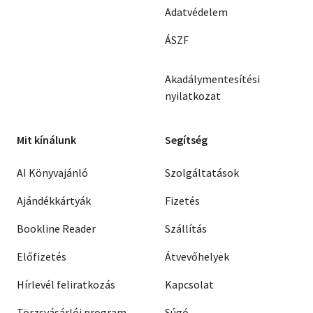
Adatvédelem
ÁSZF
Akadálymentesítési
nyilatkozat
Mit kínálunk
Segítség
AI Könyvajánló
Szolgáltatások
Ajándékkártyák
Fizetés
Bookline Reader
Szállítás
Előfizetés
Átvevőhelyek
Hírlevél feliratkozás
Kapcsolat
Törzsvásárlói program
Súgó