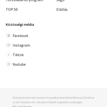
TOP 50
Elállás
Közösségi média
Facebook
Instagram
Tiktok
Youtube
Oldalaink bármely tartalmi és grafikai elemének felhasználásához
a Libri-Bookline Zrt. előzetes írásbeli engedélye szükséges.
SSL tanúsítvány