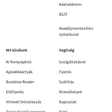
Adatvédelem
ÁSZF
Akadálymentesítési
nyilatkozat
Mit kínálunk
Segítség
AI Könyvajánló
Szolgáltatások
Ajándékkártyák
Fizetés
Bookline Reader
Szállítás
Előfizetés
Átvevőhelyek
Hírlevél feliratkozás
Kapcsolat
Törzsvásárlói program
Súgó