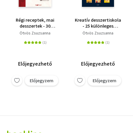
Régi receptek, mai
Kreatív desszertiskola
desszertek - 30
- 25 különleges
klasszikus kreatívan
desszert, 35
Ötvös Zsuzsanna
Ötvös Zsuzsanna
alaprecept, végtelen
lehetőség
Előjegyezhető
Előjegyezhető
Előjegyzem
Előjegyzem