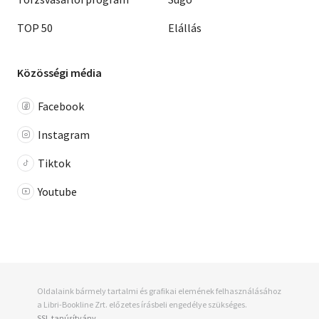
TOP 50
Elállás
Közösségi média
Facebook
Instagram
Tiktok
Youtube
Oldalaink bármely tartalmi és grafikai elemének felhasználásához
a Libri-Bookline Zrt. előzetes írásbeli engedélye szükséges.
SSL tanúsítvány