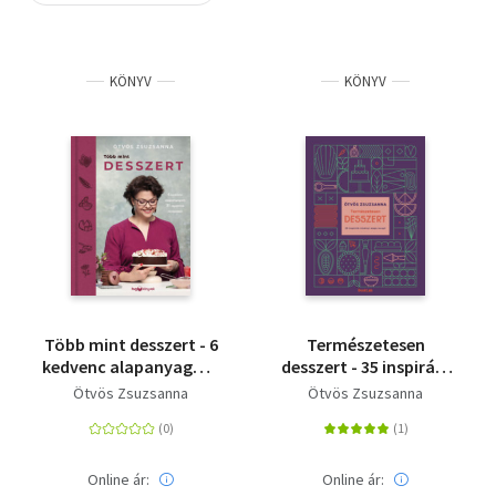
Szótár, nyelvkönyv
KÖNYV
KÖNYV
Tankönyv, segédkönyv
Társadalomtudomány
Természettudomány
Történelem
Vallás
Több mint desszert - 6
Természetesen
kedvenc alapanyagom
desszert - 35 inspiráló
31 izgalmas receptben
növényi alapú recept
Ötvös Zsuzsanna
Ötvös Zsuzsanna
Online ár:
Online ár: