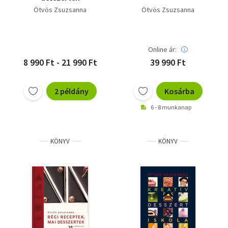
Ötvös Zsuzsanna
Ötvös Zsuzsanna
Online ár:
8 990 Ft - 21 990 Ft
39 990 Ft
2 példány
Kosárba
6 - 8 munkanap
KÖNYV
KÖNYV