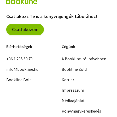
Csatlakozz Te is a könyvrajongók táborához!
Csatlakozom
Elérhetőségek
Cégünk
+36 1 235 60 70
A Bookline-ról bővebben
info@bookline.hu
Bookline Zöld
Bookline Bolt
Karrier
Impresszum
Médiaajánlat
Könyvnagykereskedés