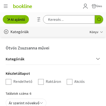
Üres
AI ajánló
Kategóriák
Könyv
Életmód, egészség
Ötvös Zsuzsanna művei
Erotika
Kategória
Kategóriák
Gyermek- és ifjúsági
szűrés
Készletállapot
Készletállapot
Hobbi, szabadidő
szűrés
Rendelhető
Raktáron
Akciós
Irodalom
Találatok száma: 6
Művészet
Ár szerint növekvő
Szakkönyv