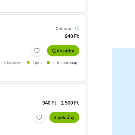
Online ár:
940 Ft
Kosárba
lítói készleten
9 pont
4 - 6 munkanap
940 Ft - 2 500 Ft
5 példány