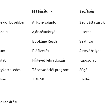
Mit kínálunk
Segítség
ne-ról bővebben
AI Könyvajánló
Szolgáltatások
 Zöld
Ajándékkártyák
Fizetés
Bookline Reader
Szállítás
zum
Előfizetés
Átvevőhelyek
nlat
Hírlevél feliratkozás
Kapcsolat
ykereskedés
Törzsvásárlói program
Súgó
elem
TOP 50
Elállás
entesítési