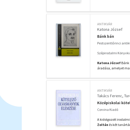
ANTIKVÁR
Katona József
Bánk bán
Pestszentlőrinci anti
Szépirodalmi Könyvki
Katona József
Bánk 
áradása, amelyet mag
ANTIKVÁR
Takács Ferenc
Tur
Középiskolai köt
Corvina Kiadó
A kidolgozott irodalmi
Zoltán
és két tanártá