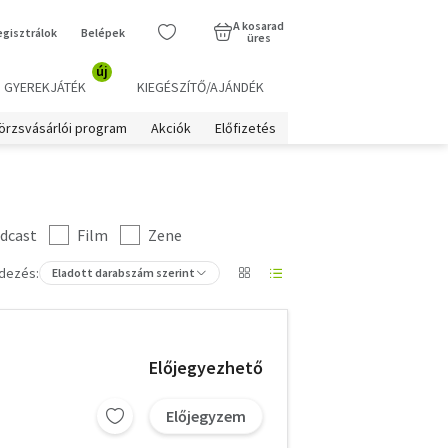
A kosarad
egisztrálok
Belépek
üres
új
GYEREKJÁTÉK
KIEGÉSZÍTŐ/AJÁNDÉK
örzsvásárlói program
Akciók
Előfizetés
dcast
Film
Zene
dezés:
Eladott darabszám szerint
Előjegyezhető
Előjegyzem