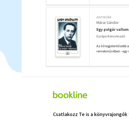
ANTIKVÁR
Márai Sándor
Egy polgár vallom
Európa Könyvkiadó
Az író legjelentősebb 
remekművében - egy v
Csatlakozz Te is a könyvrajongók