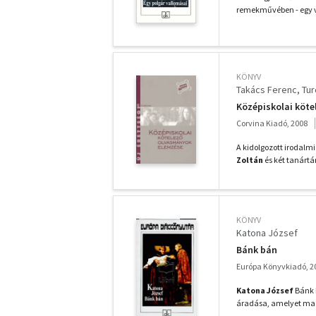
remekművében - egy v
KÖNYV
Takács Ferenc
Tur
Középiskolai köt
Corvina Kiadó, 2008
A kidolgozott irodalmi
Zoltán
és két tanártá
KÖNYV
Katona József
Bánk bán
Európa Könyvkiadó, 2
Katona József
Bánk 
áradása, amelyet mag