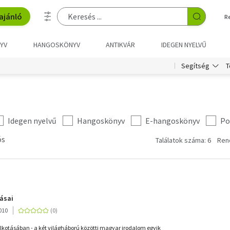
ajánló
R
YV
HANGOSKÖNYV
ANTIKVÁR
IDEGEN NYELVŰ
T
Segítség
Idegen nyelvű
Hangoskönyv
E-hangoskönyv
Po
ós
Találatok száma: 6
Ren
ásai
010
alkotásában - a két világháború közötti magyar irodalom egyik