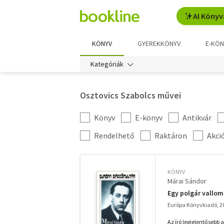
AI Könyv
KÖNYV
GYEREKKÖNYV
E-KÖN
Kategóriák
Osztovics Szabolcs művei
Könyv
E-könyv
Antikvár
Kategória
szűrés
További
Rendelhető
Raktáron
Akci
szűrők
KÖNYV
Márai Sándor
Egy polgár vallom
Európa Könyvkiadó, 2
Az író legjelentősebb 