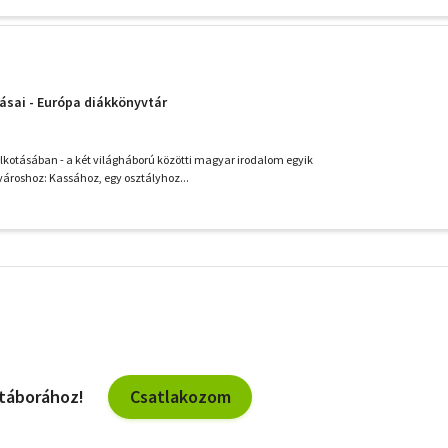
ásai - Európa diákkönyvtár
alkotásában - a két világháború közötti magyar irodalom egyik
ároshoz: Kassához, egy osztályhoz...
További
szűrők
Csatlakozom
 táborához!