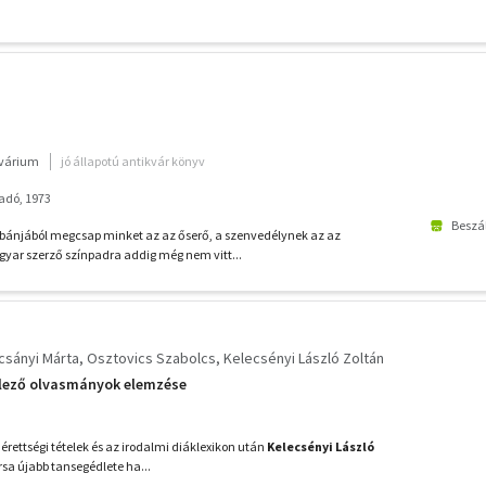
kvárium
jó állapotú antikvár könyv
adó, 1973
Beszál
bánjából megcsap minket az az őserő, a szenvedélynek az az
yar szerző színpadra addig még nem vitt...
csányi Márta
Osztovics Szabolcs
Kelecsényi László Zoltán
elező olvasmányok elemzése
 érettségi tételek és az irodalmi diáklexikon után
Kelecsényi László
rsa újabb tansegédlete ha...