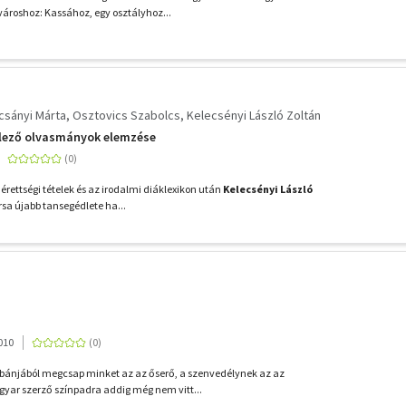
ároshoz: Kassához, egy osztályhoz...
csányi Márta
Osztovics Szabolcs
Kelecsényi László Zoltán
elező olvasmányok elemzése
 érettségi tételek és az irodalmi diáklexikon után
Kelecsényi László
rsa újabb tansegédlete ha...
010
bánjából megcsap minket az az őserő, a szenvedélynek az az
yar szerző színpadra addig még nem vitt...