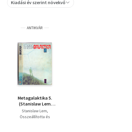
Kiadási év szerint növekvő
Szótár, nyelvkönyv
Tankönyv, segédkönyv
ANTIKVÁR
Társadalomtudomány
Természettudomány
Történelem
Vallás
Metagalaktika 5.
(Stanislaw Lem
regényei és
Stanislaw Lem
elbeszélései)
Összeállította és
szerkesztette Kuczka
Péter