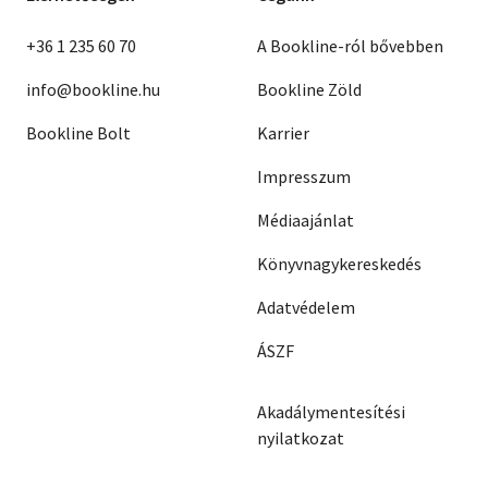
+36 1 235 60 70
A Bookline-ról bővebben
info@bookline.hu
Bookline Zöld
Bookline Bolt
Karrier
Impresszum
Médiaajánlat
Könyvnagykereskedés
Adatvédelem
ÁSZF
Akadálymentesítési
nyilatkozat