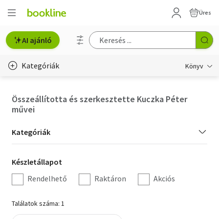
Üres
AI ajánló
Kategóriák
Könyv
Életmód, egészség
Összeállította és szerkesztette Kuczka Péter
művei
Erotika
Kategória
Gyermek- és ifjúsági
Kategóriák
szűrés
Hobbi, szabadidő
Készletállapot
Készletállapot
szűrés
Irodalom
Rendelhető
Raktáron
Akciós
Művészet
Találatok száma: 1
Szakkönyv