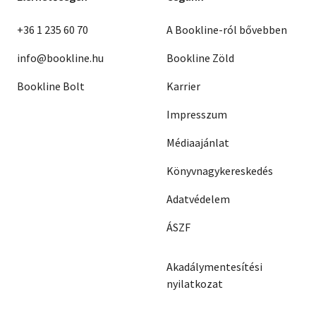
+36 1 235 60 70
A Bookline-ról bővebben
info@bookline.hu
Bookline Zöld
Bookline Bolt
Karrier
Impresszum
Médiaajánlat
Könyvnagykereskedés
Adatvédelem
ÁSZF
Akadálymentesítési
nyilatkozat