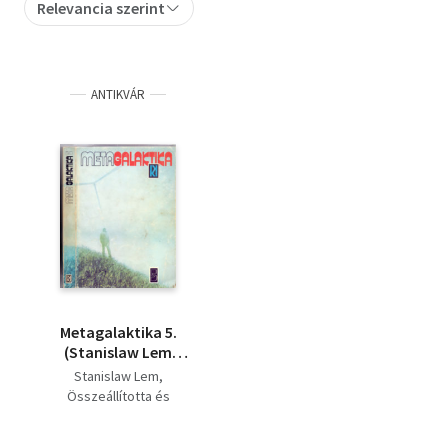
Relevancia szerint
Szótár, nyelvkönyv
Tankönyv, segédkönyv
ANTIKVÁR
Társadalomtudomány
Természettudomány
Történelem
Vallás
Metagalaktika 5.
(Stanislaw Lem
regényei és
Stanislaw Lem
elbeszélései)
Összeállította és
szerkesztette Kuczka
Péter