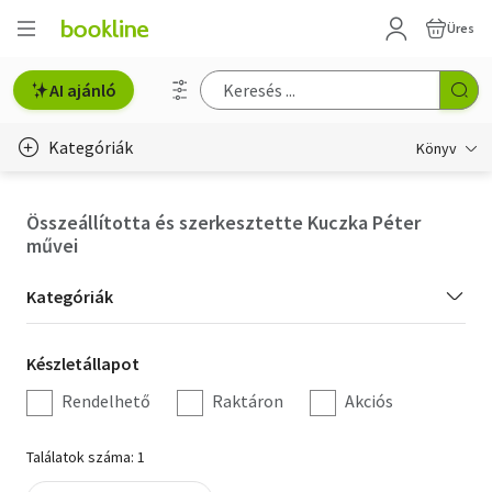
Üres
AI ajánló
Kategóriák
Könyv
Életmód, egészség
Összeállította és szerkesztette Kuczka Péter
művei
Erotika
Kategória
Gyermek- és ifjúsági
Kategóriák
szűrés
Hobbi, szabadidő
Készletállapot
Készletállapot
szűrés
Irodalom
Rendelhető
Raktáron
Akciós
Művészet
Találatok száma: 1
Szakkönyv