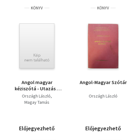
KÖNYV
KÖNYV
Angol magyar
Angol-Magyar Szótár
kéziszótá - Utazás a
koponyám körül
Országh László
Országh László
Magay Tamás
Előjegyezhető
Előjegyezhető