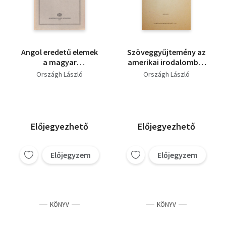
Angol eredetű elemek
Szöveggyűjtemény az
a magyar
amerikai irodalomból
szókészletben
II.
Országh László
Országh László
(Nyelvtudományi
értekezések 93.) (Saját
képpel)
Előjegyezhető
Előjegyezhető
Előjegyzem
Előjegyzem
KÖNYV
KÖNYV