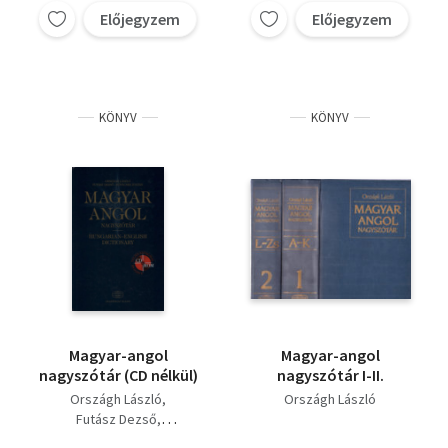
Előjegyzem
Előjegyzem
KÖNYV
KÖNYV
Magyar-angol
Magyar-angol
nagyszótár (CD nélkül)
nagyszótár I-II.
Országh László
Országh László
Futász Dezső
Kövecses Zoltán