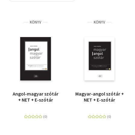
Szótár, nyelvkönyv
KÖNYV
KÖNYV
Tankönyv, segédkönyv
Társadalomtudomány
Természettudomány
Történelem
Vallás
Angol-magyar szótár
Magyar-angol szótár +
+ NET + E-szótár
NET + E-szótár