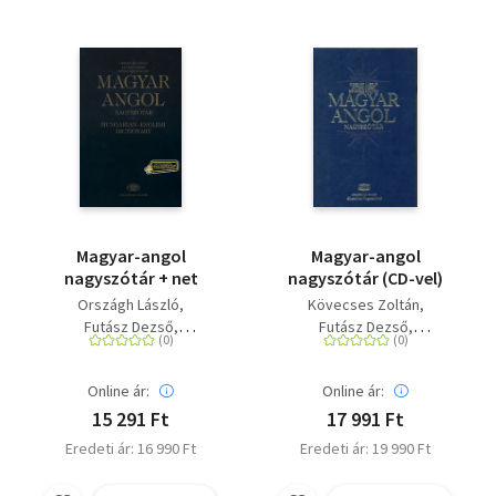
Magyar-angol
Magyar-angol
nagyszótár + net
nagyszótár (CD-vel)
Országh László
Kövecses Zoltán
Futász Dezső
Futász Dezső
Kövecses Zoltán
Országh László
Online ár:
Online ár:
15 291 Ft
17 991 Ft
Eredeti ár: 16 990 Ft
Eredeti ár: 19 990 Ft