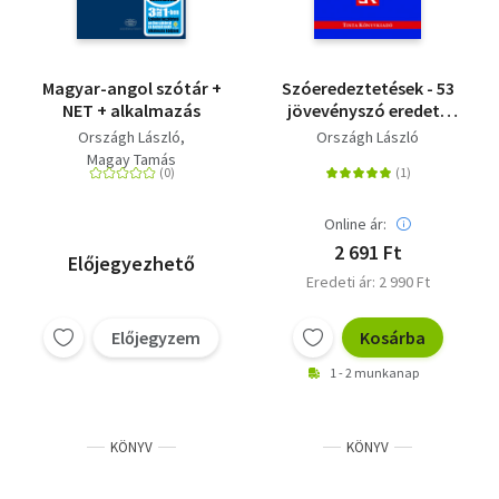
Magyar-angol szótár +
Szóeredeztetések - 53
NET + alkalmazás
jövevényszó eredete
és a magyar nyelvbe
Országh László
Országh László
kerülésük kalandos
Magay Tamás
útja
Online ár:
2 691 Ft
Előjegyezhető
Eredeti ár: 2 990 Ft
Előjegyzem
Kosárba
1 - 2 munkanap
KÖNYV
KÖNYV