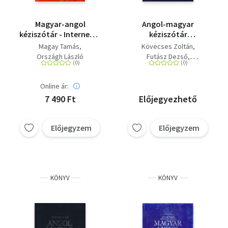
Magyar-angol
Angol-magyar
kéziszótár - Internetes
kéziszótár
hozzáféréssel
(+Hangosszótár CD-
Magay Tamás
Kövecses Zoltán
vel) - english-
Országh László
Futász Dezső
hungarian dictionary
Országh László
Magay Tamás
Online ár:
7 490 Ft
Előjegyezhető
Előjegyzem
Előjegyzem
KÖNYV
KÖNYV