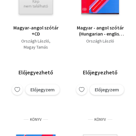
Magyar-angol szótár
Magyar - angol szótár
+CD
(Hungarian - english
dictionary)
Országh László
Országh László
Magay Tamás
Előjegyezhető
Előjegyezhető
Előjegyzem
Előjegyzem
KÖNYV
KÖNYV