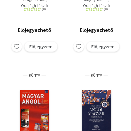
hozzáféréssel
Országh László
Országh László
Előjegyezhető
Előjegyezhető
Előjegyzem
Előjegyzem
KÖNYV
KÖNYV