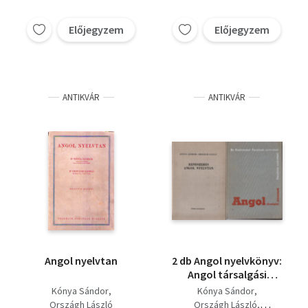
Előjegyzem
Előjegyzem
ANTIKVÁR
ANTIKVÁR
Angol nyelvtan
2 db Angol nyelvkönyv:
Angol társalgási
kifejezések,
Kónya Sándor
Kónya Sándor
Rendszeres angol
Országh László
Országh László