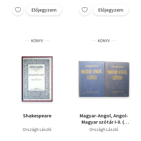
színész-drámaírók +
Norman Douglas + D.
Előjegyzem
Előjegyzem
H. Lawrence és
Olaszország
KÖNYV
KÖNYV
Shakespeare
Magyar-Angol, Angol-
Magyar szótár I-II. (4
kötet)
Országh László
Országh László