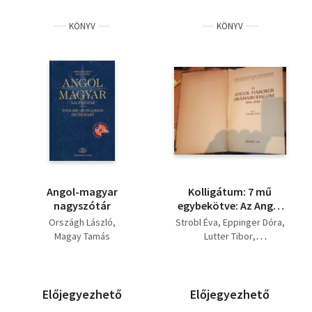
KÖNYV
KÖNYV
Angol-magyar
Kolligátum: 7 mű
nagyszótár
egybekötve: Az Angol
Háborús
Országh László
Strobl Éva
Eppinger Dóra
drámairodalom 1914-
Magay Tamás
Lutter Tibor
1934 + W. Somerset
Országh László
Maugham + James
Kemény Zsuzsanna
Joyce + Az amerikai
Erzsébet
irodalomtörténetírás
László Sarolta
Előjegyezhető
Előjegyezhető
fejlődése + Angol
Lukács Olga