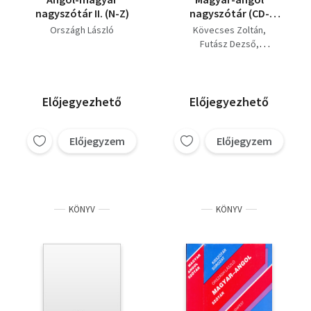
nagyszótár II. (N-Z)
nagyszótár (CD-
Rommal)
Országh László
Kövecses Zoltán
Futász Dezső
Országh László
Előjegyezhető
Előjegyezhető
Előjegyzem
Előjegyzem
KÖNYV
KÖNYV