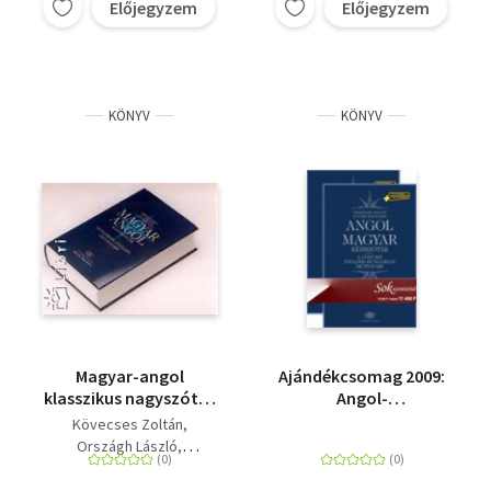
Előjegyzem
Előjegyzem
KÖNYV
KÖNYV
Magyar-angol
Ajándékcsomag 2009:
klasszikus nagyszótár
Angol-
CD-vel + NET
magyar/Magyar-angol
Kövecses Zoltán
szótár + Net
Országh László
Futász Dezső