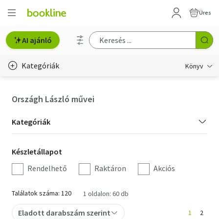
Üres
AI ajánló
Kategóriák
Könyv
Életmód, egészség
Országh László művei
Erotika
Kategória
Kategóriák
Gyermek- és ifjúsági
szűrés
Készletállapot
Készletállapot
Hobbi, szabadidő
szűrés
Rendelhető
Raktáron
Akciós
Irodalom
Találatok száma: 120
1 oldalon: 60 db
Művészet
Eladott darabszám szerint
1
2
Szakkönyv