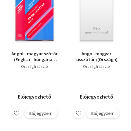
Angol - magyar szótár
Angol-magyar
(English - hungarian
kisszótár \(Országh)
dictionary)
Országh László
Országh László
Előjegyezhető
Előjegyezhető
Előjegyzem
Előjegyzem