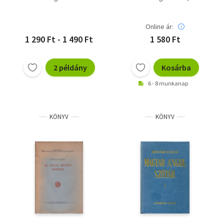
nyelvtan
Dr. Csáktornyai Ferenc
Online ár:
1 290 Ft - 1 490 Ft
1 580 Ft
2 példány
Kosárba
6 - 8 munkanap
KÖNYV
KÖNYV