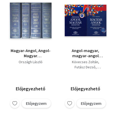
Magyar-Angol, Angol-
Angol-magyar,
Magyar
magyar-angol
szótár/nagyszótár A-
kéziszótár
Országh László
Kövecses Zoltán
Zs I-IV.
Futász Dezső
Országh László
Magay Tamás
Előjegyezhető
Előjegyezhető
Előjegyzem
Előjegyzem