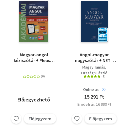
Magyar-angol
Angol-magyar
kéziszótár + Please,
nagyszótár + NET +
Sir - Különleges kiadás
alkalmazás
Magay Tamás
+ E-könyv
Országh László
Online ár:
15 291 Ft
Előjegyezhető
Eredeti ár: 16 990 Ft
Előjegyzem
Előjegyzem