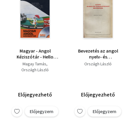
Magyar - Angol
Bevezetés az angol
Kéziszótár - Hello
nyelv- és
szótárak!
irodalomtudomány
Magay Tamás
Országh László
bibliográfiájába
Országh László
Előjegyezhető
Előjegyezhető
Előjegyzem
Előjegyzem