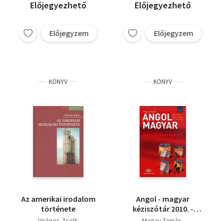
Előjegyezhető
Előjegyezhető
Előjegyzem
Előjegyzem
KÖNYV
KÖNYV
Az amerikai irodalom
Angol - magyar
története
kéziszótár 2010. -
internetes
Virágos Zsolt
Magay Tamás