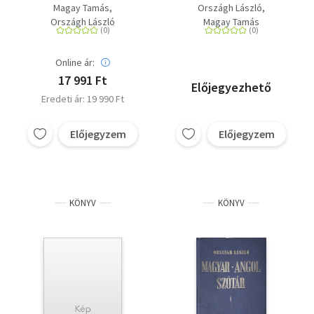
+ NET + alkalmazás
(papírkötés) CD-vel -
Magay Tamás
Országh László
CD melléklettel
Országh László
Magay Tamás
Online ár:
17 991 Ft
Előjegyezhető
Eredeti ár: 19 990 Ft
Előjegyzem
Előjegyzem
KÖNYV
KÖNYV