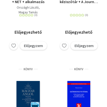
+ NET + alkalmazás
kéziszótár + A Journey
Round my Skull -
Országh László
Különleges kiadás + E-
Magay Tamás
könyv
Előjegyezhető
Előjegyezhető
Előjegyzem
Előjegyzem
KÖNYV
KÖNYV