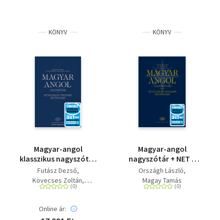
KÖNYV
KÖNYV
Magyar-angol
Magyar-angol
klasszikus nagyszótár
nagyszótár + NET +
+ NET + alkalmazás
alkalmazás
Futász Dezső
Országh László
Kövecses Zoltán
Magay Tamás
Országh László
Online ár: