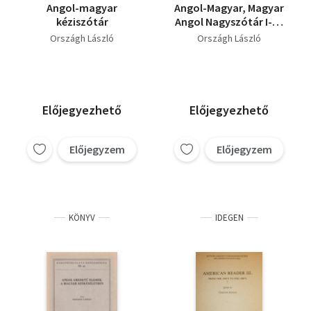
Angol-magyar
Angol-Magyar, Magyar
kéziszótár
Angol Nagyszótár I-IV.
(4 kötetben)
Országh László
Országh László
Előjegyezhető
Előjegyezhető
Előjegyzem
Előjegyzem
KÖNYV
IDEGEN