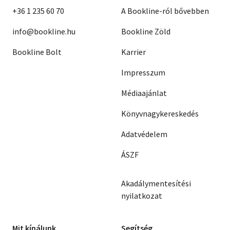
+36 1 235 60 70
A Bookline-ról bővebben
info@bookline.hu
Bookline Zöld
Bookline Bolt
Karrier
Impresszum
Médiaajánlat
Könyvnagykereskedés
Adatvédelem
ÁSZF
Akadálymentesítési
nyilatkozat
Mit kínálunk
Segítség