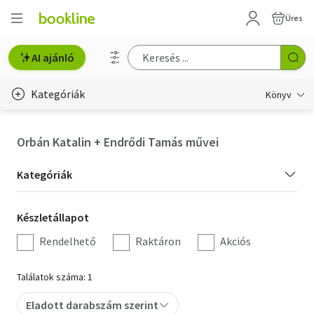
Üres
AI ajánló
Kategóriák
Könyv
Életmód, egészség
Orbán Katalin + Endrődi Tamás művei
Erotika
Kategória
Kategóriák
Gyermek- és ifjúsági
szűrés
Készletállapot
Készletállapot
Hobbi, szabadidő
szűrés
Rendelhető
Raktáron
Akciós
Irodalom
Találatok száma: 1
Művészet
Eladott darabszám szerint
Szakkönyv