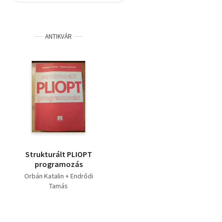
Szótár, nyelvkönyv
ANTIKVÁR
Tankönyv, segédkönyv
Társadalomtudomány
Természettudomány
Történelem
Vallás
Strukturált PLIOPT
programozás
Orbán Katalin + Endrődi
Tamás