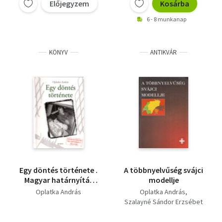
Előjegyzem
Kosárba
6 - 8 munkanap
KÖNYV
ANTIKVÁR
Egy döntés története .
A többnyelvűség svájci
Magyar határnyítás
modellje
1989. szeptember 11.
Oplatka András
Oplatka András
nulla óra
Szalayné Sándor Erzsébet
(szerk.)