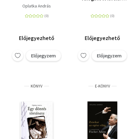
"Ezt köztünk! Isten
Oplatka András
áldja!"
Előjegyezhető
Előjegyezhető
Előjegyzem
Előjegyzem
KÖNYV
E-KÖNYV