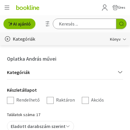
Üres
AI ajánló
Kategóriák
Könyv
Életmód, egészség
Oplatka András művei
Erotika
Kategória
Kategóriák
Gyermek- és ifjúsági
szűrés
Készletállapot
Készletállapot
Hobbi, szabadidő
szűrés
Rendelhető
Raktáron
Akciós
Irodalom
Találatok száma: 17
Művészet
Eladott darabszám szerint
Szakkönyv