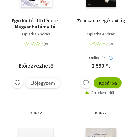
Egy döntés története -
Zenekar az egész világ
Magyar határnyitás
1989.szeptember
Oplatka András
Oplatka András
11.nulla óra
Online ár:
Előjegyezhető
2 590 Ft
Előjegyzem
Kosárba
Perceken belül
KÖNYV
KÖNYV