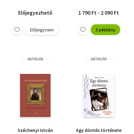
Előjegyezhető
1 790 Ft - 2 090 Ft
Előjegyzem
3 példány
ANTIKVÁR
ANTIKVÁR
Széchenyi István
Egy döntés története