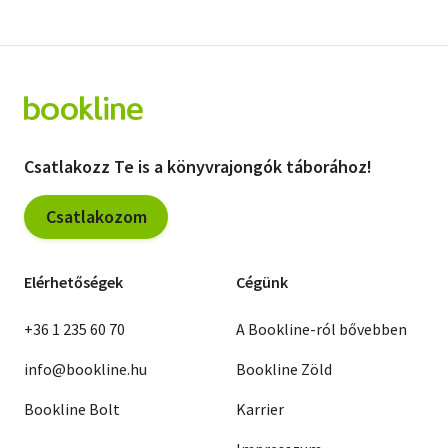
Csatlakozz Te is a könyvrajongók táborához!
Csatlakozom
Elérhetőségek
Cégünk
+36 1 235 60 70
A Bookline-ról bővebben
info@bookline.hu
Bookline Zöld
Bookline Bolt
Karrier