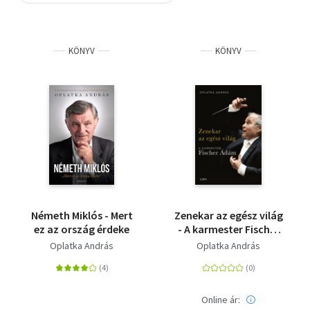
Szótár, nyelvkönyv
KÖNYV
KÖNYV
Tankönyv, segédkönyv
Társadalomtudomány
Természettudomány
Történelem
Vallás
Németh Miklós - Mert
Zenekar az egész világ
ez az ország érdeke
- A karmester Fischer
Ádám
Oplatka András
Oplatka András
Online ár: