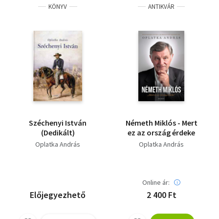
KÖNYV
ANTIKVÁR
Széchenyi István
Németh Miklós - Mert
(Dedikált)
ez az ország érdeke
Oplatka András
Oplatka András
Online ár:
Előjegyezhető
2 400 Ft