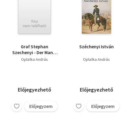
Graf Stephan
Széchenyi István
Szechenyi - Der Mann,
der Ungarn schuf
Oplatka András
Oplatka András
Előjegyezhető
Előjegyezhető
Előjegyzem
Előjegyzem