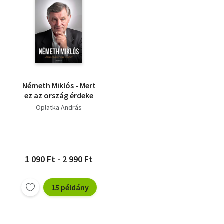
Németh Miklós - Mert
ez az ország érdeke
Oplatka András
1 090 Ft - 2 990 Ft
15 példány