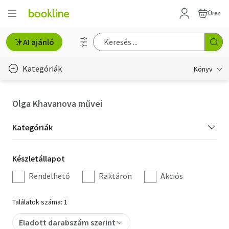
Üres
AI ajánló
Kategóriák
Könyv
Életmód, egészség
Olga Khavanova művei
Erotika
Kategória
Kategóriák
Gyermek- és ifjúsági
szűrés
Készletállapot
Készletállapot
Hobbi, szabadidő
szűrés
Rendelhető
Raktáron
Akciós
Irodalom
Találatok száma: 1
Művészet
Eladott darabszám szerint
Szakkönyv