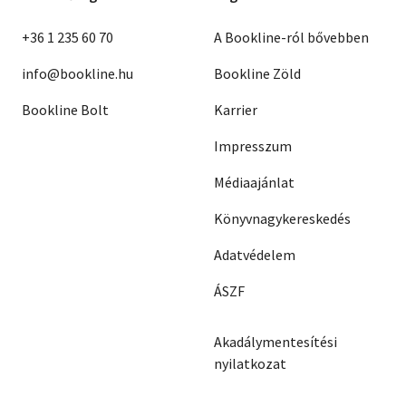
+36 1 235 60 70
A Bookline-ról bővebben
info@bookline.hu
Bookline Zöld
Bookline Bolt
Karrier
Impresszum
Médiaajánlat
Könyvnagykereskedés
Adatvédelem
ÁSZF
Akadálymentesítési
nyilatkozat