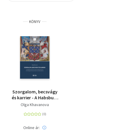
Szótár, nyelvkönyv
KÖNYV
Tankönyv, segédkönyv
Társadalomtudomány
Természettudomány
Történelem
Vallás
Szorgalom, becsvágy
és karrier - A Habsburg
Monarchia hivatalnoki
Olga Khavanova
kara a felvilágosult
abszolutizmus
időszakában
Online ár: