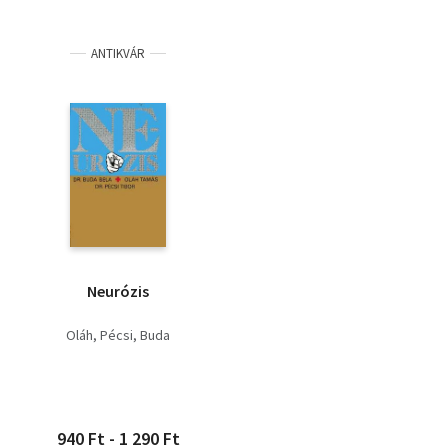
ANTIKVÁR
Neurózis
Oláh
Pécsi
Buda
940 Ft - 1 290 Ft