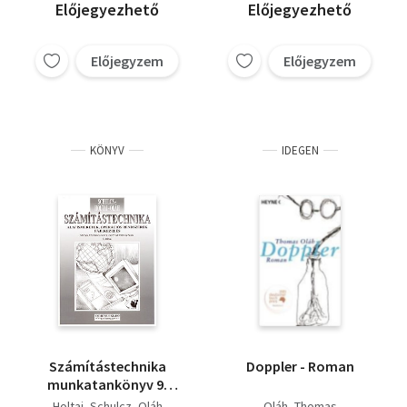
Előjegyezhető
Előjegyezhető
Előjegyzem
Előjegyzem
KÖNYV
IDEGEN
Számítástechnika
Doppler - Roman
munkatankönyv 9.
osztályosoknak 1. rész
Holtai
Schulcz
Oláh
Oláh, Thomas