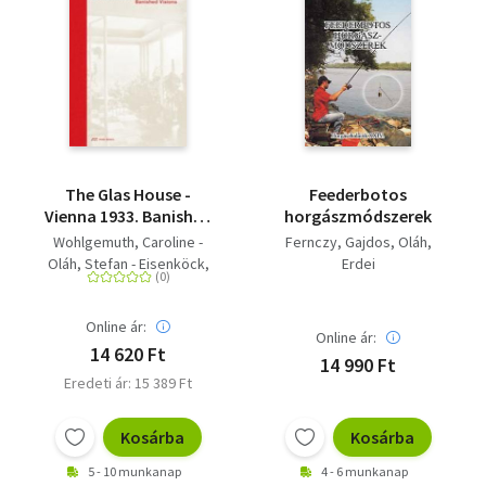
The Glas House -
Feederbotos
Vienna 1933. Banished
horgászmódszerek
Visions
Wohlgemuth, Caroline -
Fernczy
Gajdos
Oláh
Oláh, Stefan - Eisenköck,
Erdei
Maximilian
Online ár:
Online ár:
14 620 Ft
14 990 Ft
Eredeti ár: 15 389 Ft
Kosárba
Kosárba
5 - 10 munkanap
4 - 6 munkanap