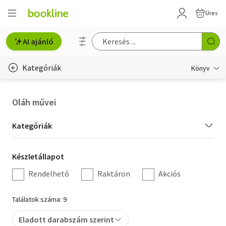
Üres
AI ajánló
Kategóriák
Könyv
Életmód, egészség
Oláh művei
Erotika
Kategória
Kategóriák
Gyermek- és ifjúsági
szűrés
Készletállapot
Készletállapot
Hobbi, szabadidő
szűrés
Rendelhető
Raktáron
Akciós
Irodalom
Találatok száma: 9
Művészet
Eladott darabszám szerint
Szakkönyv