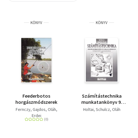
Szótár, nyelvkönyv
KÖNYV
KÖNYV
Tankönyv, segédkönyv
Társadalomtudomány
Természettudomány
Történelem
Vallás
Feederbotos
Számítástechnika
horgászmódszerek
munkatankönyv 9.
osztályosoknak 2. rész
Fernczy
Gajdos
Oláh
Holtai
Schulcz
Oláh
Erdei