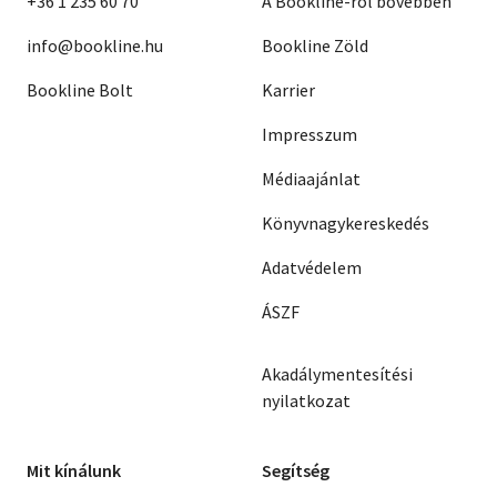
+36 1 235 60 70
A Bookline-ról bővebben
info@bookline.hu
Bookline Zöld
Bookline Bolt
Karrier
Impresszum
Médiaajánlat
Könyvnagykereskedés
Adatvédelem
ÁSZF
Akadálymentesítési
nyilatkozat
Mit kínálunk
Segítség