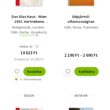
Das Glas Haus - Wien
Gépjármű-
1933. Vertriebene
villamosságtan
Visionen
Wohlgemuth, Caroline -
Oláh
Ternai
Tramontini
Oláh, Stefan - Eisenköck,
Maximilian
Online ár:
14 623 Ft
2 190 Ft - 2 690 Ft
Eredeti ár: 15 392 Ft
Kosárba
4 példány
5 - 10 munkanap
IDEGEN
ANTIKVÁR